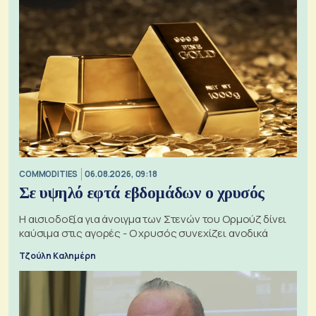
COMMODITIES
06.08.2026, 09:18
Σε υψηλό εφτά εβδομάδων ο χρυσός
Η αισιοδοξία για άνοιγμα των Στενών του Ορμούζ δίνει
καύσιμα στις αγορές - Ο χρυσός συνεχίζει ανοδικά
Τζούλη Καλημέρη