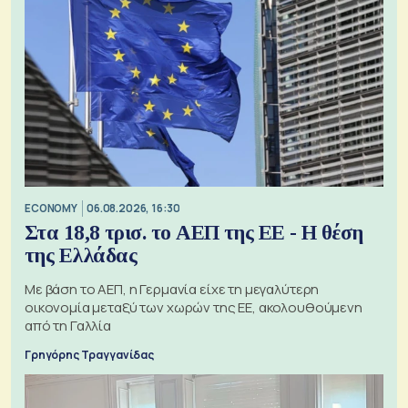
ECONOMY
06.08.2026, 16:30
Στα 18,8 τρισ. το ΑΕΠ της ΕΕ - Η θέση
της Ελλάδας
Με βάση το ΑΕΠ, η Γερμανία είχε τη μεγαλύτερη
οικονομία μεταξύ των χωρών της ΕΕ, ακολουθούμενη
από τη Γαλλία
Γρηγόρης Τραγγανίδας