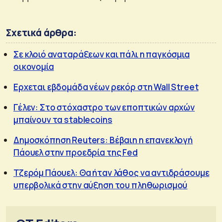
Σχετικά άρθρα:
Σε κλοιό αναταράξεων και πάλι η παγκόσμια
οικονομία
Ερχεται εβδομάδα νέων ρεκόρ στη Wall Street
Γέλεν: Στο στόχαστρο των εποπτικών αρχών
μπαίνουν τα stablecoins
Δημοσκόπηση Reuters: Βέβαιη η επανεκλογή
Πάουελ στην προεδρία της Fed
Τζερόμ Πάουελ: Θα ήταν λάθος να αντιδράσουμε
υπερβολικά στην αύξηση του πληθωρισμού