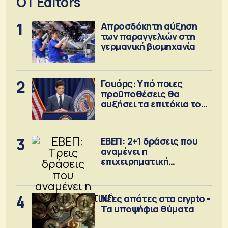
OT Editors
1
Απροσδόκητη αύξηση
των παραγγελιών στη
γερμανική βιομηχανία
2
Γουόρς: Υπό ποιες
προϋποθέσεις θα
αυξήσει τα επιτόκια τον
Σεπτέμβριο
3
ΕΒΕΠ: 2+1 δράσεις που
αναμένει η
επιχειρηματική
κοινότητα
4
Νέες απάτες στα crypto -
Τα υποψήφια θύματα