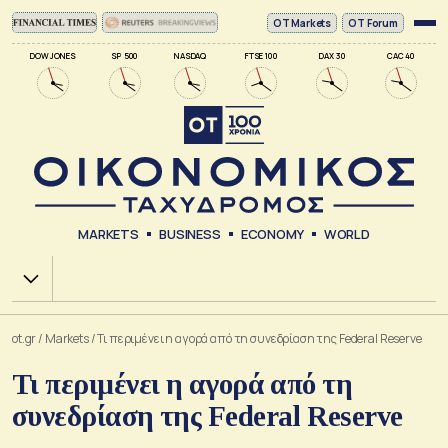
ΟΤ Markets
OT Forum
DOW JONES
SP 500
NASDAQ
FTSE 100
DAX 30
CAC 40
MARKETS
BUSINESS
ECONOMY
WORLD
Χ.Α.
ot.gr
/
Markets
/
Τι περιμένει η αγορά από τη συνεδρίαση της Federal Reserve
Τι περιμένει η αγορά από τη
συνεδρίαση της Federal Reserve