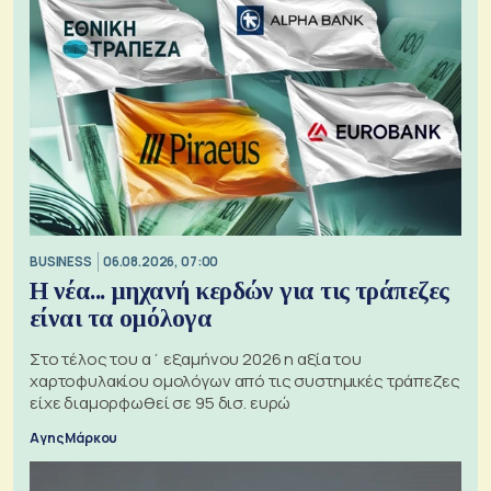
BUSINESS
06.08.2026, 07:00
Η νέα... μηχανή κερδών για τις τράπεζες
είναι τα ομόλογα
Στο τέλος του α΄ εξαμήνου 2026 η αξία του
χαρτοφυλακίου ομολόγων από τις συστημικές τράπεζες
είχε διαμορφωθεί σε 95 δισ. ευρώ
Αγης Μάρκου