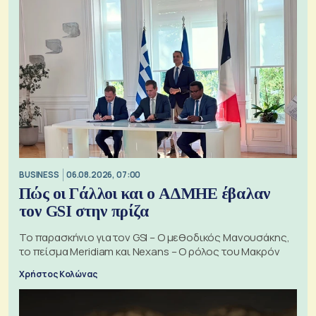
BUSINESS
06.08.2026, 07:00
Πώς οι Γάλλοι και ο ΑΔΜΗΕ έβαλαν
τον GSI στην πρίζα
Το παρασκήνιο για τον GSI – Ο μεθοδικός Μανουσάκης,
το πείσμα Meridiam και Nexans – Ο ρόλος του Μακρόν
Χρήστος Κολώνας