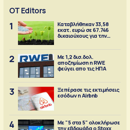
OT Editors
1
Καταβλήθηκαν 33,58
εκατ. ευρώ σε 67.746
δικαιούχους για την
αγορά λιπασμάτων
2
Με 1,2 δισ.δολ.
αποζημίωση η RWE
φεύγει απο τις ΗΠΑ
3
Ξεπέρασε τις εκτιμήσεις
εσόδων η Airbnb
4
Με "5 στα 5" ολοκλήρωσε
την εβδομάδα ο Stoxx