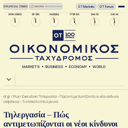
ΟΤ Markets
OT Forum
DOW JONES
SP 500
NASDAQ
FTSE 100
DAX 30
CAC 40
MARKETS
BUSINESS
ECONOMY
WORLD
Χ.Α.
ot.gr
/
Plus
/
Executive
/
Τηλεργασία – Πώς αντιμετωπίζονται οι νέοι κίνδυνοι
ασφάλειας – Τι αποκαλύπτει έρευνα
Τηλεργασία – Πώς
αντιμετωπίζονται οι νέοι κίνδυνοι