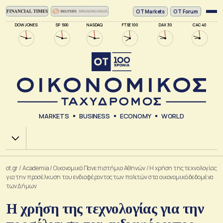
ΟΤ Markets
OT Forum
DOW JONES
SP 500
NASDAQ
FTSE 100
DAX 30
CAC 40
MARKETS
BUSINESS
ECONOMY
WORLD
Χ.Α.
ot.gr
/
Academia
/
Οικονομικό Πανεπιστήμιο Αθηνών
/
H χρήση της τεχνολογίας
για την προσέλκυση του ενδιαφέροντος των πολιτών στα οικονομικά δεδομένα
των Δήμων
H χρήση της τεχνολογίας για την