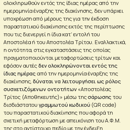
ολοκληρωθούν εντός της ίδιας ημέρας από την
ημερομηνία έναρξης της διακίνησης, δεν υπάρχει
υποχρέωση από μέρους της για την έκδοση
παραστατικού διακίνησης εκτός της περίπτωσης
που τις διενεργεί η ίδια κατ’ εντολή του
Αποστολέα ή του Αποστολέα Τρίτου. Εναλλακτικά,
η οντότητα, στις εγκαταστάσεις της οποίας
πραγματοποιούνται μεταφορτώσεις τρίτων και
εφόσον αυτές
δεν ολοκληρώνονται εντός της
ίδιας ημέρας
από την ημερομηνία έναρξης της
διακίνησης,
δύναται να λειτουργήσει ως ρόλος
συσχετιζόμενων οντοτήτων
«Αποστολέας
Τρίτος (Αποθηκευτής)» μέσω της
σάρωσης
του
δισδιάστατου
γραμμωτού κωδικού
(QR code)
του παραστατικού διακίνησης που αφορά τη
σχετική μεταφόρτωση με απεικόνιση του Α.Φ.Μ.
της στο αντίστοιχο πεδίο με την ένδειξη