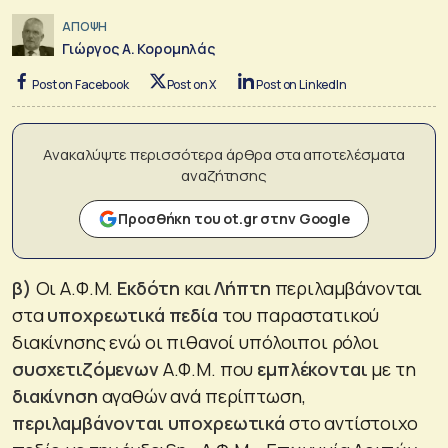
ΑΠΟΨΗ
Γιώργος Α. Κορομηλάς
Post on Facebook
Post on X
Post on LinkedIn
Ανακαλύψτε περισσότερα άρθρα στα αποτελέσματα
αναζήτησης
Προσθήκη του ot.gr στην Google
β)
Οι Α.Φ.Μ.
Εκδότη
και
Λήπτη
περιλαμβάνονται
στα
υποχρεωτικά πεδία
του παραστατικού
διακίνησης ενώ οι πιθανοί υπόλοιποι ρόλοι
συσχετιζόμενων
Α.Φ.Μ. που
εμπλέκονται
με τη
διακίνηση
αγαθών ανά περίπτωση,
περιλαμβάνονται υποχρεωτικά
στο αντίστοιχο