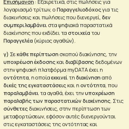
Επισήμανση
: Εξαιρετικά, στις πωλήσεις για
λογαριασμό τρίτων, ο
Παραγγελιοδόχος
για τις
διακινήσεις και πωλήσεις που διενεργεί,
δεν
συμπεριλαμβάνει
στα ψηφιακά παραστατικά
διακίνησης που εκδίδει τα
στοιχεία
του
Παραγγελέα
(κύριος αγαθών).
γ)
Σε
κάθε περίπτωση
σκοπού διακίνησης, την
υποχρέωση έκδοσης
και
διαβίβασης
δεδομένων
στην ψηφιακή πλατφόρμα myDATA έχει η
οντότητα
, η οποία
εκκινεί
τη
διακίνηση
από
δικές της εγκαταστάσεις
και η
οντότητα
, που
παραλαμβάνει
τα αγαθά, έχει την
υποχρέωση
παραλαβής των παραστατικών διακίνησης
. Στις
σύνθετες
διακινήσεις, στην περίπτωση των
μεταφορτώσεων, εφόσον αυτές διενεργούνται
στις εγκαταστάσεις της οντότητας και