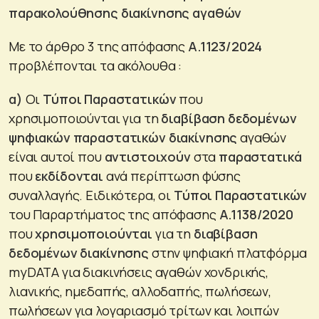
παρακολούθησης διακίνησης αγαθών
Με το άρθρο 3 της απόφασης
Α.1123/2024
προβλέπονται τα ακόλουθα :
α)
Οι
Τύποι Παραστατικών
που
χρησιμοποιούνται για τη
διαβίβαση δεδομένων
ψηφιακών παραστατικών διακίνησης
αγαθών
είναι αυτοί που
αντιστοιχούν
στα
παραστατικά
που
εκδίδονται
ανά περίπτωση φύσης
συναλλαγής. Ειδικότερα, οι
Τύποι Παραστατικών
του Παραρτήματος της απόφασης
Α.1138/2020
που
χρησιμοποιούνται
για τη
διαβίβαση
δεδομένων διακίνησης
στην ψηφιακή πλατφόρμα
myDATA για διακινήσεις αγαθών χονδρικής,
λιανικής, ημεδαπής, αλλοδαπής, πωλήσεων,
πωλήσεων για λογαριασμό τρίτων και λοιπών