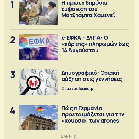
1
Η πρώτη δημόσια
εμφάνιση του
Μοτζτάμπα Χαμενεΐ
2
e-ΕΦΚΑ – ΔΥΠΑ: Ο
«χάρτης» πληρωμών έως
14 Αυγούστου
3
Δημογραφικό: Οριακή
αύξηση στις γεννήσεις
Στράτος Ιωακείμ
4
Πώς η Γερμανία
προετοιμάζεται για την
«κούρσα» των drones