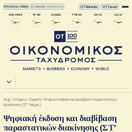
ΟΤ Markets
OT Forum
DOW JONES
SP 500
NASDAQ
FTSE 100
DAX 30
CAC 40
MARKETS
BUSINESS
ECONOMY
WORLD
Χ.Α.
ot.gr
/
Απόψεις
/
Experts
/
Ψηφιακή έκδοση και διαβίβαση παραστατικών
διακίνησης (ΣΤ’ Μέρος)
Ψηφιακή έκδοση και διαβίβαση
παραστατικών διακίνησης (ΣΤ’