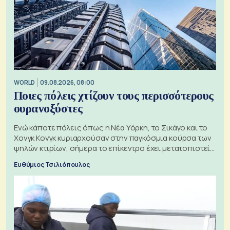
WORLD
09.08.2026, 08:00
Ποιες πόλεις χτίζουν τους περισσότερους
ουρανοξύστες
Ενώ κάποτε πόλεις όπως η Νέα Υόρκη, το Σικάγο και το
Χονγκ Κονγκ κυριαρχούσαν στην παγκόσμια κούρσα των
ψηλών κτιρίων, σήμερα το επίκεντρο έχει μετατοπιστεί
προς την Ασία
Ευθύμιος Τσιλιόπουλος