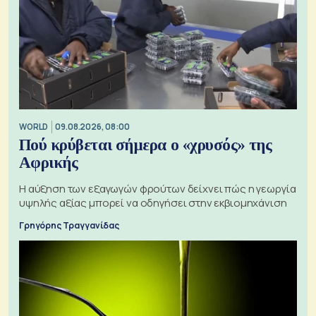
WORLD
09.08.2026, 08:00
Πού κρύβεται σήμερα ο «χρυσός» της
Αφρικής
Η αύξηση των εξαγωγών φρούτων δείχνει πώς η γεωργία
υψηλής αξίας μπορεί να οδηγήσει στην εκβιομηχάνιση
Γρηγόρης Τραγγανίδας