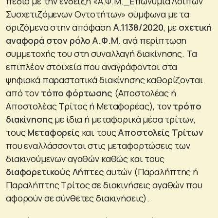
πεδίο με την ένδειξη «Α.Φ.Μ._Επωνυμία Λοιπών
Συσχετιζόμενων Οντοτήτων» σύμφωνα με τα
οριζόμενα στην απόφαση
Α.1138/2020
, με
σχετική
αναφορά στον ρόλο Α.Φ.Μ.
ανά περίπτωση
συμμετοχής του στη συναλλαγή διακίνησης. Τα
επιπλέον στοιχεία που αναγράφονται στα
ψηφιακά παραστατικά διακίνησης καθορίζονται
από τον
τόπο φόρτωσης
(Αποστολέας ή
Αποστολέας Τρίτος ή Μεταφορέας), τον
τρόπο
διακίνησης
με ίδια ή μεταφορικά μέσα τρίτων,
τους
Μεταφορείς
και τους
Αποστολείς Τρίτων
που εναλλάσσονται στις μεταφορτώσεις των
διακινούμενων αγαθών καθώς και τους
διαφορετικούς Λήπτες
αυτών (Παραλήπτης ή
Παραλήπτης Τρίτος σε διακινήσεις αγαθών που
αφορούν σε σύνθετες διακινήσεις).