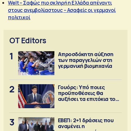
Welt – Σαφώς πιο σκληρή η Ελλάδα απέναντι
στους ανεμβολίαστους – Ασαφείς οι γερμανοί
πολιτικοί
OT Editors
1
Απροσδόκητη αύξηση
των παραγγελιών στη
γερμανική βιομηχανία
2
Γουόρς: Υπό ποιες
προϋποθέσεις θα
αυξήσει τα επιτόκια τον
Σεπτέμβριο
3
ΕΒΕΠ: 2+1 δράσεις που
αναμένει η