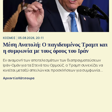
ΚΟΣΜΟΣ
05.08.2026, 20:11
Μέση Ανατολή: Ο παγιδευμένος Τραμπ και
η συμφωνία με τους όρους του Ιράν
Εν αναμονή των αποτελεσμάτων των διαπραγματεύσεων
Ιράν-Ομάν για τα Στενά του Ορμούζ, ο Τραμπ συνεχίζει να
κινείται μεταξύ απειλών και προσκλήσεων για συμφωνία.
Αλλά αυτό που θέλει είναι μακριά από αυτά που συζητούν
Αρχοντία Κάτσουρα
Μουσκάτ και Τεχεράνη.