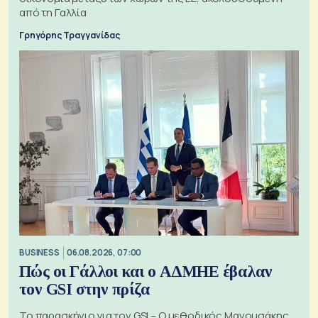
από τη Γαλλία
Γρηγόρης Τραγγανίδας
BUSINESS
06.08.2026, 07:00
Πώς οι Γάλλοι και ο ΑΔΜΗΕ έβαλαν
τον GSI στην πρίζα
Το παρασκήνιο για τον GSI – Ο μεθοδικός Μανουσάκης,