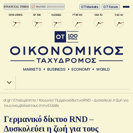
ΟΤ Markets
OT Forum
DOW JONES
SP 500
NASDAQ
FTSE 100
DAX 30
CAC 40
MARKETS
BUSINESS
ECONOMY
WORLD
Χ.Α.
ot.gr
/
Επικαιρότητα
/
Κοινωνία
/
Γερμανικό δίκτυο RND – Δυσκολεύει η ζωή για
τους ανεμβολίαστους στην Ελλάδα
Γερμανικό δίκτυο RND –
Δυσκολεύει η ζωή για τους