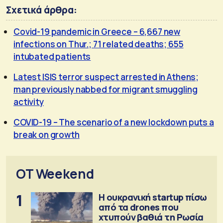
Σχετικά άρθρα:
Covid-19 pandemic in Greece – 6,667 new
infections on Thur.; 71 related deaths; 655
intubated patients
Latest ISIS terror suspect arrested in Athens;
man previously nabbed for migrant smuggling
activity
COVID-19 – The scenario of a new lockdown puts a
break on growth
OT Weekend
1
Η ουκρανική startup πίσω
από τα drones που
χτυπούν βαθιά τη Ρωσία