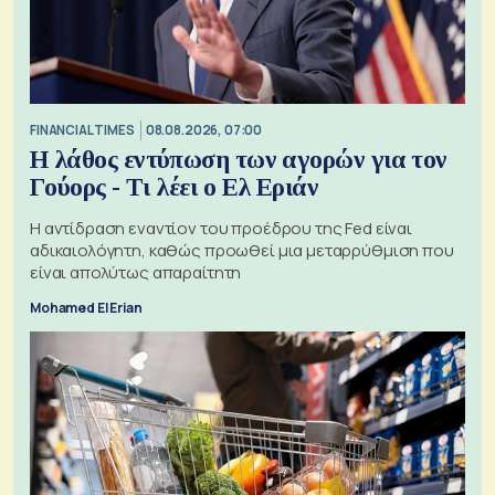
FINANCIAL TIMES
08.08.2026, 07:00
Η λάθος εντύπωση των αγορών για τον
Γούορς - Τι λέει ο Ελ Εριάν
Η αντίδραση εναντίον του προέδρου της Fed είναι
αδικαιολόγητη, καθώς προωθεί μια μεταρρύθμιση που
είναι απολύτως απαραίτητη
Mohamed El Erian