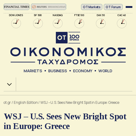
ΟΤ Markets
OT Forum
DOW JONES
SP 500
NASDAQ
FTSE 100
DAX 30
CAC 40
MARKETS
BUSINESS
ECONOMY
WORLD
Χ.Α.
ot.gr
/
English Edition
/
WSJ – U.S. Sees New Bright Spot in Europe: Greece
WSJ – U.S. Sees New Bright Spot
in Europe: Greece