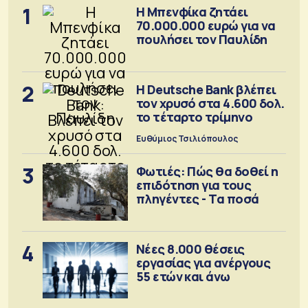
1
Η Μπενφίκα ζητάει
70.000.000 ευρώ για να
πουλήσει τον Παυλίδη
2
Η Deutsche Bank βλέπει
τον χρυσό στα 4.600 δολ.
το τέταρτο τρίμηνο
Ευθύμιος Τσιλιόπουλος
3
Φωτιές: Πώς θα δοθεί η
επιδότηση για τους
πληγέντες - Τα ποσά
4
Νέες 8.000 θέσεις
εργασίας για ανέργους
55 ετών και άνω