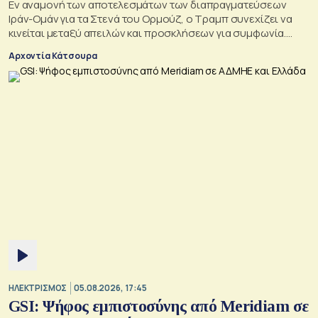
Εν αναμονή των αποτελεσμάτων των διαπραγματεύσεων
Ιράν-Ομάν για τα Στενά του Ορμούζ, ο Τραμπ συνεχίζει να
κινείται μεταξύ απειλών και προσκλήσεων για συμφωνία.
Αλλά αυτό που θέλει είναι μακριά από αυτά που συζητούν
Αρχοντία Κάτσουρα
Μουσκάτ και Τεχεράνη.
ΗΛΕΚΤΡΙΣΜΟΣ
05.08.2026, 17:45
GSI: Ψήφος εμπιστοσύνης από Meridiam σε