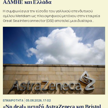
ΑΔΜΗΕ και Ελλάδα
Η συμφωνία για την είσοδο του γαλλικού επενδυτικού
ομίλου Meridiam ως πλειοψηφικού μετόχου στην εταιρεία
Great Sea Interconnector (GSI) αποτελεί μια ιδιαίτερα
σημαντική εξέλιξη για την ηλεκτρική διασύνδεση Ελλάδας –
Κύπρου
ΕΠΙΚΑΙΡΟΤΗΤΑ
05.08.2026, 17:02
«No deal» μεταξύ AstraZeneca και Bristol