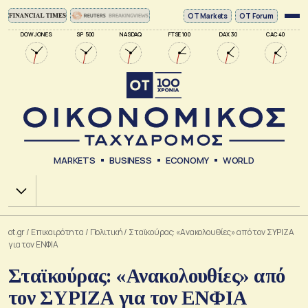
ΟΤ Markets
OT Forum
DOW JONES
SP 500
NASDAQ
FTSE 100
DAX 30
CAC 40
MARKETS
BUSINESS
ECONOMY
WORLD
Χ.Α.
ot.gr
/
Επικαιρότητα
/
Πολιτική
/
Σταϊκούρας: «Ανακολουθίες» από τον ΣΥΡΙΖΑ
για τον ΕΝΦΙΑ
Σταϊκούρας: «Ανακολουθίες» από
τον ΣΥΡΙΖΑ για τον ΕΝΦΙΑ