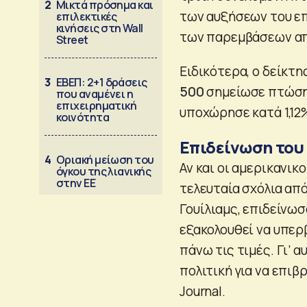
2
Μικτά πρόσημα και
των αυξήσεων του επ
επιλεκτικές
κινήσεις στη Wall
των παρεμβάσεων από
Street
Ειδικότερα, ο δείκτη
3
ΕΒΕΠ: 2+1 δράσεις
500
σημείωσε πτώση 
που αναμένει η
επιχειρηματική
υποχώρησε κατά 1,12%
κοινότητα
Επιδείνωση του
4
Οριακή μείωση του
Αν και οι αμερικανικ
όγκου της λιανικής
στην ΕΕ
τελευταία σχόλια απ
Γουίλιαμς, επιδείνωσ
εξακολουθεί να υπερ
πάνω τις τιμές. Γι’ 
πολιτική για να επιβ
Journal.