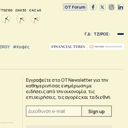
OT Forum
FTSE 100
DAX 30
CAC 40
Γ.Δ:
ΤΖΙΡΟΣ:
NERGY
#καφές
Εγγραφείτε στο OT Newsletter για την
καθημερινή σας ενημέρωση με
ειδήσεις από την οικονομία, τις
επιχειρήσεις, τις αγορές και τα διεθνή.