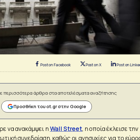
Post on Facebook
Post on X
Post on Linke
ε περισσότερα άρθρα στα αποτελέσματα αναζήτησης
Προσθήκη του ot.gr στην Google
ρε να ανακάμψει η
Wall Street
, η οποία έκλεισε την
ωτική συνεδρίαση, καθώς οι ανησυχίες για το εύρο