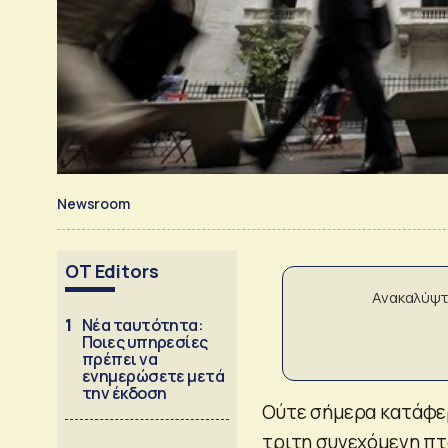
Newsroom
OT Editors
Ανακαλύψτ
1
Νέα ταυτότητα:
Ποιες υπηρεσίες
πρέπει να
ενημερώσετε μετά
την έκδοση
Ούτε σήμερα κατάφε
τριτη συνεχόμενη πτ