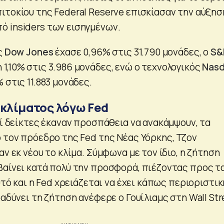
ιτοκίου της Federal Reserve επισκίασαν την αύξησ
 insiders των εισηγμένων.
ς
Dow Jones
έχασε 0,96% στις 31.790 μονάδες, ο
S&
1,10% στις 3.986 μονάδες, ενώ ο τεχνολογικός
Nas
 στις 11.883 μονάδες.
 κλίματος λόγω Fed
οί δείκτες έκαναν προσπάθεια να ανακάμψουν, τα
ό τον πρόεδρο της Fed της Νέας Υόρκης, Τζον
αν εκ νέου το κλίμα. Σύμφωνα με τον ίδιο, η ζήτηση
βαίνει κατά πολύ την προσφορά, πιέζοντας προς τ
αυτό και η Fed χρειάζεται να έχει κάπως περιοριστικ
ραδύνει τη ζήτηση ανέφερε ο Γουίλιαμς στη Wall Str