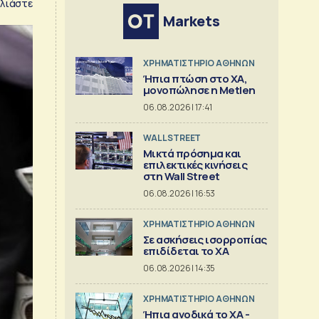
λιάστε
Markets
XΡΗΜΑΤΙΣΤΗΡΙΟ ΑΘΗΝΩΝ
Ήπια πτώση στο ΧΑ,
μονοπώλησε η Metlen
06.08.2026 | 17:41
WALL STREET
Μικτά πρόσημα και
επιλεκτικές κινήσεις
στη Wall Street
06.08.2026 | 16:53
XΡΗΜΑΤΙΣΤΗΡΙΟ ΑΘΗΝΩΝ
Σε ασκήσεις ισορροπίας
επιδίδεται το ΧΑ
06.08.2026 | 14:35
XΡΗΜΑΤΙΣΤΗΡΙΟ ΑΘΗΝΩΝ
Ήπια ανοδικά το ΧΑ -