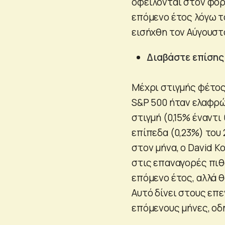
οφείλονται στον φόρο
επόμενο έτος λόγω τ
εισήχθη τον Αύγουστ
Διαβάστε επίσης
Μέχρι στιγμής φέτος
S&P 500 ήταν ελαφρώ
στιγμή (0,15% έναντι
επίπεδα (0,23%) του 
στον μήνα, ο David K
στις επαναγορές πιθ
επόμενο έτος, αλλά θ
Αυτό δίνει στους επ
επόμενους μήνες, οδ