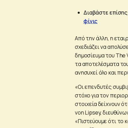
Διαβάστε επίσης
φίνις
Από την άλλη, η εται
σχεδιάζει να απολύσ
δημοσίευμα του The V
τα αποτελέσματα του
ανησυχεί όλο και πε
«Οι επενδυτές συμβιβ
στόχο για τον περιο
στοιχεία δείχνουν ότ
von Lipsey, διευθύν
«Πιστεύουμε ότι το 