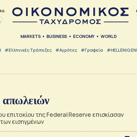
AQ
MARKETS
BUSINESS
ECONOMY
WORLD
Η
#ελληνικές Τράπεζες
#Αγρότες
#Γραφεία
#HELLENiQ E
α απωλειών
ου επιτοκίου της Federal Reserve επισκίασαν
 των εισηγμένων