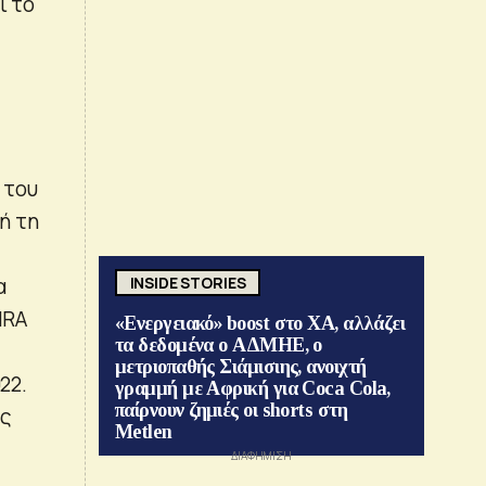
ι το
 του
ή τη
α
INSIDE STORIES
IRA
«Ενεργειακό» boost στο ΧΑ, αλλάζει
τα δεδομένα ο ΑΔΜΗΕ, ο
μετριοπαθής Σιάμισιης, ανοιχτή
22.
γραμμή με Αφρική για Coca Cola,
παίρνουν ζημιές οι shorts στη
υς
Metlen