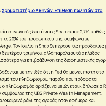
:
Χρηματιστήριο Αθηνών: Επίθεση πωλητών στο
ρεία κοινωνικής δικτύωσης Snap έχασε 2,7%, καθώς
ει το 20% του προσωπικού της, σύμφωνα με
erge. Τον Ιούλιο, η Snap ξεπέρασε τις προσδοκίες 
 δευτέρου τριμήνου, αλλά παρόλα αυτά ο κλάδος
ρισσότερο για επιβράδυνση της διαφημιστικής αγορ
άζονται με την ιδέα ότι η Fed θα μείνει πιστή στο
ρισμό του πληθωρισμού, παρόλο που πρόσφατα
ι ο πληθωρισμός αρχίζει να μειώνεται», δήλωσε ο 
ων σύμβουλος της UBS Private Wealth Management.
καλοκαιρινό ράλι της αγοράς ήταν εφήμερο και