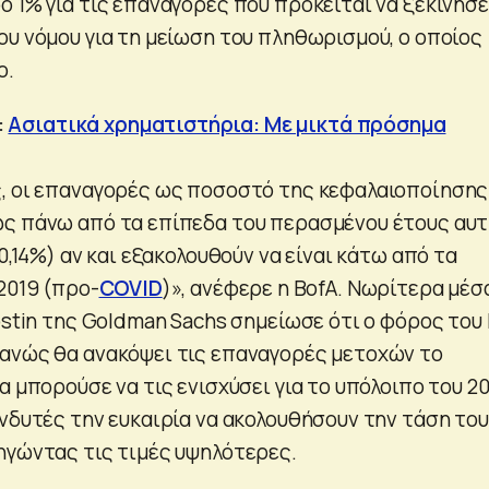
 1% για τις επαναγορές που πρόκειται να ξεκινήσε
ου νόμου για τη μείωση του πληθωρισμού, ο οποίος
ο.
:
Ασιατικά χρηματιστήρια: Με μικτά πρόσημα
, οι επαναγορές ως ποσοστό της κεφαλαιοποίησης
ς πάνω από τα επίπεδα του περασμένου έτους αυτ
 0,14%) αν και εξακολουθούν να είναι κάτω από τα
2019 (προ-
COVID
)», ανέφερε η BofA. Νωρίτερα μέσ
ostin της Goldman Sachs σημείωσε ότι ο φόρος του 
ανώς θα ανακόψει τις επαναγορές μετοχών το
α μπορούσε να τις ενισχύσει για το υπόλοιπο του 20
ενδυτές την ευκαιρία να ακολουθήσουν την τάση το
ηγώντας τις τιμές υψηλότερες.