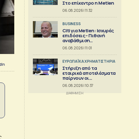
Στο επίκεντρο η Metlen
06.08.2026 | 11:32
BUSINESS
Citi για Metlen: Ισχυρές
επιδόσεις - Πιθανή
αναβάθμιση
προβλέψεων
06.08.2026 | 11:01
ΕΥΡΩΠΑΪΚΑ ΧΡΗΜΑΤΙΣΤΗΡΙΑ
dIn
Στήριξη από τα
εταιρικά αποτελέσματα
παίρνουν οι
ευρωαγορές
06.08.2026 | 10:37
ς