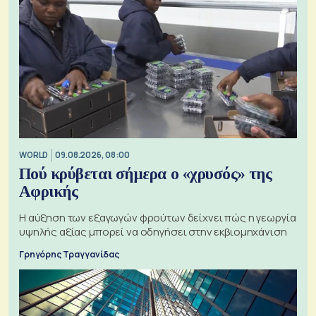
WORLD
09.08.2026, 08:00
Πού κρύβεται σήμερα ο «χρυσός» της
Αφρικής
Η αύξηση των εξαγωγών φρούτων δείχνει πώς η γεωργία
υψηλής αξίας μπορεί να οδηγήσει στην εκβιομηχάνιση
Γρηγόρης Τραγγανίδας