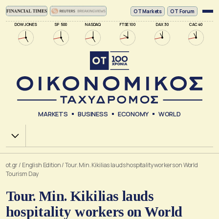
ΟΤ Markets
OT Forum
DOW JONES
SP 500
NASDAQ
FTSE 100
DAX 30
CAC 40
MARKETS
BUSINESS
ECONOMY
WORLD
Χ.Α.
ot.gr
/
English Edition
/
Tour. Min. Kikilias lauds hospitality workers on World
Tourism Day
Tour. Min. Kikilias lauds
hospitality workers on World