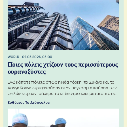
WORLD
09.08.2026, 08:00
Ποιες πόλεις χτίζουν τους περισσότερους
ουρανοξύστες
Ενώ κάποτε πόλεις όπως η Νέα Υόρκη, το Σικάγο και το
Χονγκ Κονγκ κυριαρχούσαν στην παγκόσμια κούρσα των
ψηλών κτιρίων, σήμερα το επίκεντρο έχει μετατοπιστεί
προς την Ασία
Ευθύμιος Τσιλιόπουλος