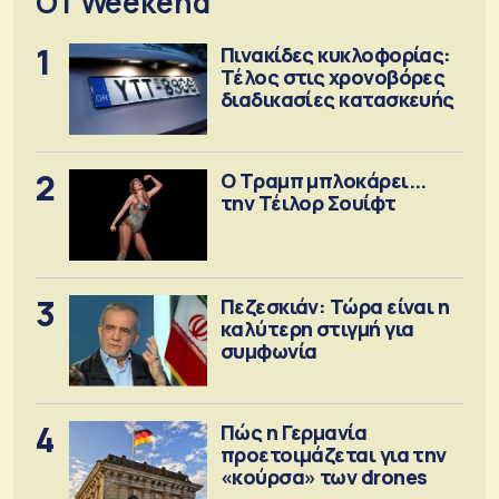
OT Weekend
1
Πινακίδες κυκλοφορίας:
Τέλος στις χρονοβόρες
διαδικασίες κατασκευής
2
Ο Τραμπ μπλοκάρει...
την Τέιλορ Σουίφτ
3
Πεζεσκιάν: Τώρα είναι η
καλύτερη στιγμή για
συμφωνία
4
Πώς η Γερμανία
προετοιμάζεται για την
«κούρσα» των drones