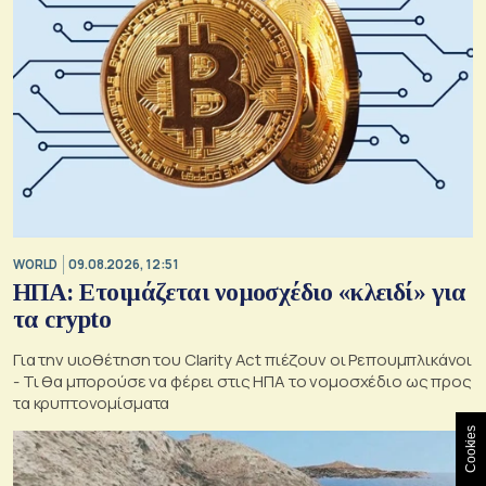
WORLD
09.08.2026, 12:51
ΗΠΑ: Ετοιμάζεται νομοσχέδιο «κλειδί» για
τα crypto
Για την υιοθέτηση του Clarity Act πιέζουν οι Ρεπουμπλικάνοι
- Τι θα μπορούσε να φέρει στις ΗΠΑ το νομοσχέδιο ως προς
τα κρυπτονομίσματα
Cookies