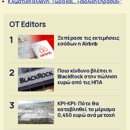
Κλιματική αλλαγή: Τώρα και… «αιολική ξηρασία»;
OT Editors
1
Ξεπέρασε τις εκτιμήσεις
εσόδων η Airbnb
2
Ποιο κίνδυνο βλέπει η
BlackRock στην πώληση
ευρώ από τις ΗΠΑ
3
ΚΡΙ-ΚΡΙ: Πότε θα
καταβληθεί το μέρισμα
0,450 ευρώ ανά μετοχή