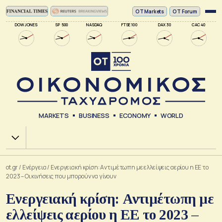
ΟΤ Markets
OT Forum
DOW JONES
SP 500
NASDAQ
FTSE 100
DAX 30
CAC 40
MARKETS
BUSINESS
ECONOMY
WORLD
Χ.Α.
ot.gr
/
Ενέργεια
/
Ενεργειακή κρίση: Αντιμέτωπη με ελλείψεις αερίου η ΕΕ το
2023 – Οι κινήσεις που μπορούν να γίνουν
Ενεργειακή κρίση: Αντιμέτωπη με
ελλείψεις αερίου η ΕΕ το 2023 –