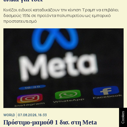
Κινέζοι ειδικοί καταδικάζουν την κίνηση Τραμπ να επιβάλει
δασμούς 15% σε προϊόντα πολυπυριτίου ως εμπορικό
προστατευτισμό
Cookies
WORLD
07.08.2026, 16:33
Πρόστιμο-μαμούθ 1 δισ. στη Meta