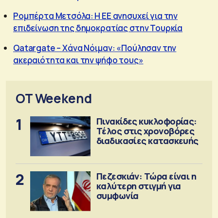
Ρομπέρτα Μετσόλα: Η ΕΕ ανησυχεί για την
επιδείνωση της δημοκρατίας στην Τουρκία
Qatargate – Χάνα Νόιμαν: «Πούλησαν την
ακεραιότητα και την ψήφο τους»
OT Weekend
1
Πινακίδες κυκλοφορίας:
Τέλος στις χρονοβόρες
διαδικασίες κατασκευής
2
Πεζεσκιάν: Τώρα είναι η
καλύτερη στιγμή για
συμφωνία