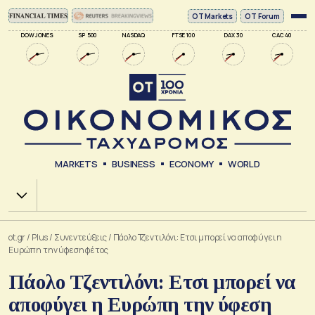
ΟΤ Markets
OT Forum
DOW JONES
SP 500
NASDAQ
FTSE 100
DAX 30
CAC 40
MARKETS
BUSINESS
ECONOMY
WORLD
Χ.Α.
ot.gr
/
Plus
/
Συνεντεύξεις
/
Πάολο Τζεντιλόνι: Ετσι μπορεί να αποφύγει η
Ευρώπη την ύφεση φέτος
Πάολο Τζεντιλόνι: Ετσι μπορεί να
αποφύγει η Ευρώπη την ύφεση