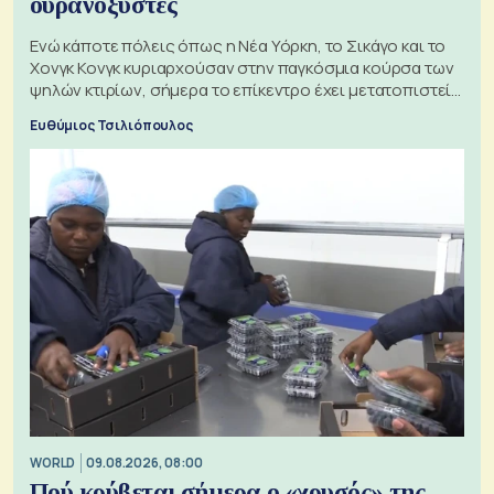
ουρανοξύστες
Ενώ κάποτε πόλεις όπως η Νέα Υόρκη, το Σικάγο και το
Χονγκ Κονγκ κυριαρχούσαν στην παγκόσμια κούρσα των
ψηλών κτιρίων, σήμερα το επίκεντρο έχει μετατοπιστεί
προς την Ασία
Ευθύμιος Τσιλιόπουλος
WORLD
09.08.2026, 08:00
Πού κρύβεται σήμερα ο «χρυσός» της