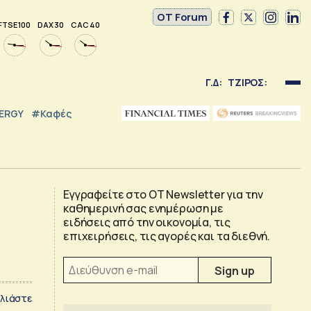
OT Forum
FTSE 100
DAX 30
CAC 40
Γ.Δ:
ΤΖΙΡΟΣ:
NERGY
#καφές
Εγγραφείτε στο OT Newsletter για την
καθημερινή σας ενημέρωση με
ειδήσεις από την οικονομία, τις
επιχειρήσεις, τις αγορές και τα διεθνή.
λιάστε