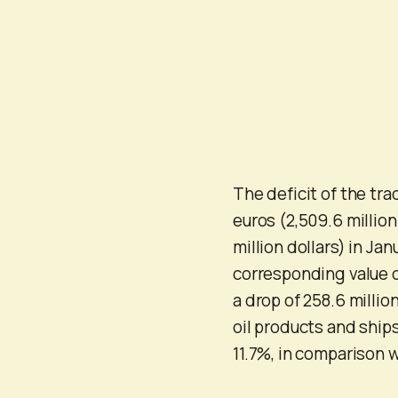
The deficit of the tra
euros (2,509.6 million
million dollars) in Ja
corresponding value o
a drop of 258.6 milli
oil products and ships
11.7%, in comparison 