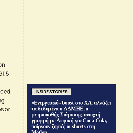
on
91.5
orded
INSIDE STORIES
ng
«Ενεργειακό» boost στο ΧΑ, αλλάζει
os or
τα δεδομένα ο ΑΔΜΗΕ, ο
μετριοπαθής Σιάμισιης, ανοιχτή
γραμμή με Αφρική για Coca Cola,
παίρνουν ζημιές οι shorts στη
Metlen