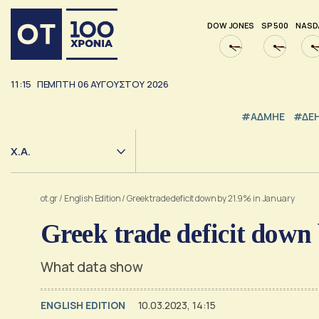
DOW JONES
SP 500
NASD
11:15
ΠΕΜΠΤΗ
06
ΑΥΓΟΥΣΤΟΥ
2026
#ΑΔΜΗΕ
#ΔΕ
Χ.Α.
ot.gr
/
English Edition
/
Greek trade deficit down by 21.9% in January
Greek trade deficit down
What data show
ENGLISH EDITION
10.03.2023, 14:15