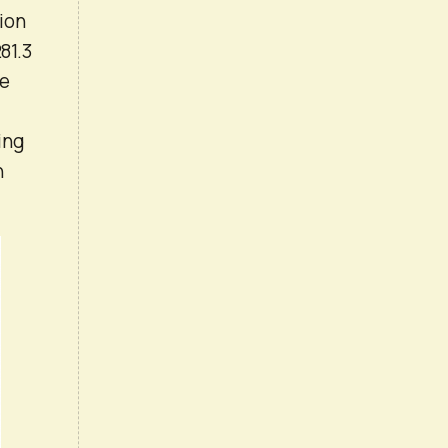
lion
81.3
he
ing
n