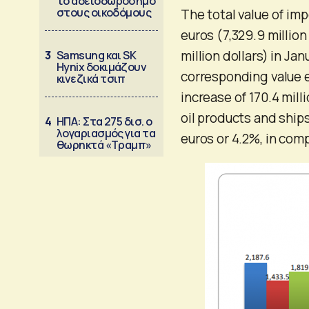
το αδειοδωρόσημο
στους οικοδόμους
The total value of imp
euros (7,329.9 million
million dollars) in Ja
3
Samsung και SK
Hynix δοκιμάζουν
corresponding value e
κινεζικά τσιπ
increase of 170.4 mil
oil products and ships
4
ΗΠΑ: Στα 275 δισ. ο
λογαριασμός για τα
euros or 4.2%, in com
θωρηκτά «Τραμπ»