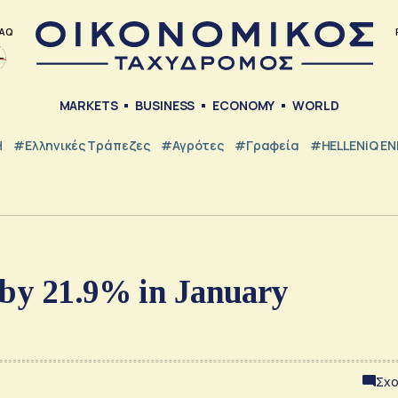
AQ
MARKETS
BUSINESS
ECONOMY
WORLD
Η
#ελληνικές Τράπεζες
#Αγρότες
#Γραφεία
#HELLENiQ E
 by 21.9% in January
Σχο