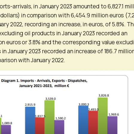
orts-arrivals, in January 2023 amounted to 6,827.1 mil
 dollars) in comparison with 6,454.9 million euros (7,2
nuary 2022, recording an increase, in euros, of 5.8%. T
xcluding oil products in January 2023 recorded an
lion euros or 3.8% and the corresponding value exclud
 in January 2023 recorded an increase of 186.7 millio
parison with January 2022.