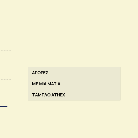
ΑΓΟΡΕΣ
ΜΕ ΜΙΑ ΜΑΤΙΑ
ΤΑΜΠΛΟ ATHEX