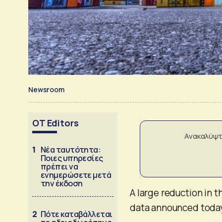
Newsroom
OT Editors
Ανακαλύψτ
1
Νέα ταυτότητα:
Ποιες υπηρεσίες
πρέπει να
ενημερώσετε μετά
την έκδοση
A large reduction in 
data announced today 
2
Πότε καταβάλλεται