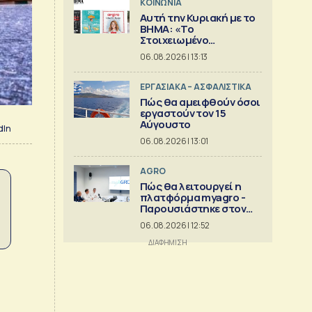
ΚΟΙΝΩΝΙΑ
Αυτή την Κυριακή με το
ΒΗΜΑ: «Το
Στοιχειωμένο
Ξενοδοχείο», Ελληνική
06.08.2026 | 13:13
Κουζίνα & ΒΗΜΑGAZINO
ΕΡΓΑΣΙΑΚΑ – ΑΣΦΑΛΙΣΤΙΚΑ
Πώς θα αμειφθούν όσοι
εργαστούν τον 15
Αύγουστο
dIn
06.08.2026 | 13:01
AGRO
Πώς θα λειτουργεί η
πλατφόρμα myagro -
Παρουσιάστηκε στον
Μητσοτάκη
06.08.2026 | 12:52