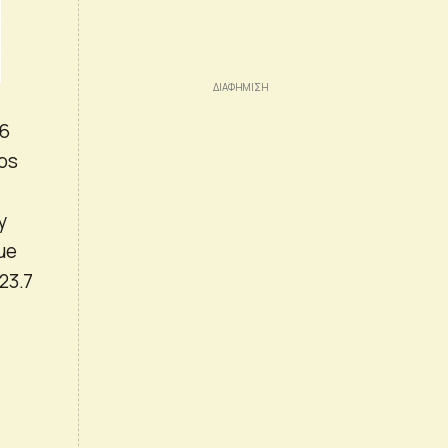
.6
ros
y
ue
23.7