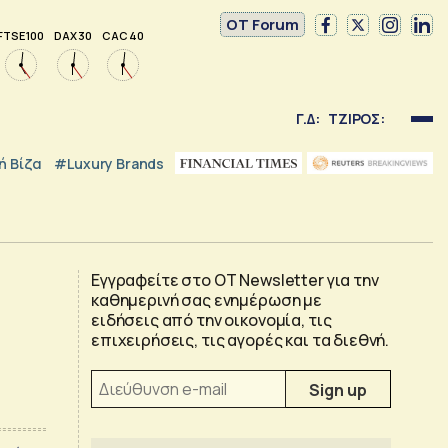
OT Forum
FTSE 100
DAX 30
CAC 40
Γ.Δ:
ΤΖΙΡΟΣ:
 Βίζα
#luxury Brands
Εγγραφείτε στο OT Newsletter για την
καθημερινή σας ενημέρωση με
ειδήσεις από την οικονομία, τις
επιχειρήσεις, τις αγορές και τα διεθνή.