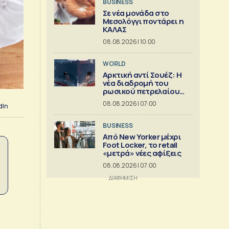
BUSINESS
Σε νέα μονάδα στο
Μεσολόγγι ποντάρει η
ΚΑΛΑΣ
08.08.2026 | 10:00
WORLD
Αρκτική αντί Σουέζ: Η
νέα διαδρομή του
ρωσικού πετρελαίου
[Γράφημα]
08.08.2026 | 07:00
dIn
BUSINESS
Από New Yorker μέχρι
Foot Locker, το retail
«μετρά» νέες αφίξεις
08.08.2026 | 07:00