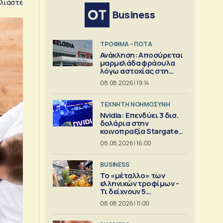
λιάστε
Business
ΤΡΟΦΙΜΑ – ΠΟΤΑ
Ανάκληση: Αποσύρεται
μαρμελάδα φράουλα
λόγω αστοχίας στη
γυάλινη συσκευασία
08.08.2026 | 19:14
TΕΧΝΗΤΗ ΝΟΗΜΟΣΥΝΗ
Nvidia: Επενδύει 3 δισ.
δολάρια στην
κοινοπραξία Stargate
για κέντρα δεδομένων
08.08.2026 | 16:00
BUSINESS
Το «μέταλλο» των
ελληνικών τροφίμων -
Τι δείχνουν 5
ισολογισμοί
08.08.2026 | 11:00