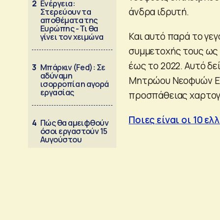
2
Ενέργεια:
άνδρα ιδρυτή.
Στερεύουν τα
αποθέματα της
Ευρώπης - Τι θα
Και αυτό παρά το γε
γίνει τον χειμώνα
συμμετοχής τους ως 
έως το 2022. Αυτό δε
3
Μπάρκιν (Fed): Σε
αδύναμη
Μητρώου Νεοφυών Επ
ισορροπία η αγορά
εργασίας
προσπάθειας χαρτογ
Ποιες είναι οι 10 ελ
4
Πώς θα αμειφθούν
όσοι εργαστούν 15
Αυγούστου