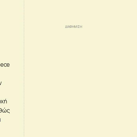
eece
ν
οχή
αθώς
α