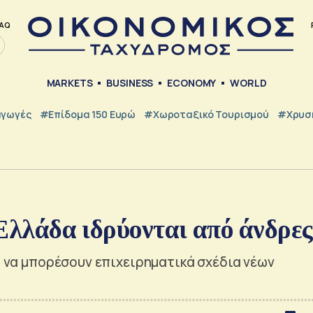
AQ
MARKETS
BUSINESS
ECONOMY
WORLD
γωγές
#Επίδομα 150 Ευρώ
#Χωροταξικό Τουρισμού
#Χρυσή
 Ελλάδα ιδρύονται από άνδρες
ια να μπορέσουν επιχειρηματικά σχέδια νέων