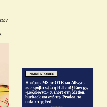
σεων
2.
INSIDE STORIES
Η ψήφος MS σε ΟΤΕ και Allwyn,
που κρύβει αξία η HelleniQ Energy,
«μαζεύονται» οι short στη Metlen,
buyback και από την Prodea, το
unfair της Fed