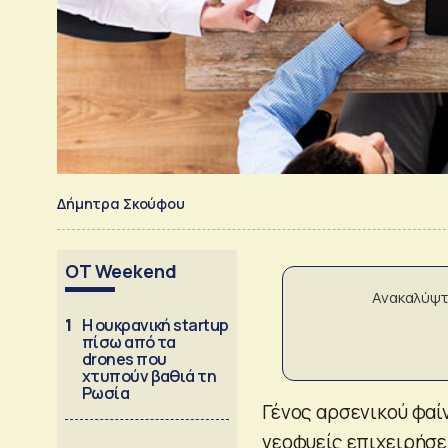
Δήμητρα Σκούφου
OT Weekend
Ανακαλύψτ
1
Η ουκρανική startup
πίσω από τα
drones που
χτυπούν βαθιά τη
Ρωσία
Γένος αρσενικού φαίν
νεοφυείς επιχειρήσε