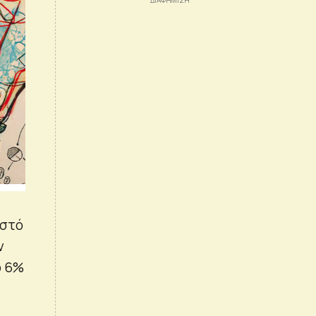
οστό
ν
ο 6%