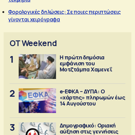
Φορολογικές δηλώσεις: Σε ποιες περιπτώσεις
γίνονται χειρόγραφα
OT Weekend
1
Η πρώτη δημόσια
εμφάνιση του
Μοτζτάμπα Χαμενεΐ
2
e-ΕΦΚΑ – ΔΥΠΑ: Ο
«χάρτης» πληρωμών έως
14 Αυγούστου
3
Δημογραφικό: Οριακή
αύξηση στις γεννήσεις