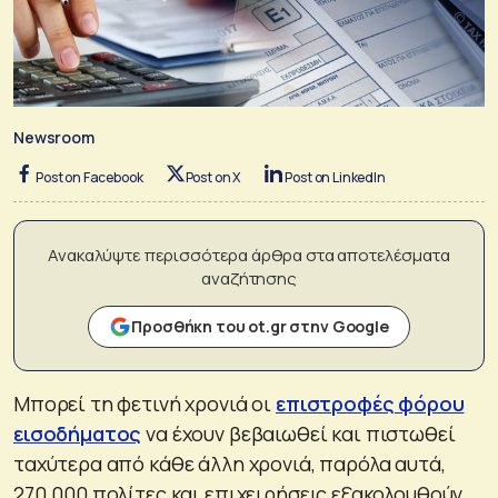
Newsroom
Post on Facebook
Post on X
Post on LinkedIn
Ανακαλύψτε περισσότερα άρθρα στα αποτελέσματα
αναζήτησης
Προσθήκη του ot.gr στην Google
Μπορεί τη φετινή χρονιά οι
επιστροφές φόρου
εισοδήματος
να έχουν βεβαιωθεί και πιστωθεί
ταχύτερα από κάθε άλλη χρονιά, παρόλα αυτά,
270.000 πολίτες και επιχειρήσεις εξακολουθούν