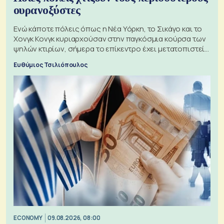
ουρανοξύστες
Ενώ κάποτε πόλεις όπως η Νέα Υόρκη, το Σικάγο και το
Χονγκ Κονγκ κυριαρχούσαν στην παγκόσμια κούρσα των
ψηλών κτιρίων, σήμερα το επίκεντρο έχει μετατοπιστεί
προς την Ασία
Ευθύμιος Τσιλιόπουλος
ECONOMY
09.08.2026, 08:00