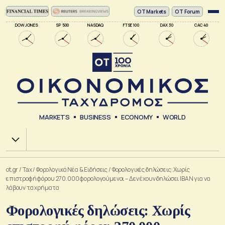
ΟΤ Markets
OT Forum
DOW JONES
SP 500
NASDAQ
FTSE 100
DAX 30
CAC 40
MARKETS
BUSINESS
ECONOMY
WORLD
Χ.Α.
ot.gr
/
Tax
/
Φορολογικά Νέα & Eιδήσεις
/
Φορολογικές δηλώσεις: Χωρίς
επιστροφή φόρου 270.000 φορολογούμενοι – Δεν έχουν δηλώσει ΙΒΑΝ για να
λάβουν τα χρήματα
Φορολογικές δηλώσεις: Χωρίς