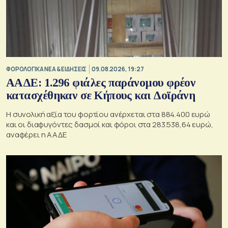
ΦΟΡΟΛΟΓΙΚΑ ΝΕΑ & EΙΔΗΣΕΙΣ
09.08.2026, 19:27
ΑΑΔΕ: 1.296 φιάλες παράνομου φρέον
κατασχέθηκαν σε Κήπους και Δοϊράνη
Η συνολική αξία του φορτίου ανέρχεται στα 884.400 ευρώ
και οι διαφυγόντες δασμοί και φόροι στα 283.538,64 ευρώ,
αναφέρει η ΑΑΔΕ