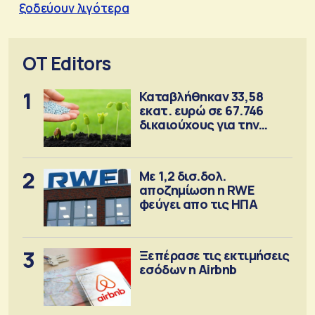
ξοδεύουν λιγότερα
OT Editors
1
Καταβλήθηκαν 33,58
εκατ. ευρώ σε 67.746
δικαιούχους για την
αγορά λιπασμάτων
2
Με 1,2 δισ.δολ.
αποζημίωση η RWE
φεύγει απο τις ΗΠΑ
3
Ξεπέρασε τις εκτιμήσεις
εσόδων η Airbnb