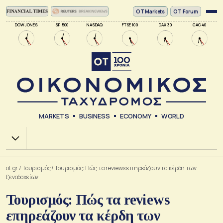
ΟΤ Markets
OT Forum
DOW JONES
SP 500
NASDAQ
FTSE 100
DAX 30
CAC 40
MARKETS
BUSINESS
ECONOMY
WORLD
Χ.Α.
ot.gr
/
Τουρισμός
/
Τουρισμός: Πώς τα reviews επηρεάζουν τα κέρδη των
ξενοδοχείων
Τουρισμός: Πώς τα reviews
επηρεάζουν τα κέρδη των