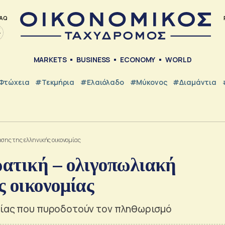
AQ
MARKETS
BUSINESS
ECONOMY
WORLD
Φτώχεια
#Τεκμήρια
#Ελαιόλαδο
#Μύκονος
#Διαμάντια
σης της ελληνικής οικονομίας
ατική – ολιγοπωλιακή
ς οικονομίας
ομίας που πυροδοτούν τον πληθωρισμό