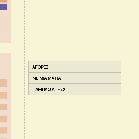
ΑΓΟΡΕΣ
ΜΕ ΜΙΑ ΜΑΤΙΑ
ΤΑΜΠΛΟ ATHEX