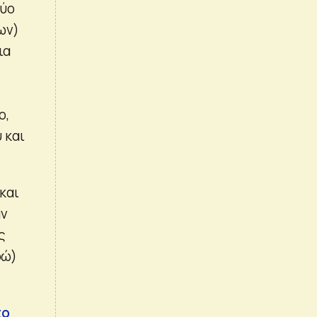
δύο
ων)
ια
ο,
 και
και
αν
ς
ρώ)
το