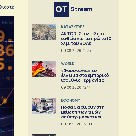
λιάστε
Stream
ΚΑΤΑΣΚΕΥΕΣ
AKTOR: Στην τελική
ευθεία για τα πρώτα 10
χλμ. του ΒΟΑΚ
09.08.2026 | 12:35
WORLD
«Φουσκώνει» το
έλλειμα στο εμπορικό
ισοζύγιο Γερμανίας -
Κίνας
09.08.2026 | 12:17
ECONOMY
Πόσα θα ρίξουν στη
μείωση των τιμών
σούπερ μάρκετ και
βιομηχανία
09.08.2026 | 12:00