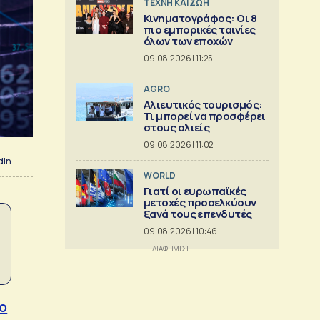
TΕΧΝΗ ΚΑΙ ΖΩΗ
Κινηματογράφος: Οι 8
πιο εμπορικές ταινίες
όλων των εποχών
09.08.2026 | 11:25
AGRO
Αλιευτικός τουρισμός:
Τι μπορεί να προσφέρει
στους αλιείς
09.08.2026 | 11:02
dIn
WORLD
Γιατί οι ευρωπαϊκές
μετοχές προσελκύουν
ξανά τους επενδυτές
09.08.2026 | 10:46
Το