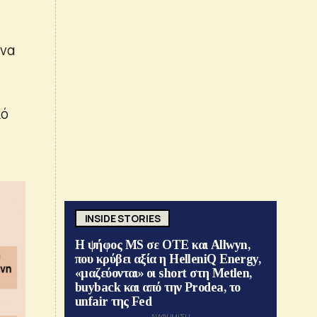
ένα
κό
INSIDE STORIES
Η ψήφος MS σε ΟΤΕ και Allwyn,
που κρύβει αξία η HelleniQ Energy,
«μαζεύονται» οι short στη Metlen,
buyback και από την Prodea, το
unfair της Fed