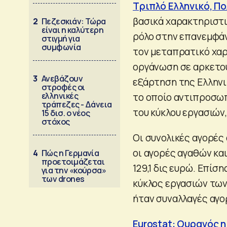
Τριπλό Ελληνικό, Π
βασικά χαρακτηριστ
2
Πεζεσκιάν: Τώρα
είναι η καλύτερη
ρόλο στην επανεμφά
στιγμή για
συμφωνία
τον μεταπρατικό χαρ
οργάνωση σε αρκετού
3
Ανεβάζουν
εξάρτηση της Ελληνικ
στροφές οι
ελληνικές
το οποίο αντιπροσωπ
τράπεζες - Δάνεια
του κύκλου εργασιών
15 δισ. ο νέος
στόχος
Οι συνολικές αγορές 
οι αγορές αγαθών κα
4
Πώς η Γερμανία
προετοιμάζεται
129,1 δις ευρώ. Επίση
για την «κούρσα»
των drones
κύκλος εργασιών των 
ήταν συναλλαγές αγο
Eurostat: Ουραγός η