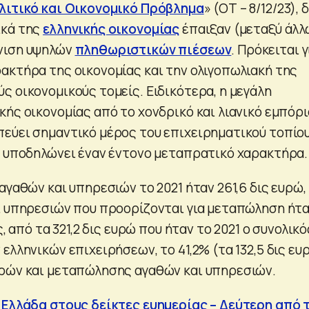
ολιτικό και Οικονομικό Πρόβλημα
» (ΟΤ – 8/12/23), 
ικά της
ελληνικής οικονομίας
έπαιξαν (μεταξύ άλλ
νιση υψηλών
πληθωριστικών πιέσεων
. Πρόκειται γ
ακτήρα της οικονομίας και την ολιγοπωλιακή της
ς οικονομικούς τομείς. Ειδικότερα, η μεγάλη
ής οικονομίας από το χονδρικό και λιανικό εμπόρι
εύει σημαντικό μέρος του επιχειρηματικού τοπίου
, υποδηλώνει έναν έντονο μεταπρατικό χαρακτήρα.
αγαθών και υπηρεσιών το 2021 ήταν 261,6 δις ευρώ, 
ι υπηρεσιών που προορίζονται για μεταπώληση ήτ
ς, από τα 321,2 δις ευρώ που ήταν το 2021 ο συνολικό
ελληνικών επιχειρήσεων, το 41,2% (τα 132,5 δις ευ
ρών και μεταπώλησης αγαθών και υπηρεσιών.
 Ελλάδα στους δείκτες ευημερίας – Δεύτερη από 