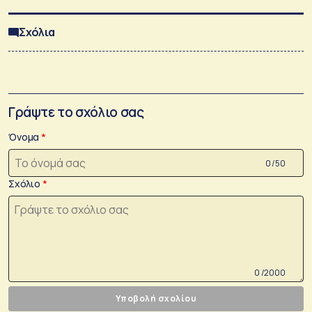
Σχόλια
Γράψτε το σχόλιο σας
Όνομα
0 /50
Σχόλιο
0 /2000
Υποβολή σχολίου