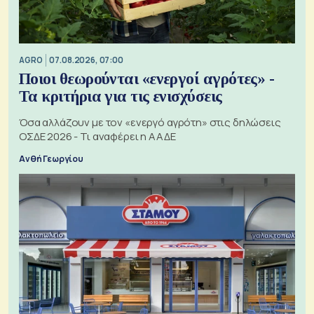
AGRO
07.08.2026, 07:00
Ποιοι θεωρούνται «ενεργοί αγρότες» -
Τα κριτήρια για τις ενισχύσεις
Όσα αλλάζουν με τον «ενεργό αγρότη» στις δηλώσεις
ΟΣΔΕ 2026 - Τι αναφέρει η ΑΑΔΕ
Ανθή Γεωργίου