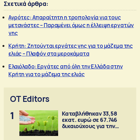
Σχετικά άρθρα:
Αγρότες: Απαραίτητη η τροπολογία για τους
μετανάστες – Παραμένει όμως η έλλειψη εργατών
γης
Κρήτη: Ζητούνται εργάτες γης για το μάζεμα της
ελιάς – Πλαφόν στα μεροκάματα
Ελαιόλαδο: Εργάτες από όλη την Ελλάδα στην
Κρήτη για το μάζεμα της ελιάς
OT Editors
1
Καταβλήθηκαν 33,58
εκατ. ευρώ σε 67.746
δικαιούχους για την
αγορά λιπασμάτων