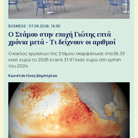
BUSINESS
07.08.2026, 16:50
Ο Στάμου στην εποχή Γιώτης επτά
χρόνια μετά - Τι δείχνουν οι αριθμοί
Ο κύκλος εργασιών της Στάμου σκαρφάλωσε στα 36,33
εκατ. ευρώ το 2025 έναντι 31,97 εκατ. ευρώ στη χρήση
του 2024
Κωνσταντίνος Δημητρίου