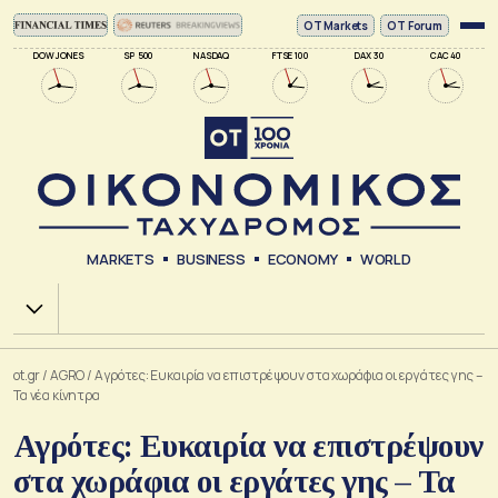
ΟΤ Markets
OT Forum
DOW JONES
SP 500
NASDAQ
FTSE 100
DAX 30
CAC 40
MARKETS
BUSINESS
ECONOMY
WORLD
Χ.Α.
ot.gr
/
AGRO
/
Αγρότες: Ευκαιρία να επιστρέψουν στα χωράφια οι εργάτες γης –
Τα νέα κίνητρα
Αγρότες: Ευκαιρία να επιστρέψουν
στα χωράφια οι εργάτες γης – Τα