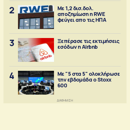
2
Με 1,2 δισ.δολ.
αποζημίωση η RWE
φεύγει απο τις ΗΠΑ
3
Ξεπέρασε τις εκτιμήσεις
εσόδων η Airbnb
4
Με "5 στα 5" ολοκλήρωσε
την εβδομάδα ο Stoxx
600