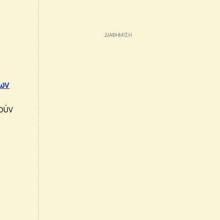
ων
ούν