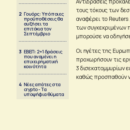
Αντιδράσεις προκαλε
τους τόκους των δε
2
Γουόρς: Υπό ποιες
αναφέρει το Reuters
προϋποθέσεις θα
αυξήσει τα
των συγκεκριμένων π
επιτόκια τον
Σεπτέμβριο
μπορούσε να οδηγήσε
Οι ηγέτες της Ευρω
3
ΕΒΕΠ: 2+1 δράσεις
που αναμένει η
προχωρήσουν τις εργ
επιχειρηματική
κοινότητα
3 δισεκατομμυρίων ε
καθώς προσπαθούν να
4
Νέες απάτες στα
crypto - Τα
υποψήφια θύματα