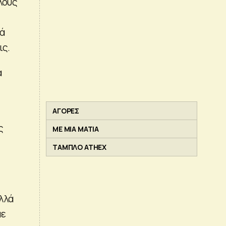
λους
κά
ις.
α
ΑΓΟΡΕΣ
ς
ΜΕ ΜΙΑ ΜΑΤΙΑ
ΤΑΜΠΛΟ ATHEX
λλά
με