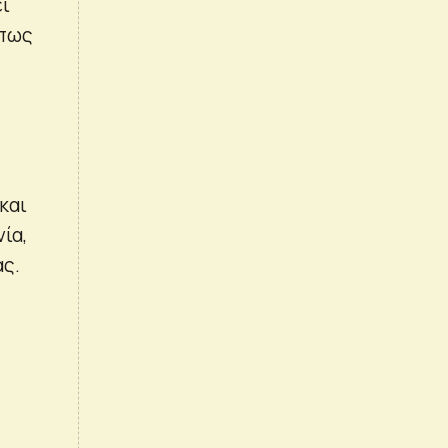
ει
Όπως
και
ία,
ας.