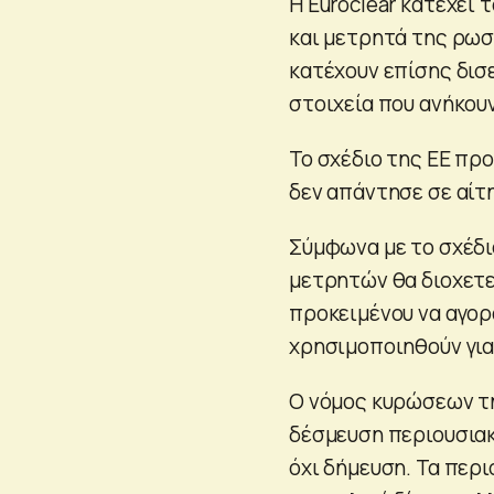
Η Euroclear κατέχει 
και μετρητά της ρωσ
κατέχουν επίσης δισ
στοιχεία που ανήκουν
Το σχέδιο της ΕΕ προ
δεν απάντησε σε αίτη
Σύμφωνα με το σχέδι
μετρητών θα διοχετ
προκειμένου να αγορ
χρησιμοποιηθούν για
Ο νόμος κυρώσεων τη
δέσμευση περιουσιακ
όχι δήμευση. Τα περ