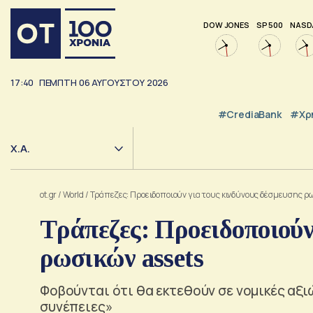
DOW JONES
SP 500
NASD
17:40
ΠΕΜΠΤΗ
06
ΑΥΓΟΥΣΤΟΥ
2026
#CrediaBank
#Χρ
Χ.Α.
ot.gr
/
World
/
Tράπεζες: Προειδοποιούν για τους κινδύνους δέσμευσης ρω
Tράπεζες: Προειδοποιούν
ρωσικών assets
Φοβούνται ότι θα εκτεθούν σε νομικές αξι
συνέπειες»