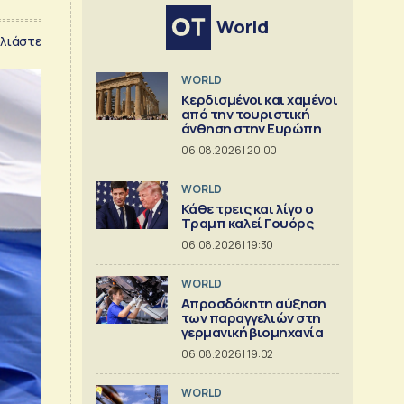
World
λιάστε
WORLD
Κερδισμένοι και χαμένοι
από την τουριστική
άνθηση στην Ευρώπη
06.08.2026 | 20:00
WORLD
Κάθε τρεις και λίγο ο
Τραμπ καλεί Γουόρς
06.08.2026 | 19:30
WORLD
Απροσδόκητη αύξηση
των παραγγελιών στη
γερμανική βιομηχανία
06.08.2026 | 19:02
WORLD