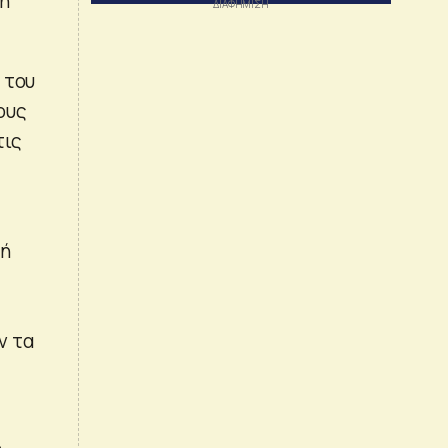
ση
 του
ους
τις
 ή
ν τα