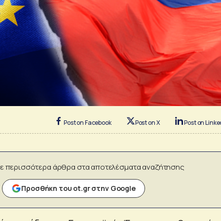
Post on Facebook
Post on X
Post on Linke
ε περισσότερα άρθρα στα αποτελέσματα αναζήτησης
Προσθήκη του ot.gr στην Google