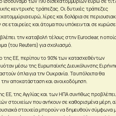
το ισοδύναμο των 190 δισεκατομμυρίων ευρώ σε τίτ
ικής κεντρικής τράπεζας. Οι δυτικές τράπεζες
εκατομμύρια ευρώ, λίρες και δολάρια σε περιουσια
 σε εταιρείες και άτομα που υπόκεινται σε κυρώσε
βλέπει την καταβολή τέλους στην Euroclear, η οποί
μα (του Reuters) για σχολιασμό.
ο της ΕΕ, περίπου το 90% των κατασχεθέντων
ευόταν μέσω της Ευρωπαϊκής Διευκόλυνσης Ειρήνη
αστούν όπλα για την Ουκρανία. Τα υπόλοιπα θα
 την αποκατάσταση και ανοικοδόμηση.
ς ΕΕ, της Αγγλίας και των ΗΠΑ συνήθως προβλέπει
ών στοιχείων που ανήκουν σε καθορισμένα μέρη, α
ιουσιακά στοιχεία μπορούν να δημευθούν σύμφωνα 