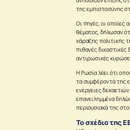
ανησυχούν επίσης ότ
της εμπιστοσύνης στ
Οι πηγές, οι οποίες
θέματος, δήλωσαν ότ
χάραξης πολιτικής τ
πιθανές δικαστικές 
αντιρωσικές κυρώσε
Η Ρωσία λέει ότι οπ
τα συμφέροντά της ε
ενέργειες δεκαετιών
επανειλημμένα δηλώσ
περιουσιακά της στοι
Το σχέδιο της Ε