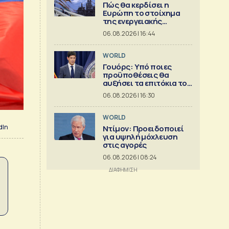
Πώς θα κερδίσει η
Ευρώπη το στοίχημα
της ενεργειακής
ασφάλειας
06.08.2026 | 16:44
WORLD
Γουόρς: Υπό ποιες
προϋποθέσεις θα
αυξήσει τα επιτόκια τον
Σεπτέμβριο
06.08.2026 | 16:30
WORLD
dIn
Ντίμον: Προειδοποιεί
για υψηλή μόχλευση
στις αγορές
06.08.2026 | 08:24