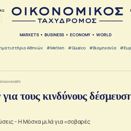
AQ
MARKETS
BUSINESS
ECONOMY
WORLD
ηματιστήριο Αθηνών
#metlen
#Qualco
#Βιομηχανία
#Ευ
σικών assets
 για τους κινδύνους δέσμευσ
ώσεις - Η Μόσχα μιλά για «σοβαρές