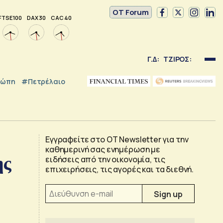
OT Forum
FTSE 100
DAX 30
CAC 40
Γ.Δ:
ΤΖΙΡΟΣ:
ρώπη
#Πετρέλαιο
Εγγραφείτε στο OT Newsletter για την
καθημερινή σας ενημέρωση με
ης
ειδήσεις από την οικονομία, τις
επιχειρήσεις, τις αγορές και τα διεθνή.