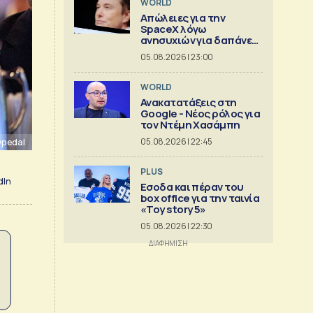
WORLD
Απώλειες για την
SpaceX λόγω
ανησυχιών για δαπάνες
ΑΙ
05.08.2026 | 23:00
WORLD
Ανακατατάξεις στη
Google - Νέος ρόλος για
τον Ντέμη Χασάμπη
Opedal
05.08.2026 | 22:45
PLUS
dIn
Εσοδα και πέραν του
box office για την ταινία
«Toy story 5»
05.08.2026 | 22:30