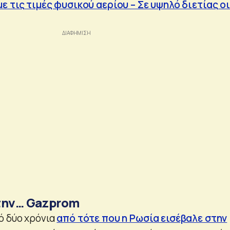
ε τις τιμές φυσικού αερίου – Σε υψηλό διετίας οι
την… Gazprom
ό δύο χρόνια
από τότε που η Ρωσία εισέβαλε στην