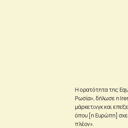
Η ορατότητα της Equ
Ρωσία», δήλωσε η Ir
μάρκετινγκ και επεξε
όπου [η Ευρώπη] σχε
πλέον».