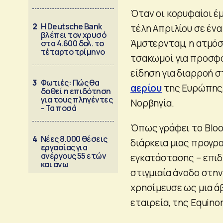
Όταν οι κορυφαίοι έ
2
Η Deutsche Bank
τέλη Απριλίου σε έν
βλέπει τον χρυσό
Άμστερνταμ, η ατμόσ
στα 4.600 δολ. το
τέταρτο τρίμηνο
τσακωμοί για προσφο
είδηση ​​για διαρρο
3
Φωτιές: Πώς θα
αερίου
της Ευρώπης,
δοθεί η επιδότηση
για τους πληγέντες
Νορβηγία.
- Τα ποσά
Όπως γράφει το Bloo
4
Νέες 8.000 θέσεις
διάρκεια μιας προγ
εργασίας για
ανέργους 55 ετών
εγκατάστασης – επιδ
και άνω
στιγμιαία άνοδο στην
χρησίμευσε ως μια ά
εταιρεία, της Equinor