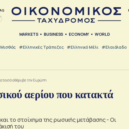
AQ
MARKETS
BUSINESS
ECONOMY
WORLD
Μισθός
#ελληνικές Τράπεζες
#Ελληνικό Μέλι
#Ελαιόλαδο
υ κατακτά αθόρυβα την Ευρώπη
σικού αερίου που κατακτά
και το στοίχημα της ρωσικής μετάβασης - Οι
άκισή του