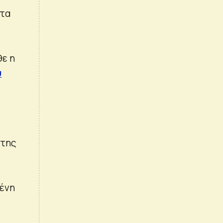
στα
θε η
ύ
 της
μένη