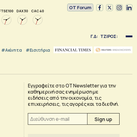
OT Forum
FTSE 100
DAX 30
CAC 40
Γ.Δ:
ΤΖΙΡΟΣ:
#Ακίνητα
#εισιτήρια
Εγγραφείτε στο OT Newsletter για την
καθημερινή σας ενημέρωση με
ειδήσεις από την οικονομία, τις
επιχειρήσεις, τις αγορές και τα διεθνή.