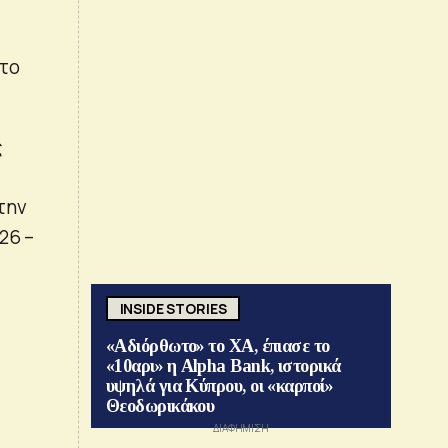
 το
ς
την
26 –
INSIDE STORIES
«Αδιόρθωτο» το ΧΑ, έπιασε το
«10αρι» η Alpha Bank, ιστορικά
υψηλά για Κύπρου, οι «καρποί»
Θεοδωρικάκου