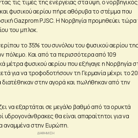
ας τις τιμές της ενέργειας στα ύψη, ο νορβηγικός
 και φυσικού αερίου πήρε αθόρυβα το στέμμα που
σική Gazprom PJSC. Η Νορβηγία προμηθεύει τώρα
ίου του μπλοκ.
ερίπου το 35% του συνόλου του φυσικού αερίου τη
ν πόλεμο. Και από τα περισσότερα από 109
κά μέτρα φυσικού αερίου που εξήγαγε η Νορβηγία σ
ετά για να τροφοδοτήσουν τη Γερμανία μέχρι το 20
α διατέθηκαν στην αγορά και πωλήθηκαν από την
ζει να εξαρτάται σε μεγάλο βαθμό από τα ορυκτά
οί υδρογονάνθρακες θα είναι απαραίτητοι για να
α αναμμένα στην Ευρώπη.