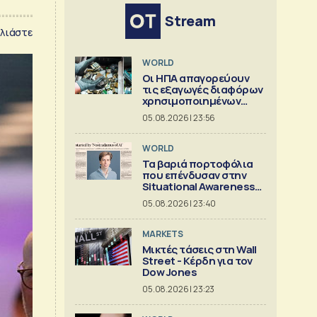
Stream
λιάστε
WORLD
Οι ΗΠΑ απαγορεύουν
τις εξαγωγές διαφόρων
χρησιμοποιημένων
κρίσιμων ορυκτών
05.08.2026 | 23:56
WORLD
Τα βαριά πορτοφόλια
που επένδυσαν στην
Situational Awareness
πριν καταρρεύσει
05.08.2026 | 23:40
MARKETS
Μικτές τάσεις στη Wall
Street - Κέρδη για τον
Dow Jones
05.08.2026 | 23:23