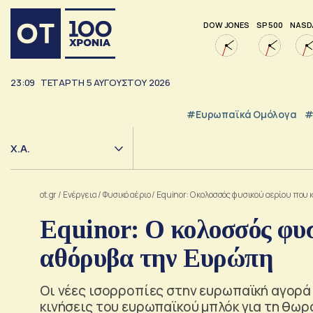
DOW JONES
SP 500
NASD
23:09
ΤΕΤΆΡΤΗ
5
ΑΥΓΟΎΣΤΟΥ
2026
#Ευρωπαϊκά Ομόλογα
#
Χ.Α.
ot.gr
/
Ενέργεια
/
Φυσικό αέριο
/
Equinor: Ο κολοσσός φυσικού αερίου πο
Equinor: Ο κολοσσός φυ
αθόρυβα την Ευρώπη
Οι νέες ισορροπίες στην ευρωπαϊκή αγορά 
κινήσεις του ευρωπαϊκού μπλόκ για τη θωρ