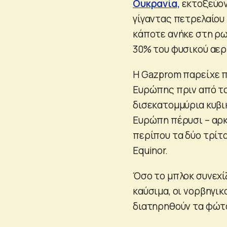
Ουκρανία,
εκτοξεύοντ
γίγαντας πετρελαίου
κάποτε ανήκε στη ρω
30% του φυσικού αερ
Η Gazprom παρείχε π
Ευρώπης πριν από το
δισεκατομμύρια κυβι
Ευρώπη πέρυσι – αρκ
περίπου τα δύο τρίτ
Equinor.
Όσο το μπλοκ συνεχί
καύσιμα, οι νορβηγικ
διατηρηθούν τα φώτ