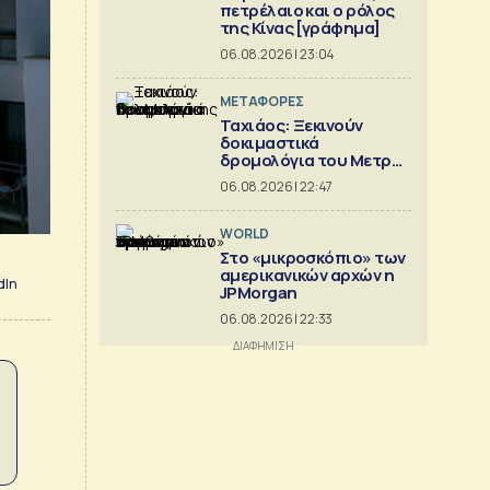
πετρέλαιο και ο ρόλος
της Κίνας [γράφημα]
06.08.2026 | 23:04
ΜΕΤΑΦΟΡΕΣ
Ταχιάος: Ξεκινούν
δοκιμαστικά
δρομολόγια του Μετρό
Θεσσαλονίκης προς
06.08.2026 | 22:47
Καλαμαριά
WORLD
Στο «μικροσκόπιο» των
αμερικανικών αρχών η
dIn
JPMorgan
06.08.2026 | 22:33