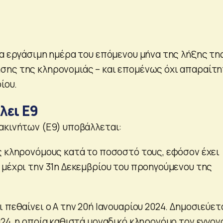
ία εργάσιμη ημέρα του επόμενου μήνα της λήξης τη
ης της κληρονομιάς – και επομένως όχι απαραίτ
ίου.
λει Ε9
ακινήτων (Ε9) υποβάλλεται:
ς κληρονόμους κατά το ποσοστό τους, εφόσον έχει
 μέχρι την 31η Δεκεμβρίου του προηγούμενου της
 πεθαίνει ο Α την 20ή Ιανουαρίου 2024. Δημοσιεύετ
24, η οποία καθιστά μοναδικό κληρονόμο τον εγγον