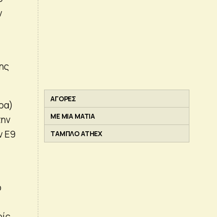
ν
ης
ΑΓΟΡΕΣ
ρα)
ΜΕ ΜΙΑ ΜΑΤΙΑ
την
ν Ε9
ΤΑΜΠΛΟ ATHEX
ό
ρίς