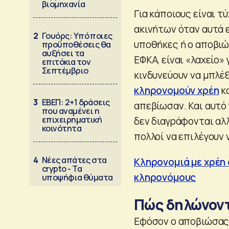
βιομηχανία
Για κάποιους είναι τ
ακινήτων όταν αυτά ε
2
Γουόρς: Υπό ποιες
υποθήκες ή ο αποβιώ
προϋποθέσεις θα
αυξήσει τα
ΕΦΚΑ, είναι «λαχείο»
επιτόκια τον
Σεπτέμβριο
κινδυνεύουν να μπλέξ
κληρονομούν χρέη
κα
3
ΕΒΕΠ: 2+1 δράσεις
απεβίωσαν. Και αυτό 
που αναμένει η
επιχειρηματική
δεν διαγράφονται αλ
κοινότητα
πολλοί να επιλέγουν
4
Νέες απάτες στα
Κληρονομιά με χρέη 
crypto - Τα
κληρονόμους
υποψήφια θύματα
Πώς δηλώνον
Εφόσον ο αποβιώσας 