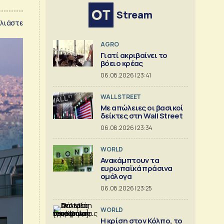
Stream
λιάστε
AGRO
Γιατί ακριβαίνει το
βόειο κρέας
06.08.2026 | 23:41
WALL STREET
Με απώλειες οι βασικοί
δείκτες στη Wall Street
06.08.2026 | 23:34
WORLD
Ανακάμπτουν τα
ευρωπαϊκά πράσινα
ομόλογα
06.08.2026 | 23:25
WORLD
Η κρίση στoν Κόλπο, το