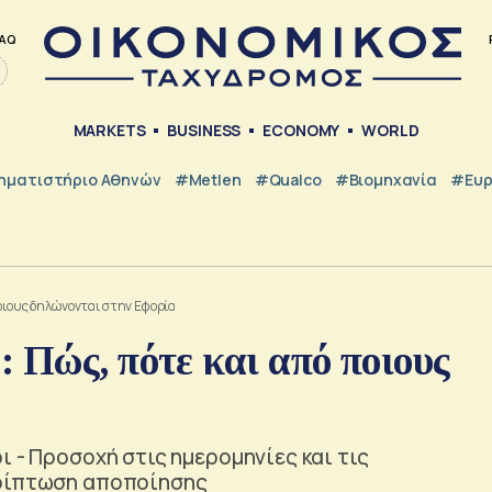
AQ
MARKETS
BUSINESS
ECONOMY
WORLD
ηματιστήριο Αθηνών
#metlen
#Qualco
#Βιομηχανία
#Ευ
οιους δηλώνονται στην Εφορία
 Πώς, πότε και από ποιους
ι - Προσοχή στις ημερομηνίες και τις
ερίπτωση αποποίησης