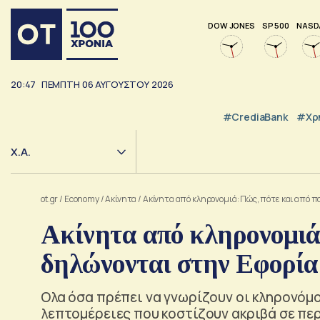
DOW JONES
SP 500
NASD
20:47
ΠΕΜΠΤΗ
06
ΑΥΓΟΥΣΤΟΥ
2026
#CrediaBank
#Χρ
Χ.Α.
ot.gr
/
Economy
/
Ακίνητα
/
Ακίνητα από κληρονομιά: Πώς, πότε και από π
Ακίνητα από κληρονομιά:
δηλώνονται στην Εφορία
Ολα όσα πρέπει να γνωρίζουν οι κληρονόμο
λεπτομέρειες που κοστίζουν ακριβά σε π