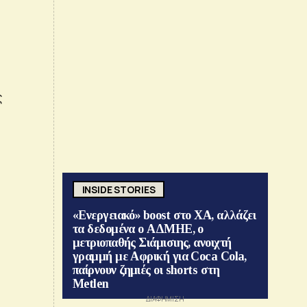
ς
INSIDE STORIES
«Ενεργειακό» boost στο ΧΑ, αλλάζει
τα δεδομένα ο ΑΔΜΗΕ, ο
μετριοπαθής Σιάμισιης, ανοιχτή
γραμμή με Αφρική για Coca Cola,
παίρνουν ζημιές οι shorts στη
Metlen