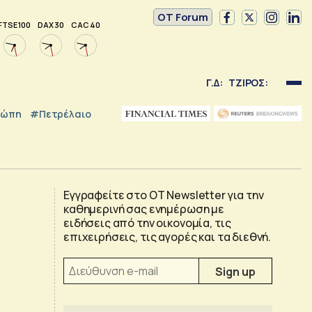
OT Forum
FTSE 100
DAX 30
CAC 40
Γ.Δ:
ΤΖΙΡΟΣ:
ρώπη
#Πετρέλαιο
Εγγραφείτε στο OT Newsletter για την
καθημερινή σας ενημέρωση με
ειδήσεις από την οικονομία, τις
επιχειρήσεις, τις αγορές και τα διεθνή.