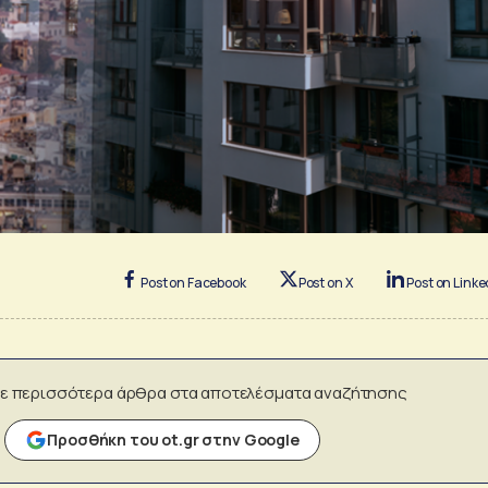
Post on Facebook
Post on X
Post on Linke
ε περισσότερα άρθρα στα αποτελέσματα αναζήτησης
Προσθήκη του ot.gr στην Google