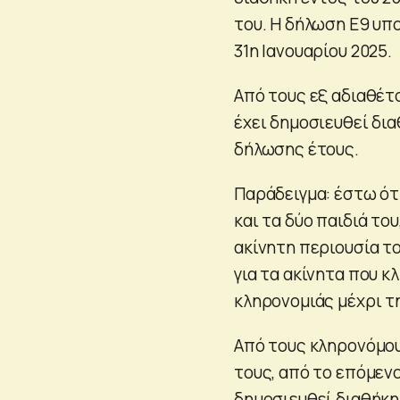
του. Η δήλωση Ε9 υπο
31η Ιανουαρίου 2025.
Από τους εξ αδιαθέτ
έχει δημοσιευθεί δι
δήλωσης έτους.
Παράδειγμα: έστω ότι
και τα δύο παιδιά το
ακίνητη περιουσία το
για τα ακίνητα που 
κληρονομιάς μέχρι τη
Από τους κληρονόμο
τους, από το επόμεν
δημοσιευθεί διαθήκη