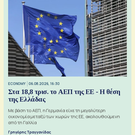
ECONOMY
06.08.2026, 16:30
Στα 18,8 τρισ. το ΑΕΠ της ΕΕ - Η θέση
της Ελλάδας
Με βάση το ΑΕΠ, η Γερμανία είχε τη μεγαλύτερη
οικονομία μεταξύ των χωρών της ΕΕ, ακολουθούμενη
από τη Γαλλία
Γρηγόρης Τραγγανίδας