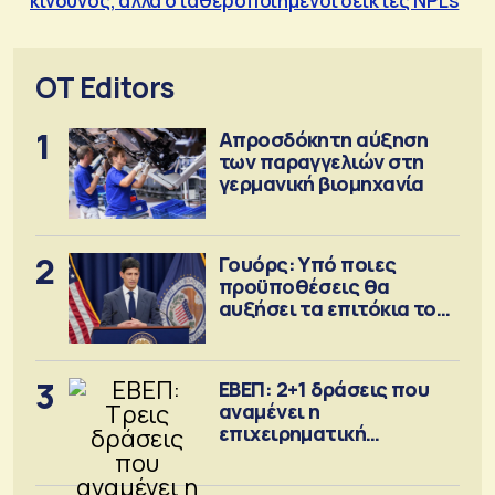
κίνδυνος, αλλά σταθεροποιημένοι δείκτες NPLs
OT Editors
1
Απροσδόκητη αύξηση
των παραγγελιών στη
γερμανική βιομηχανία
2
Γουόρς: Υπό ποιες
προϋποθέσεις θα
αυξήσει τα επιτόκια τον
Σεπτέμβριο
3
ΕΒΕΠ: 2+1 δράσεις που
αναμένει η
επιχειρηματική
κοινότητα