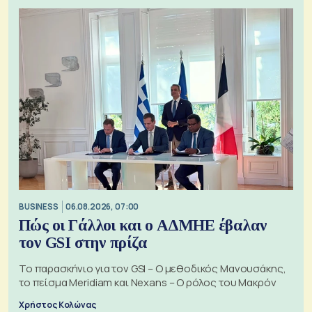
BUSINESS
06.08.2026, 07:00
Πώς οι Γάλλοι και ο ΑΔΜΗΕ έβαλαν
τον GSI στην πρίζα
Το παρασκήνιο για τον GSI – Ο μεθοδικός Μανουσάκης,
το πείσμα Meridiam και Nexans – Ο ρόλος του Μακρόν
Χρήστος Κολώνας