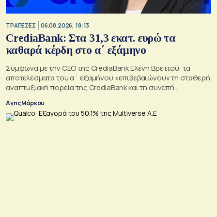
ΤΡΑΠΕΖΕΣ
06.08.2026, 18:13
CrediaBank: Στα 31,3 εκατ. ευρώ τα
καθαρά κέρδη στο α΄ εξάμηνο
Σύμφωνα με την CEO της CrediaBank Ελένη Βρεττού, τα
αποτελέσματα του α΄ εξαμήνου «επιβεβαιώνουν τη σταθερή
αναπτυξιακή πορεία της CrediaBank και τη συνεπή
υλοποίηση της στρατηγικής μας»
Αγης Μάρκου