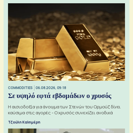
COMMODITIES
06.08.2026, 09:18
Σε υψηλό εφτά εβδομάδων ο χρυσός
Η αισιοδοξία για άνοιγμα των Στενών του Ορμούζ δίνει
καύσιμα στις αγορές - Ο χρυσός συνεχίζει ανοδικά
Τζούλη Καλημέρη