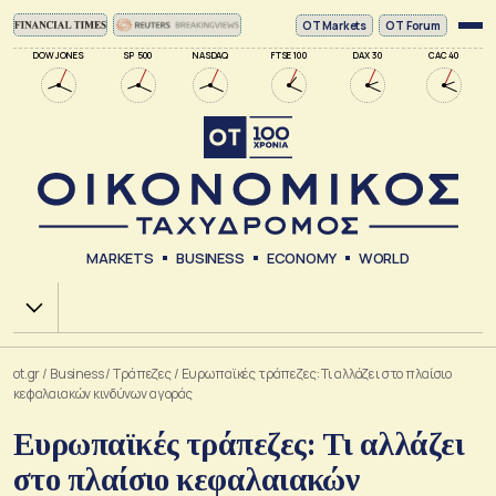
ΟΤ Markets
OT Forum
DOW JONES
SP 500
NASDAQ
FTSE 100
DAX 30
CAC 40
MARKETS
BUSINESS
ECONOMY
WORLD
Χ.Α.
ot.gr
/
Business
/
Τράπεζες
/
Ευρωπαϊκές τράπεζες: Τι αλλάζει στο πλαίσιο
κεφαλαιακών κινδύνων αγοράς
Ευρωπαϊκές τράπεζες: Τι αλλάζει
στο πλαίσιο κεφαλαιακών