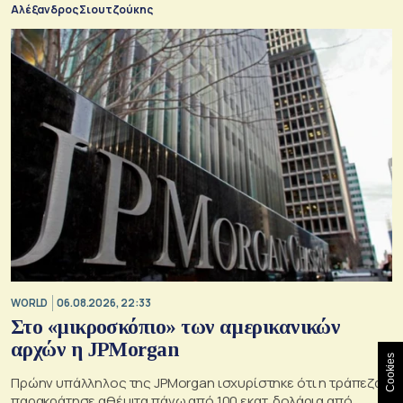
Αλέξανδρος Σιουτζούκης
WORLD
06.08.2026, 22:33
Στο «μικροσκόπιο» των αμερικανικών
αρχών η JPMorgan
Cookies
Πρώην υπάλληλος της JPMorgan ισχυρίστηκε ότι η τράπεζα
παρακράτησε αθέμιτα πάνω από 100 εκατ. δολάρια από