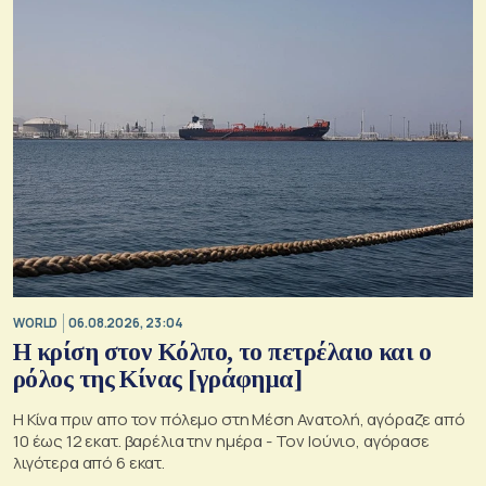
WORLD
06.08.2026, 23:04
Η κρίση στoν Κόλπο, το πετρέλαιο και ο
ρόλος της Κίνας [γράφημα]
Η Κίνα πριν απο τον πόλεμο στη Μέση Ανατολή, αγόραζε από
10 έως 12 εκατ. βαρέλια την ημέρα - Τον Ιούνιο, αγόρασε
λιγότερα από 6 εκατ.