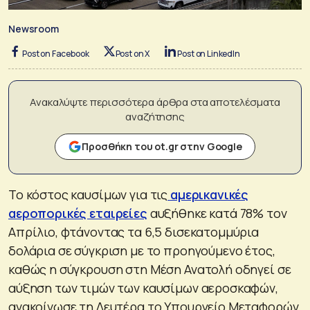
Newsroom
Post on Facebook
Post on X
Post on LinkedIn
Ανακαλύψτε περισσότερα άρθρα στα αποτελέσματα
αναζήτησης
Προσθήκη του ot.gr στην Google
Το κόστος καυσίμων για τις
αμερικανικές
αεροπορικές εταιρείες
αυξήθηκε κατά 78% τον
Απρίλιο, φτάνοντας τα 6,5 δισεκατομμύρια
δολάρια σε σύγκριση με το προηγούμενο έτος,
καθώς η σύγκρουση στη Μέση Ανατολή οδηγεί σε
αύξηση των τιμών των καυσίμων αεροσκαφών,
ανακοίνωσε τη Δευτέρα το Υπουργείο Μεταφορών