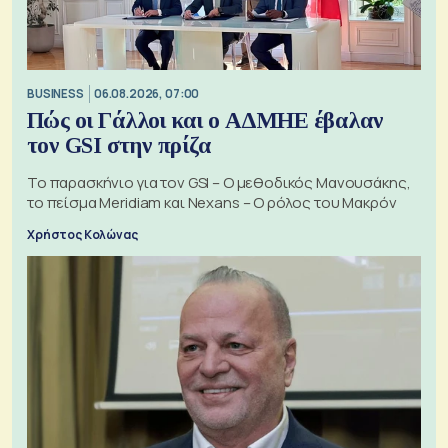
BUSINESS
06.08.2026, 07:00
Πώς οι Γάλλοι και ο ΑΔΜΗΕ έβαλαν
τον GSI στην πρίζα
Το παρασκήνιο για τον GSI – Ο μεθοδικός Μανουσάκης,
το πείσμα Meridiam και Nexans – Ο ρόλος του Μακρόν
Χρήστος Κολώνας