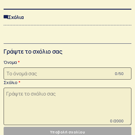
Σχόλια
Γράψτε το σχόλιο σας
Όνομα
0 /50
Σχόλιο
0 /2000
Υποβολή σχολίου