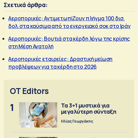
Σχετικά άρθρα:
Αεροπορικές: Αντιμετωπίζουν πλήγμα 100 δισ.
δολ. στα καύσιμα από το ενεργειακό σοκ στο Ιράν
Αεροπορικές: Βουτιά στα κέρδη λόγω της κρίσης
στη Μέση Ανατολή
Αεροπορικές εταιρείες: Δραστική μείωση
προβλέψεων για τα κέρδη στο 2026
OT Editors
1
Τα 3+1 μυστικά για
μεγαλύτερη σύνταξη
Ηλίας Γεωργάκης