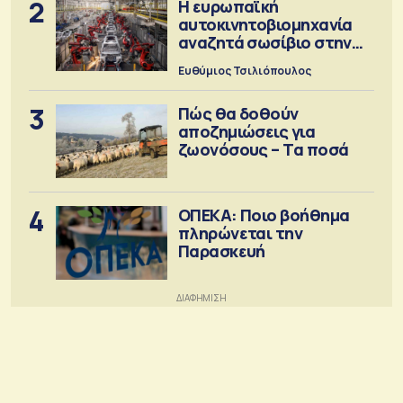
2
Η ευρωπαϊκή
αυτοκινητοβιομηχανία
αναζητά σωσίβιο στην
Κίνα
Ευθύμιος Τσιλιόπουλος
3
Πώς θα δοθούν
αποζημιώσεις για
ζωονόσους – Τα ποσά
4
ΟΠΕΚΑ: Ποιο βοήθημα
πληρώνεται την
Παρασκευή