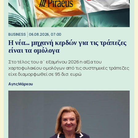
BUSINESS
06.08.2026, 07:00
Η νέα... μηχανή κερδών για τις τράπεζες
είναι τα ομόλογα
Στο τέλος του α΄ εξαμήνου 2026 η αξία του
χαρτοφυλακίου ομολόγων από τις συστημικές τράπεζες
είχε διαμορφωθεί σε 95 δισ. ευρώ
Αγης Μάρκου