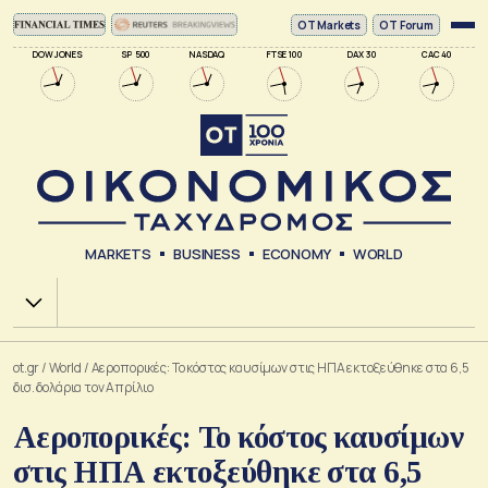
ΟΤ Markets
OT Forum
DOW JONES
SP 500
NASDAQ
FTSE 100
DAX 30
CAC 40
MARKETS
BUSINESS
ECONOMY
WORLD
Χ.Α.
ot.gr
/
World
/
Aεροπορικές: Το κόστος καυσίμων στις ΗΠΑ εκτοξεύθηκε στα 6,5
δισ. δολάρια τον Απρίλιο
Aεροπορικές: Το κόστος καυσίμων
στις ΗΠΑ εκτοξεύθηκε στα 6,5