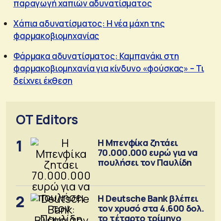
παραγωγή χαπιών αδυνατίσματος
Χάπια αδυνατίσματος: Η νέα μάχη της
φαρμακοβιομηχανίας
Φάρμακα αδυνατίσματος: Καμπανάκι στη
φαρμακοβιομηχανία για κίνδυνο «φούσκας» – Τι
δείχνει έκθεση
OT Editors
1
Η Μπενφίκα ζητάει
70.000.000 ευρώ για να
πουλήσει τον Παυλίδη
2
Η Deutsche Bank βλέπει
τον χρυσό στα 4.600 δολ.
το τέταρτο τρίμηνο