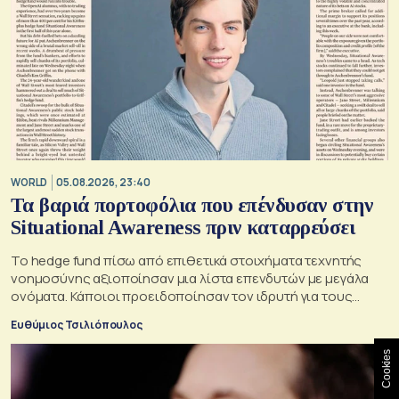
WORLD
05.08.2026, 23:40
Τα βαριά πορτοφόλια που επένδυσαν στην
Situational Awareness πριν καταρρεύσει
Το hedge fund πίσω από επιθετικά στοιχήματα τεχνητής
νοημοσύνης αξιοποίησαν μια λίστα επενδυτών με μεγάλα
ονόματα. Κάποιοι προειδοποίησαν τον ιδρυτή για τους
κινδύνους του μεγάλου δανεισμού
Ευθύμιος Τσιλιόπουλος
Cookies