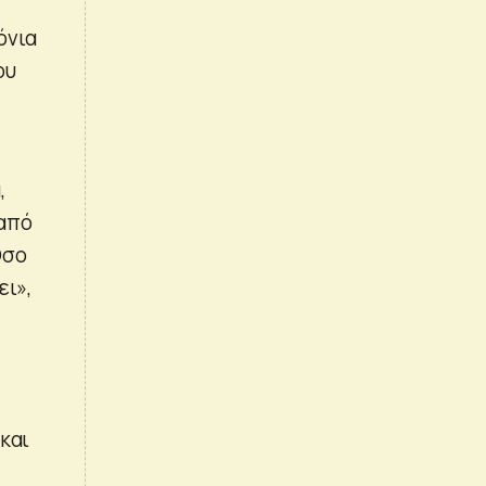
όνια
ου
,
 από
Όσο
ει»,
και