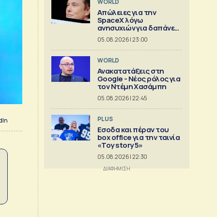
WORLD
Απώλειες για την
SpaceX λόγω
ανησυχιών για δαπάνες
ΑΙ
05.08.2026 | 23:00
WORLD
Ανακατατάξεις στη
Google - Νέος ρόλος για
τον Ντέμη Χασάμπη
05.08.2026 | 22:45
PLUS
dIn
Εσοδα και πέραν του
box office για την ταινία
«Toy story 5»
05.08.2026 | 22:30