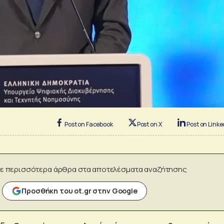
Post on Facebook
Post on X
Post on Linke
ε περισσότερα άρθρα στα αποτελέσματα αναζήτησης
Προσθήκη του ot.gr στην Google