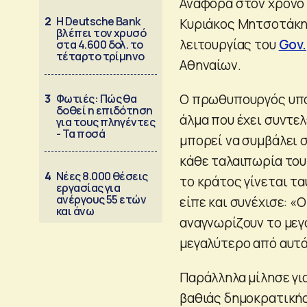
Αναφορά στον χρόνο
2
Η Deutsche Bank
Κυριάκος Μητσοτάκης
βλέπει τον χρυσό
λειτουργίας του
Gov.
στα 4.600 δολ. το
τέταρτο τρίμηνο
Αθηναίων.
Ο πρωθυπουργός υποσ
3
Φωτιές: Πώς θα
δοθεί η επιδότηση
άλμα που έχει συντελ
για τους πληγέντες
- Τα ποσά
μπορεί να συμβάλει 
κάθε ταλαιπωρία του
4
Νέες 8.000 θέσεις
το κράτος γίνεται τα
εργασίας για
ανέργους 55 ετών
είπε και συνέχισε: «
και άνω
αναγνωρίζουν το μεγά
μεγαλύτερο από αυτά
Παράλληλα μίλησε γι
βαθιάς δημοκρατικής