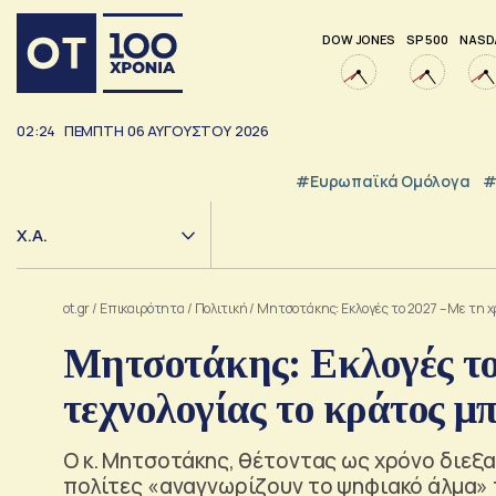
DOW JONES
SP 500
NASD
02:24
ΠΕΜΠΤΗ
06
ΑΥΓΟΥΣΤΟΥ
2026
#Ευρωπαϊκά Ομόλογα
#
Χ.Α.
ot.gr
/
Επικαιρότητα
/
Πολιτική
/
Μητσοτάκης: Εκλογές το 2027 – Με τη χ
Μητσοτάκης: Εκλογές το
τεχνολογίας το κράτος μπ
Ο κ. Μητσοτάκης, θέτοντας ως χρόνο διεξα
πολίτες «αναγνωρίζουν το ψηφιακό άλμα» π