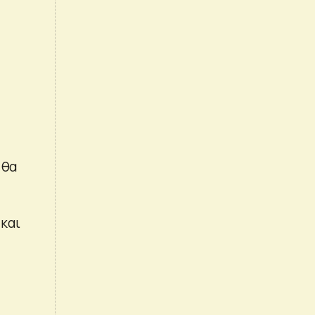
 θα
 και