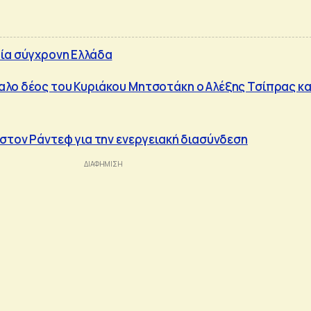
ία σύγχρονη Ελλάδα
λο δέος του Κυριάκου Μητσοτάκη ο Αλέξης Τσίπρας κα
 στον Ράντεφ για την ενεργειακή διασύνδεση