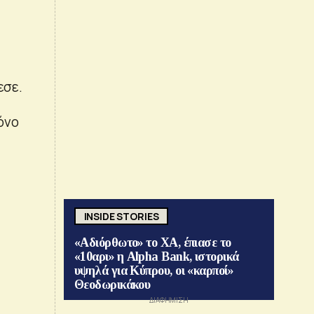
εσε.
όνο
INSIDE STORIES
«Αδιόρθωτο» το ΧΑ, έπιασε το
«10αρι» η Alpha Bank, ιστορικά
υψηλά για Κύπρου, οι «καρποί»
Θεοδωρικάκου