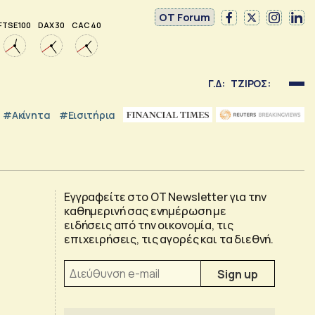
OT Forum
FTSE 100
DAX 30
CAC 40
Γ.Δ:
ΤΖΙΡΟΣ:
#Ακίνητα
#εισιτήρια
Εγγραφείτε στο OT Newsletter για την
καθημερινή σας ενημέρωση με
ειδήσεις από την οικονομία, τις
επιχειρήσεις, τις αγορές και τα διεθνή.