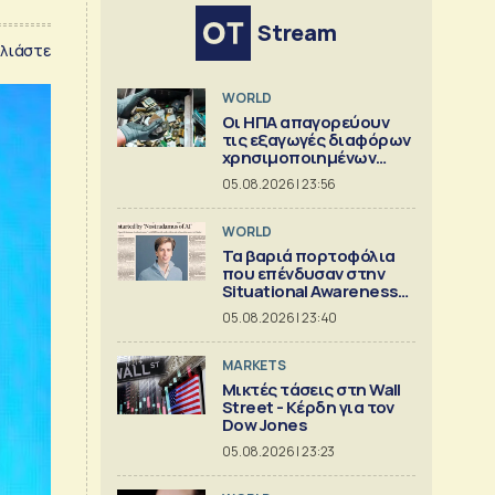
Stream
λιάστε
WORLD
Οι ΗΠΑ απαγορεύουν
τις εξαγωγές διαφόρων
χρησιμοποιημένων
κρίσιμων ορυκτών
05.08.2026 | 23:56
WORLD
Τα βαριά πορτοφόλια
που επένδυσαν στην
Situational Awareness
πριν καταρρεύσει
05.08.2026 | 23:40
MARKETS
Μικτές τάσεις στη Wall
Street - Κέρδη για τον
Dow Jones
05.08.2026 | 23:23