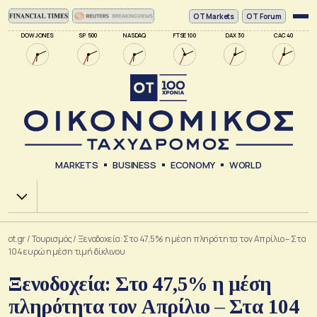
ΟΤ Markets
OT Forum
DOW JONES
SP 500
NASDAQ
FTSE 100
DAX 30
CAC 40
MARKETS
BUSINESS
ECONOMY
WORLD
Χ.Α.
ot.gr
/
Τουρισμός
/
Ξενοδοχεία: Στο 47,5% η μέση πληρότητα τον Απρίλιο – Στα
104 ευρώ η μέση τιμή δίκλινου
Ξενοδοχεία: Στο 47,5% η μέση
πληρότητα τον Απρίλιο – Στα 104