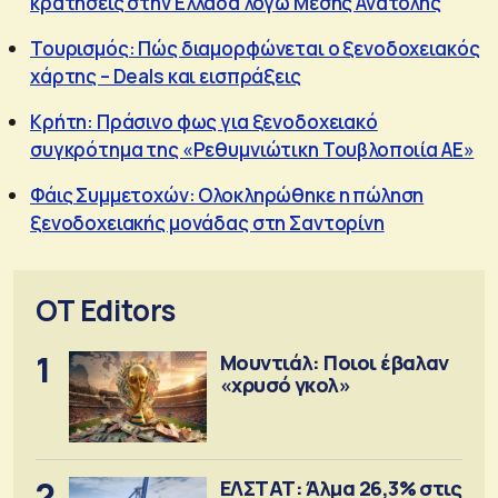
κρατήσεις στην Ελλάδα λόγω Μέσης Ανατολής
Τουρισμός: Πώς διαμορφώνεται ο ξενοδοχειακός
χάρτης – Deals και εισπράξεις
Κρήτη: Πράσινο φως για ξενοδοχειακό
συγκρότημα της «Ρεθυμνιώτικη Τουβλοποιία ΑΕ»
Φάις Συμμετοχών: Ολοκληρώθηκε η πώληση
ξενοδοχειακής μονάδας στη Σαντορίνη
OT Editors
1
Μουντιάλ: Ποιοι έβαλαν
«χρυσό γκολ»
2
ΕΛΣΤΑΤ: Άλμα 26,3% στις