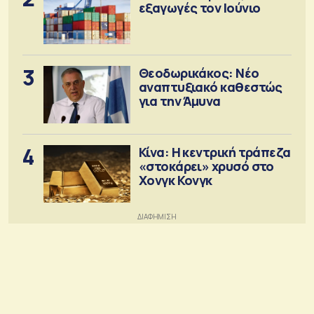
εξαγωγές τον Ιούνιο
3
Θεοδωρικάκος: Νέο
αναπτυξιακό καθεστώς
για την Άμυνα
4
Κίνα: Η κεντρική τράπεζα
«στοκάρει» χρυσό στο
Χονγκ Κονγκ