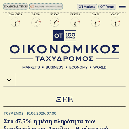
ΟΤ Markets
OT Forum
DOW JONES
SP 500
NASDAQ
FTSE 100
DAX 30
CAC 40
MARKETS
BUSINESS
ECONOMY
WORLD
Χ.Α.
ΞΕΕ
ΤΟΥΡΙΣΜΟΣ
10.06.2026, 07:00
Στο 47,5% η μέση πληρότητα των
ξενοδοχείων τον Απρίλιο – Η μέση τιμή