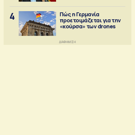
4
Πώς η Γερμανία
προετοιμάζεται για την
«κούρσα» των drones