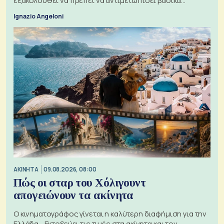
εξακολουθεί να πρέπει να αντιμετωπίσει βασικά
ζητήματα, όπως οι σχέσεις με το Ηνωμένο Βασίλειο
Ignazio Angeloni
ΑΚΙΝΗΤΑ
09.08.2026, 08:00
Πώς οι σταρ του Χόλιγουντ
απογειώνουν τα ακίνητα
Ο κινηματογράφος γίνεται η καλύτερη διαφήμιση για την
Ελλάδα - Εκτοξεύει τις τιμές στα ακίνητα και τον