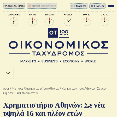
ΟΤ Markets
OT Forum
DOW JONES
SP 500
NASDAQ
FTSE 100
DAX 30
CAC 40
MARKETS
BUSINESS
ECONOMY
WORLD
Χ.Α.
ot.gr
/
Markets
/
Xρηματιστήριο Αθηνών
/
Χρηματιστήριο Αθηνών: Σε νέα
υψηλά 16 και πλέον ετών
Χρηματιστήριο Αθηνών: Σε νέα
υψηλά 16 και πλέον ετών