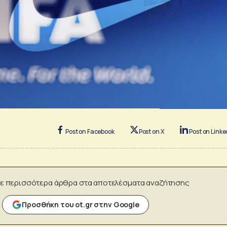
Post on Facebook
Post on X
Post on Linke
ε περισσότερα άρθρα στα αποτελέσματα αναζήτησης
Προσθήκη του ot.gr στην Google