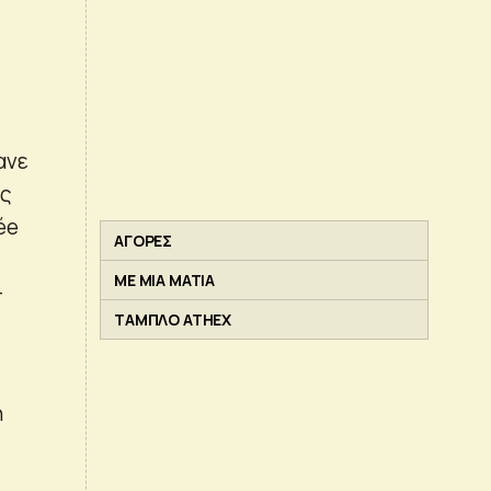
ανε
ης
ée
ΑΓΟΡΕΣ
ΜΕ ΜΙΑ ΜΑΤΙΑ
–
ΤΑΜΠΛΟ ATHEX
η