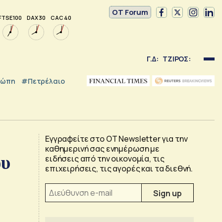
OT Forum
FTSE 100
DAX 30
CAC 40
Γ.Δ:
ΤΖΙΡΟΣ:
ρώπη
#Πετρέλαιο
Εγγραφείτε στο OT Newsletter για την
καθημερινή σας ενημέρωση με
ου
ειδήσεις από την οικονομία, τις
επιχειρήσεις, τις αγορές και τα διεθνή.