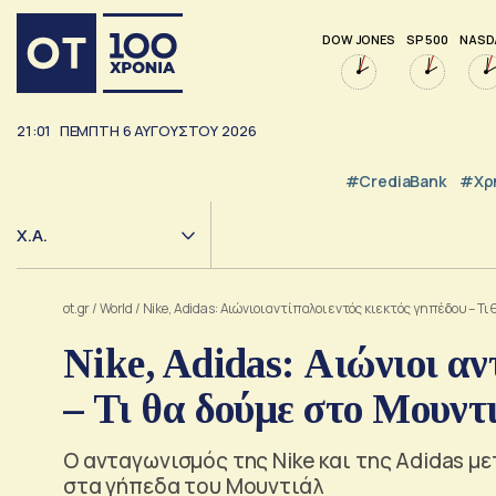
DOW JONES
SP 500
NASD
21:01
ΠΈΜΠΤΗ
6
ΑΥΓΟΎΣΤΟΥ
2026
#CrediaBank
#Χρ
Χ.Α.
ot.gr
/
World
/
Nike, Adidas: Αιώνιοι αντίπαλοι εντός κι εκτός γηπέδου – Τ
Nike, Adidas: Αιώνιοι αν
– Τι θα δούμε στο Μουντ
Ο ανταγωνισμός της Nike και της Adidas 
στα γήπεδα του Μουντιάλ