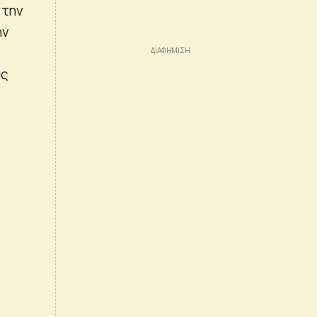
 την
ην
υς