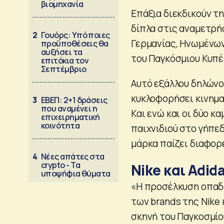
βιομηχανία
Επάξια διεκδικούν τη
δίπλα στις αναμετρήσ
2
Γουόρς: Υπό ποιες
Γερμανίας, Ηνωμένων
προϋποθέσεις θα
αυξήσει τα
του Παγκόσμιου Κυπέ
επιτόκια τον
Σεπτέμβριο
Αυτό εξάλλου δηλώνο
κυκλοφορήσει κινημα
3
ΕΒΕΠ: 2+1 δράσεις
που αναμένει η
Και ενώ και οι δύο κα
επιχειρηματική
κοινότητα
παιχνιδιού στο γήπε
μάρκα παίζει διαφορ
4
Νέες απάτες στα
crypto - Τα
Nike και Adid
υποψήφια θύματα
«Η προσέλκυση οπαδώ
των brands της Nike 
σκηνή του Παγκοσμίου 