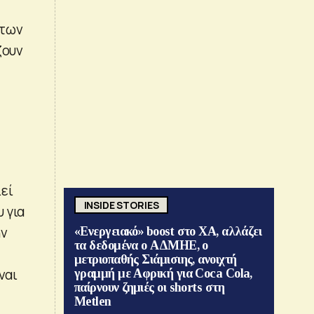
 των
ζουν
εί
INSIDE STORIES
 για
ην
«Ενεργειακό» boost στο ΧΑ, αλλάζει
τα δεδομένα ο ΑΔΜΗΕ, ο
μετριοπαθής Σιάμισιης, ανοιχτή
ναι
γραμμή με Αφρική για Coca Cola,
παίρνουν ζημιές οι shorts στη
Metlen