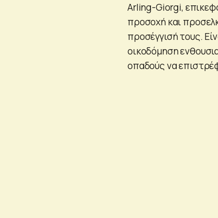
Arling-Giorgi, επικε
προσοχή και προσελκ
προσέγγισή τους. Εί
οικοδόμηση ενθουσια
οπαδούς να επιστρέ