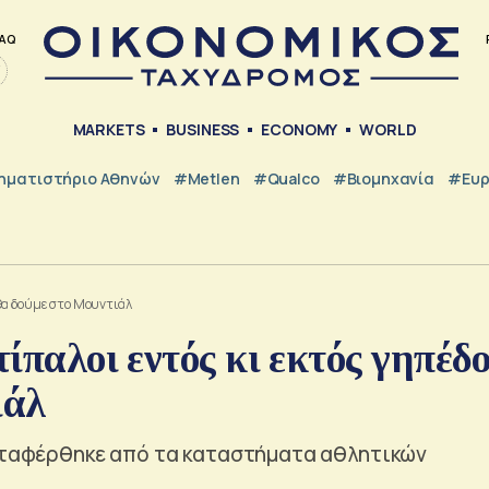
AQ
MARKETS
BUSINESS
ECONOMY
WORLD
ηματιστήριο Αθηνών
#metlen
#Qualco
#Βιομηχανία
#Ευ
ι θα δούμε στο Μουντιάλ
τίπαλοι εντός κι εκτός γηπέδ
ιάλ
μεταφέρθηκε από τα καταστήματα αθλητικών