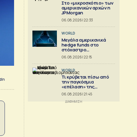
Στο «μικροσκόπιο» των
αμερικανικών αρχών η
JPMorgan
06.08.2026 | 22:33
WORLD
Μεγάλα αμερικανικά
hedge funds στο
στόχαστρο
κυβερνοεπιθέσεων
06.08.2026 | 22:15
WORLD
Τι κρύβεται πίσω από
dIn
την παγκόσμια
«επέλαση» της
κινεζικής
06.08.2026 | 21:45
αυτοκινητοβιομηχανίας