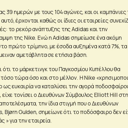
ας 39 ημερών με τους 104 αγώνες, και οι καμπάνιες
υτό, έρχονται καθώς οι ίδιες οι εταιρείες συνεχί
ές: το ρεκόρ ανάπτυξης της Adidas και την
μψη της Nike. Ενώ η Adidas σημείωσε ένα ακόμη
το πρώτο τρίμηνο, με έσοδα αυξημένα κατά 7%, τα
μειναν αμετάβλητα σε ετήσια βάση.
ι ότι το μάρκετινγκ του Παγκοσμίου Κυπέλλου θα
τόσο τώρα όσο και στο μέλλον. Η Nike «χρησιμοποι
ο ως ευκαιρία να καταλύσει την αγορά ποδοσφαίρου
είχε τονίσει ο Διευθύνων Σύμβουλος Elliott Hill στ
αποτελέσματα, την ίδια στιγμή που ο Διευθύνων
, Bjørn Gulden, σημείωνε ότι το ποδόσφαιρο δεν εί
ς » για την εταιρεία.