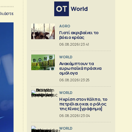
World
λιάστε
AGRO
Γιατί ακριβαίνει το
βόειο κρέας
06.08.2026 | 23:41
WORLD
Ανακάμπτουν τα
ευρωπαϊκά πράσινα
ομόλογα
06.08.2026 | 23:25
WORLD
Η κρίση στoν Κόλπο, το
πετρέλαιο και ο ρόλος
της Κίνας [γράφημα]
06.08.2026 | 23:04
WORLD