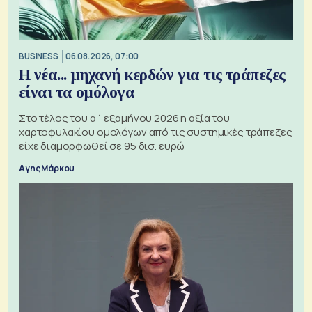
BUSINESS
06.08.2026, 07:00
Η νέα... μηχανή κερδών για τις τράπεζες
είναι τα ομόλογα
Στο τέλος του α΄ εξαμήνου 2026 η αξία του
χαρτοφυλακίου ομολόγων από τις συστημικές τράπεζες
είχε διαμορφωθεί σε 95 δισ. ευρώ
Αγης Μάρκου