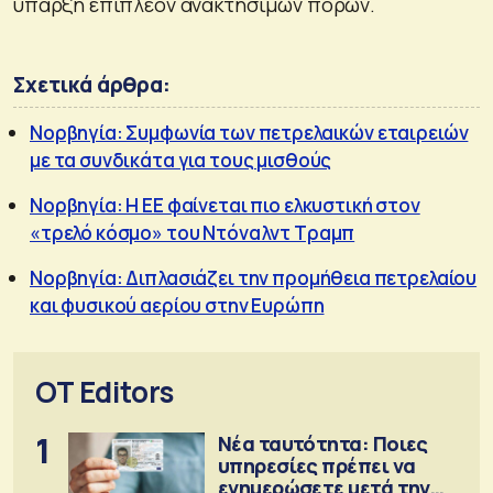
ύπαρξη επιπλέον ανακτήσιμων πόρων.
Σχετικά άρθρα:
Νορβηγία: Συμφωνία των πετρελαικών εταιρειών
με τα συνδικάτα για τους μισθούς
Νορβηγία: Η ΕΕ φαίνεται πιο ελκυστική στον
«τρελό κόσμο» του Ντόναλντ Τραμπ
Νορβηγία: Διπλασιάζει την προμήθεια πετρελαίου
και φυσικού αερίου στην Ευρώπη
OT Editors
1
Νέα ταυτότητα: Ποιες
υπηρεσίες πρέπει να
ενημερώσετε μετά την