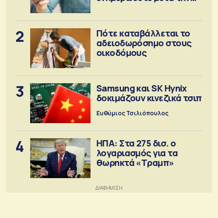
έκδοση
2
Πότε καταβάλλεται το
αδειοδωρόσημο στους
οικοδόμους
3
Samsung και SK Hynix
δοκιμάζουν κινεζικά τσιπ
Ευθύμιος Τσιλιόπουλος
4
ΗΠΑ: Στα 275 δισ. ο
λογαριασμός για τα
θωρηκτά «Τραμπ»