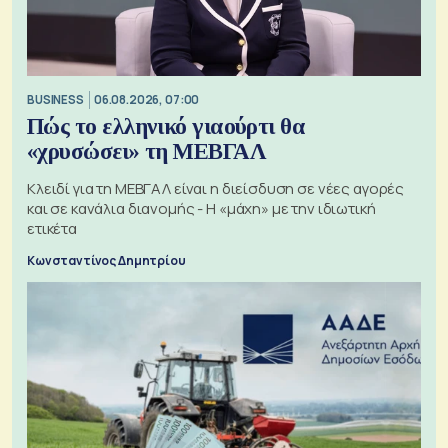
BUSINESS
06.08.2026, 07:00
Πώς το ελληνικό γιαούρτι θα
«χρυσώσει» τη ΜΕΒΓΑΛ
Κλειδί για τη ΜΕΒΓΑΛ είναι η διείσδυση σε νέες αγορές
και σε κανάλια διανομής - Η «μάχη» με την ιδιωτική
ετικέτα
Κωνσταντίνος Δημητρίου