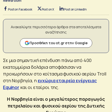
Newsroom
Post on Facebook
Post on X
Post on LinkedIn
Ανακαλύψτε περισσότερα άρθρα στα αποτελέσματα
αναζήτησης
Προσθήκη του ot.gr στην Google
Σε μια σημαντική επένδυση πάνω από 400
εκατομμύρια δολάρια αποφάσισαν να
προχωρήσουν στο κοίτασμα φυσικού αερίου Troll
στη Νορβηγία, η
εγχώρια εταιρεία ενέργειας
Equinor
και οι εταίροι της.
Η Νορβηγία είναι ο μεγαλύτερος παραγωγός
πετρελαίου και φυσικού αερίου της Δυτικής