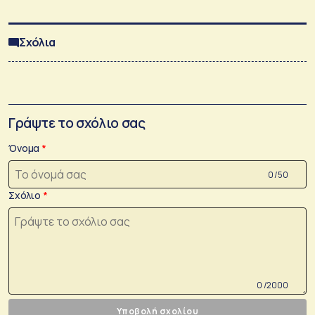
Σχόλια
Γράψτε το σχόλιο σας
Όνομα
0 /50
Σχόλιο
0 /2000
Υποβολή σχολίου