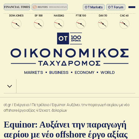
ΟΤ Markets
OT Forum
DOW JONES
SP 500
NASDAQ
FTSE 100
DAX 30
CAC 40
MARKETS
BUSINESS
ECONOMY
WORLD
Χ.Α.
ot.gr
/
Ενέργεια
/
Πετρέλαιο
/
Equinor: Aυξάνει την παραγωγή αερίου με νέο
offshore έργο αξίας 412 εκατ. δολαρίων
Equinor: Aυξάνει την παραγωγή
αερίου με νέο offshore έργο αξίας