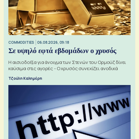
COMMODITIES
06.08.2026, 09:18
Σε υψηλό εφτά εβδομάδων ο χρυσός
Η αισιοδοξία για άνοιγμα των Στενών του Ορμούζ δίνει
καύσιμα στις αγορές - Ο χρυσός συνεχίζει ανοδικά
Τζούλη Καλημέρη