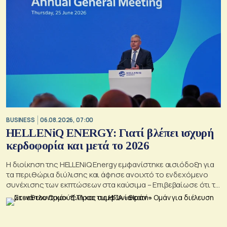
BUSINESS
06.08.2026, 07:00
HELLENiQ ENERGY: Γιατί βλέπει ισχυρή
κερδοφορία και μετά το 2026
Η διοίκηση της HELLENiQ Energy εμφανίστηκε αισιόδοξη για
τα περιθώρια διύλισης και άφησε ανοιχτό το ενδεχόμενο
συνέχισης των εκπτώσεων στα καύσιμα – Επιβεβαίωσε ότι το
γεωτρύπανο θα μπει το 2027 στο Βόρειο Ιόνιο