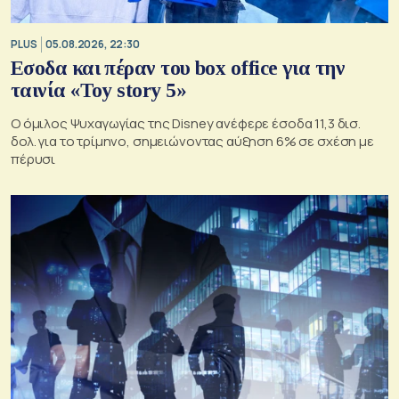
PLUS
05.08.2026, 22:30
Εσοδα και πέραν του box office για την
ταινία «Toy story 5»
Ο όμιλος Ψυχαγωγίας της Disney ανέφερε έσοδα 11,3 δισ.
δολ. για το τρίμηνο, σημειώνοντας αύξηση 6% σε σχέση με
πέρυσι