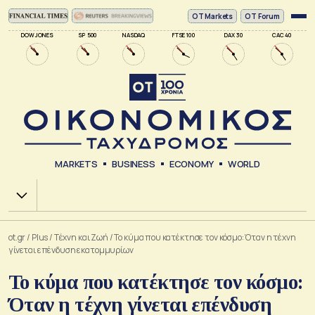
ΟΤ Markets
OT Forum
DOW JONES
SP 500
NASDAQ
FTSE 100
DAX 30
CAC 40
MARKETS
BUSINESS
ECONOMY
WORLD
Χ.Α.
ot.gr
/
Plus
/
Tέχνη και Ζωή
/
Το κύμα που κατέκτησε τον κόσμο: Όταν η τέχνη
γίνεται επένδυση εκατομμυρίων
Το κύμα που κατέκτησε τον κόσμο:
Όταν η τέχνη γίνεται επένδυση