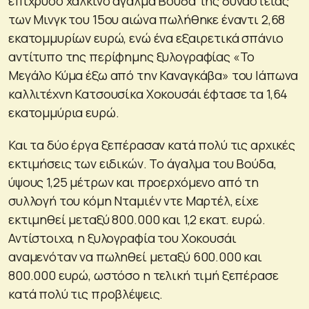
επίχρυσο χάλκινο άγαλμα Βούδα της δυναστείας
των Μινγκ του 15ου αιώνα πωλήθηκε έναντι 2,68
εκατομμυρίων ευρώ, ενώ ένα εξαιρετικά σπάνιο
αντίτυπο της περίφημης ξυλογραφίας «Το
Μεγάλο Κύμα έξω από την Καναγκάβα» του Ιάπωνα
καλλιτέχνη Κατσουσίκα Χοκουσάι έφτασε τα 1,64
εκατομμύρια ευρώ.
Και τα δύο έργα ξεπέρασαν κατά πολύ τις αρχικές
εκτιμήσεις των ειδικών. Το άγαλμα του Βούδα,
ύψους 1,25 μέτρων και προερχόμενο από τη
συλλογή του κόμη Νταμιέν ντε Μαρτέλ, είχε
εκτιμηθεί μεταξύ 800.000 και 1,2 εκατ. ευρώ.
Αντίστοιχα, η ξυλογραφία του Χοκουσάι
αναμενόταν να πωληθεί μεταξύ 600.000 και
800.000 ευρώ, ωστόσο η τελική τιμή ξεπέρασε
κατά πολύ τις προβλέψεις.