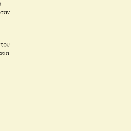
η
ησαν
 του
χεία