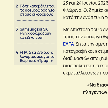
23 και 24 Ιουνίου 20
2
Πότε καταβάλλεται
Φλώρινα. Οι ζημιές 
το αδειοδωρόσημο
στους οικοδόμους
κατά την ανάπτυξη το
Με επιστολή του ο α
3
Samsung και SK
Hynix δοκιμάζουν
προς τον υπουργό Αγ
κινεζικά τσιπ
ΕΛΓΑ
, ζητά την άμεσ
καταγραφή και εκτίμ
4
ΗΠΑ: Στα 275 δισ. ο
λογαριασμός για τα
διαδικασιών αποζημ
θωρηκτά «Τραμπ»
διασφαλιστεί η στήρ
εκμεταλλεύσεων που
«Να διασ
πληγέντων