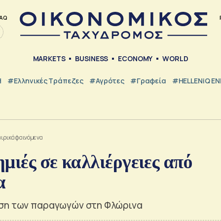
AQ
MARKETS
BUSINESS
ECONOMY
WORLD
Η
#ελληνικές Τράπεζες
#Αγρότες
#Γραφεία
#HELLENiQ E
αιρικά φαινόμενα
μιές σε καλλιέργειες από
α
ωση των παραγωγών στη Φλώρινα