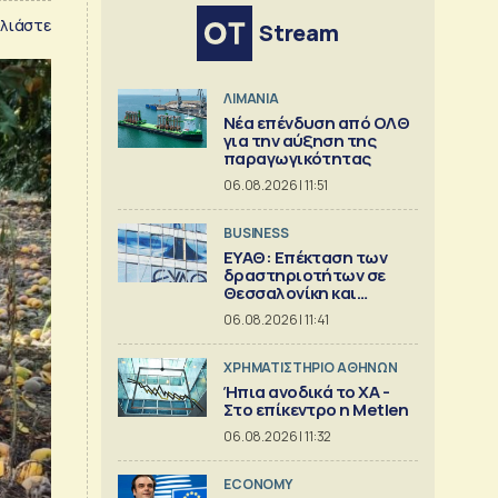
λιάστε
Stream
ΛΙΜΑΝΙΑ
Νέα επένδυση από ΟΛΘ
για την αύξηση της
παραγωγικότητας
06.08.2026 | 11:51
BUSINESS
ΕΥΑΘ: Επέκταση των
δραστηριοτήτων σε
Θεσσαλονίκη και
Χαλκιδική
06.08.2026 | 11:41
XΡΗΜΑΤΙΣΤΗΡΙΟ ΑΘΗΝΩΝ
Ήπια ανοδικά το ΧΑ -
Στο επίκεντρο η Metlen
06.08.2026 | 11:32
ECONOMY