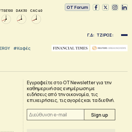
OT Forum
FTSE 100
DAX 30
CAC 40
Γ.Δ:
ΤΖΙΡΟΣ:
NERGY
#καφές
Εγγραφείτε στο OT Newsletter για την
καθημερινή σας ενημέρωση με
ειδήσεις από την οικονομία, τις
επιχειρήσεις, τις αγορές και τα διεθνή.