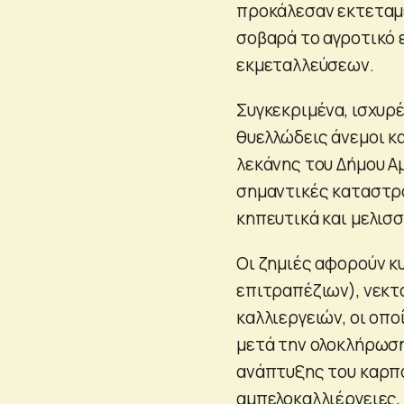
προκάλεσαν εκτεταμ
σοβαρά το αγροτικό 
εκμεταλλεύσεων.
Συγκεκριμένα, ισχυρ
θυελλώδεις άνεμοι κ
λεκάνης του Δήμου Α
σημαντικές καταστρο
κηπευτικά και μελισ
Οι ζημιές αφορούν κ
επιτραπέζιων), νεκτ
καλλιεργειών, οι οπο
μετά την ολοκλήρωση
ανάπτυξης του καρπο
αμπελοκαλλιέργειες,