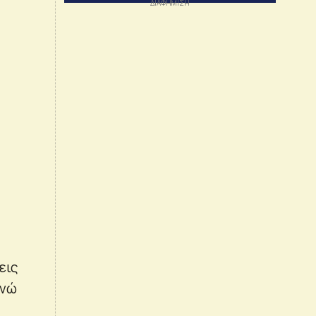
εις
ενώ