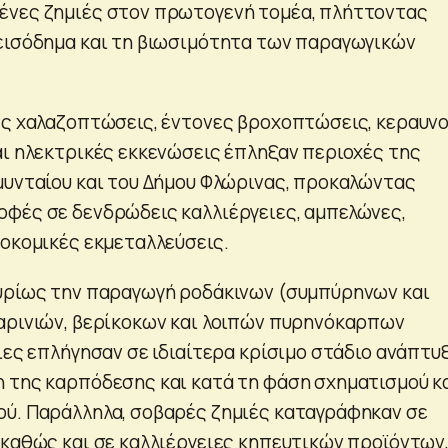
ένες ζημιές στον πρωτογενή τομέα, πλήττοντας
εισόδημα και τη βιωσιμότητα των παραγωγικών
ές χαλαζοπτώσεις, έντονες βροχοπτώσεις, κεραυνο
αι ηλεκτρικές εκκενώσεις έπληξαν περιοχές της
μυνταίου και του Δήμου Φλώρινας, προκαλώντας
φές σε δενδρώδεις καλλιέργειες, αμπελώνες,
σοκομικές εκμεταλλεύσεις.
υρίως την παραγωγή ροδάκινων (συμπύρηνων και
αρινιών, βερίκοκων και λοιπών πυρηνόκαρπων
ίες επλήγησαν σε ιδιαίτερα κρίσιμο στάδιο ανάπτυ
 της καρπόδεσης και κατά τη φάση σχηματισμού κ
ύ. Παράλληλα, σοβαρές ζημιές καταγράφηκαν σε
 καθώς και σε καλλιέργειες κηπευτικών προϊόντων