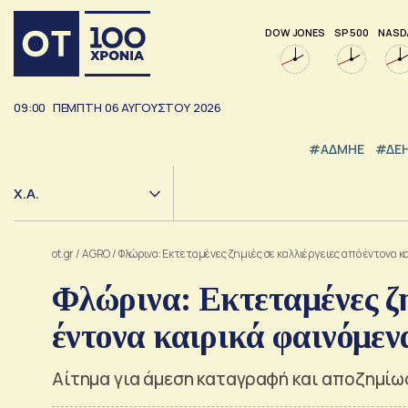
DOW JONES
SP 500
NASD
09:00
ΠΕΜΠΤΗ
06
ΑΥΓΟΥΣΤΟΥ
2026
#ΑΔΜΗΕ
#ΔΕ
Χ.Α.
ot.gr
/
AGRO
/
Φλώρινα: Εκτεταμένες ζημιές σε καλλιέργειες από έντονα κ
Φλώρινα: Εκτεταμένες ζη
έντονα καιρικά φαινόμεν
Αίτημα για άμεση καταγραφή και αποζημί