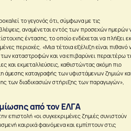
ροκαλεί το γεγονός ότι, σύμφωνα με τις
βλέψεις, αναμένεται εντός των προσεχών ημερών 
ίστοιχης έντασης, το οποίο ενδέχεται να πλήξει ε
μένες περιοχές. «Μια τέτοια εξέλιξη είναι πιθανό 
ς των καταστροφών και να επιβαρύνει περαιτέρω τ
ιες και εκμεταλλεύσεις, καθιστώντας ακόμη πιο
κη άμεσης καταγραφής των υφιστάμενων ζημιών κα
σης των διαδικασιών στήριξης των παραγωγών»,
μίωσης από τον ΕΛΓΑ
ν επιστολή «οι συγκεκριμένες ζημιές συνιστούν
υσμενή καιρικά φαινόμενα και εμπίπτουν στις