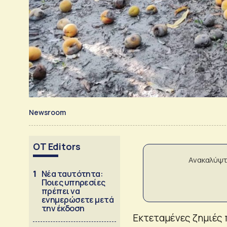
Newsroom
OT Editors
Ανακαλύψτ
1
Νέα ταυτότητα:
Ποιες υπηρεσίες
πρέπει να
ενημερώσετε μετά
την έκδοση
Εκτεταμένες ζημιές 