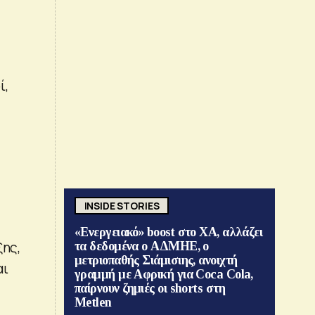
ί,
INSIDE STORIES
«Ενεργειακό» boost στο ΧΑ, αλλάζει
ξης,
τα δεδομένα ο ΑΔΜΗΕ, ο
μετριοπαθής Σιάμισιης, ανοιχτή
αι
γραμμή με Αφρική για Coca Cola,
παίρνουν ζημιές οι shorts στη
Metlen
,