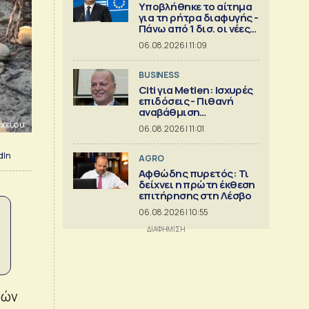
Υποβλήθηκε το αίτημα
για τη ρήτρα διαφυγής -
Πάνω από 1 δισ. οι νέες
επενδύσεις
06.08.2026 | 11:09
BUSINESS
Citi για Metlen: Ισχυρές
επιδόσεις - Πιθανή
αναβάθμιση
προβλέψεων
χείου
06.08.2026 | 11:01
dIn
AGRO
Αφθώδης πυρετός: Τι
δείχνει η πρώτη έκθεση
επιτήρησης στη Λέσβο
06.08.2026 | 10:55
ρών