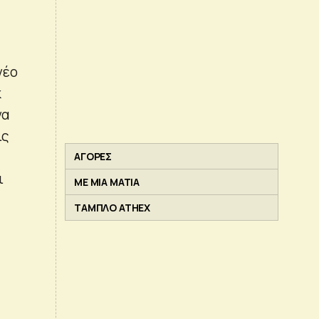
νέο
κ
να
ις
ΑΓΟΡΕΣ
ι
ΜΕ ΜΙΑ ΜΑΤΙΑ
ΤΑΜΠΛΟ ATHEX