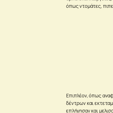
όπως ντομάτες, πιπερ
Επιπλέον, όπως αναφ
δέντρων και εκτεταμ
επλήγησαν και μελισ