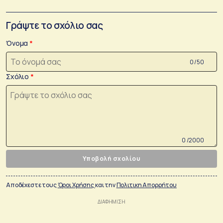
Γράψτε το σχόλιο σας
Όνομα
0 /50
Σχόλιο
0 /2000
Υποβολή σχολίου
Αποδέχεστε τους
Όροι Χρήσης
και την
Πολιτικη Απορρήτου