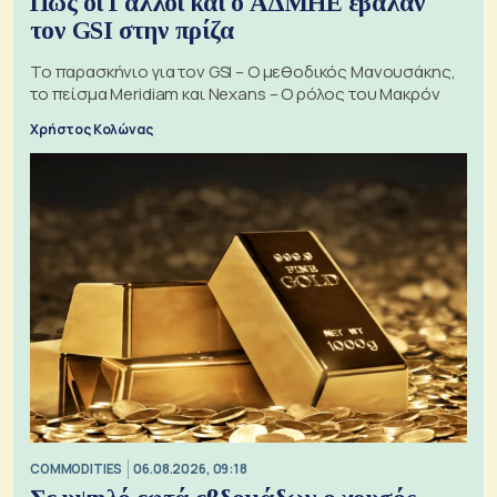
Πώς οι Γάλλοι και ο ΑΔΜΗΕ έβαλαν
τον GSI στην πρίζα
Το παρασκήνιο για τον GSI – Ο μεθοδικός Μανουσάκης,
το πείσμα Meridiam και Nexans – Ο ρόλος του Μακρόν
Χρήστος Κολώνας
COMMODITIES
06.08.2026, 09:18