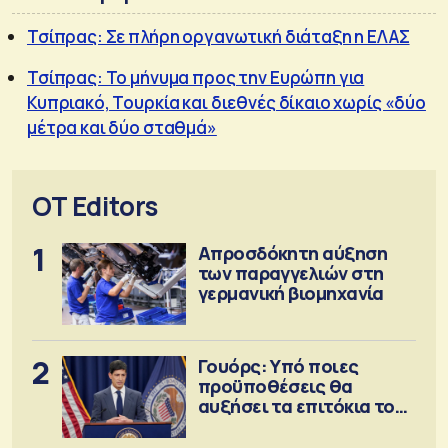
Τσίπρας: Σε πλήρη οργανωτική διάταξη η ΕΛΑΣ
Τσίπρας: Το μήνυμα προς την Ευρώπη για
Κυπριακό, Τουρκία και διεθνές δίκαιο χωρίς «δύο
μέτρα και δύο σταθμά»
OT Editors
1
Απροσδόκητη αύξηση
των παραγγελιών στη
γερμανική βιομηχανία
2
Γουόρς: Υπό ποιες
προϋποθέσεις θα
αυξήσει τα επιτόκια τον
Σεπτέμβριο