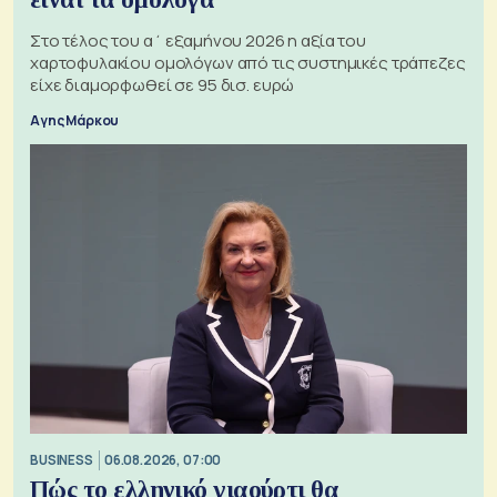
Στο τέλος του α΄ εξαμήνου 2026 η αξία του
χαρτοφυλακίου ομολόγων από τις συστημικές τράπεζες
είχε διαμορφωθεί σε 95 δισ. ευρώ
Αγης Μάρκου
BUSINESS
06.08.2026, 07:00
Πώς το ελληνικό γιαούρτι θα