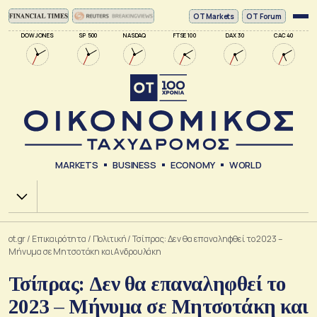
ΟΤ Markets
OT Forum
DOW JONES
SP 500
NASDAQ
FTSE 100
DAX 30
CAC 40
MARKETS
BUSINESS
ECONOMY
WORLD
Χ.Α.
ot.gr
/
Επικαιρότητα
/
Πολιτική
/
Τσίπρας: Δεν θα επαναληφθεί το 2023 –
Mήνυμα σε Μητσοτάκη και Ανδρουλάκη
Τσίπρας: Δεν θα επαναληφθεί το
2023 – Mήνυμα σε Μητσοτάκη και