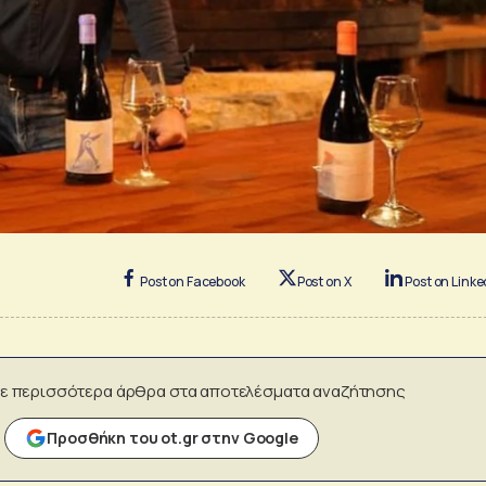
Post on Facebook
Post on X
Post on Linke
ε περισσότερα άρθρα στα αποτελέσματα αναζήτησης
Προσθήκη του ot.gr στην Google