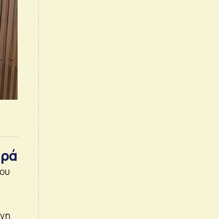
ι
ορά
του
ονη