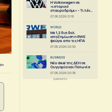
Η Volkswagen σε
«ιστορικό
σταυροδρόμι» - Τι λένε
οι οικογένειες που την
07.08.2026 | 21:10
ελέγχουν
WORLD
Με 1,2 δισ.δολ.
αποζημίωση η RWE
φεύγει απο τις ΗΠΑ
07.08.2026 | 20:50
BUSINESS
Νέο deal της ΔΕΗ σε
dIn
Ουγγαρία και Πολωνία
07.08.2026 | 20:36