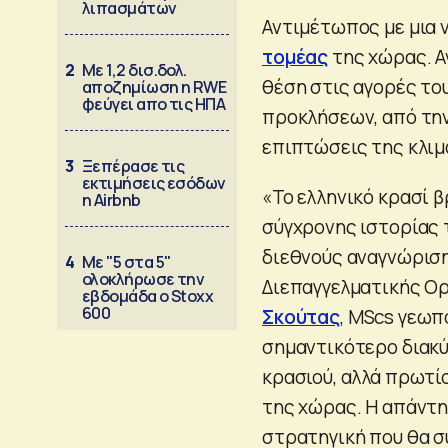
λιπασμάτων
Αντιμέτωπος με μια 
τομέας
της χώρας. Α
2
Με 1,2 δισ.δολ.
θέση στις αγορές του
αποζημίωση η RWE
φεύγει απο τις ΗΠΑ
προκλήσεων, από την
επιπτώσεις της κλιμα
3
Ξεπέρασε τις
εκτιμήσεις εσόδων
«Το ελληνικό κρασί 
η Airbnb
σύγχρονης ιστορίας 
διεθνούς αναγνώριση
4
Με "5 στα 5"
ολοκλήρωσε την
Διεπαγγελματικής Ορ
εβδομάδα ο Stoxx
600
Σκούτας
, MScs γεωπ
σημαντικότερο διακύ
κρασιού, αλλά πρωτί
της χώρας. Η απάντη
στρατηγική που θα συ