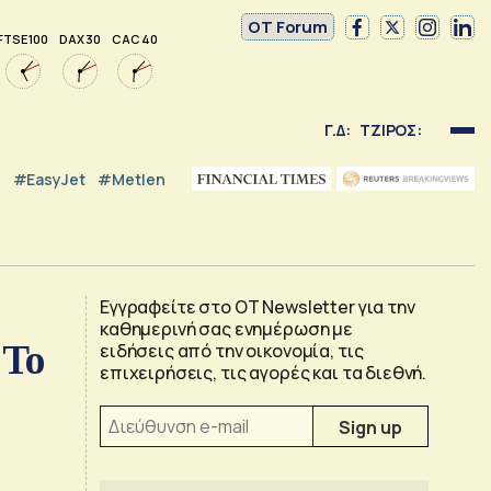
OT Forum
FTSE 100
DAX 30
CAC 40
Γ.Δ:
ΤΖΙΡΟΣ:
#EasyJet
#Metlen
Εγγραφείτε στο OT Newsletter για την
καθημερινή σας ενημέρωση με
 Το
ειδήσεις από την οικονομία, τις
επιχειρήσεις, τις αγορές και τα διεθνή.