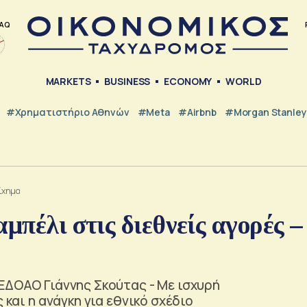
AQ
MARKETS
BUSINESS
ECONOMY
WORLD
#Χρηματιστήριο Αθηνών
#Meta
#Airbnb
#Morgan Stanley
οίχημα
μπέλι στις διεθνείς αγορές –
ΕΔΟΑΟ Γιάννης Σκούτας - Με ισχυρή
 και η ανάγκη για εθνικό σχέδιο