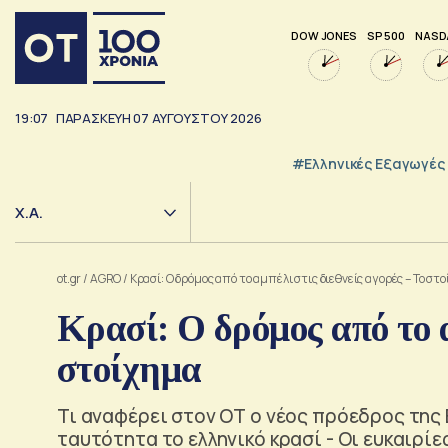
DOW JONES
SP 500
NASD
19:07
ΠΑΡΑΣΚΕΥΗ
07
ΑΥΓΟΥΣΤΟΥ
2026
#Ελληνικές Εξαγωγές
Χ.Α.
ot.gr
/
AGRO
/
Κρασί: Ο δρόμος από το αμπέλι στις διεθνείς αγορές – Το στ
Κρασί: Ο δρόμος από το α
στοίχημα
Τι αναφέρει στον ΟΤ ο νέος πρόεδρος της 
ταυτότητα το ελληνικό κρασί - Οι ευκαιρίες