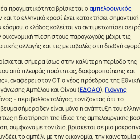
νέα πραγματικότητα βρίσκεται ο
αμπελοοινικός
ν και το ελληνικό κρασί έχει κατακτήσει σημαντική
 κόσμου, ο κλάδος καλείται να αντιμετωπίσει σειρ
 οικονομική πίεση στους παραγωγούς μέχρι τις
τικής αλλαγής και τις μεταβολές στη διεθνή αγορά
βρίσκεται σήμερα ίσως στην καλύτερη περίοδο της
του από πλευράς ποιότητας, διαφοροποίησης και
ς», αναφέρει στον ΟΤ ο νέος πρόεδρος της Εθνικ
γάνωσης Αμπέλου και Οίνου (
ΕΔΟΑΟ
),
Γιάννης
όνος – περιβαλλοντολόγος, τονίζοντας ότι το
βευμα σήμερα δεν είναι μόνο η ανάπτυξη του ελλην
στως η διατήρηση της ίδιας της αμπελουργικής βά
ση, σύμφωνα με τον ίδιο, βρίσκεται σε μια μακρόπν
νδέει το αμπέλι με την οικονομία, την καινοτομία 