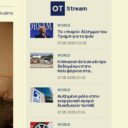
Stream
λιάστε
WORLD
Το «πικρό» δίλημμα του
Τραμπ για το Ιράν
07.08.2026 | 22:00
WORLD
Η Amazon έχτισε κέντρο
δεδομένων στην
Καλιφόρνια στα
«μουλωχτά»
07.08.2026 | 21:45
WORLD
Αυξημένο ρόλο στην
ενεργειακή αγορά
διεκδικούν τα ΗΑΕ
07.08.2026 | 21:24
WORLD