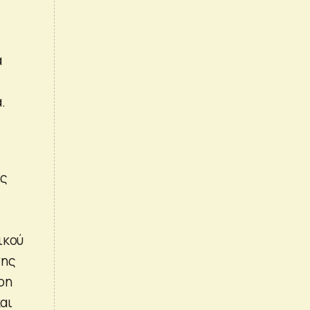
ά
.
ής
ικού
σης
οη
και