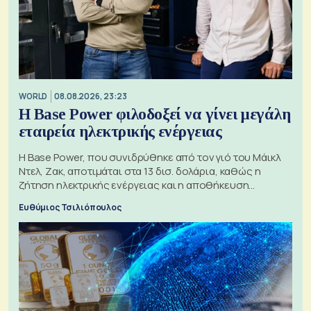
WORLD
08.08.2026, 23:23
Η Base Power φιλοδοξεί να γίνει μεγάλη
εταιρεία ηλεκτρικής ενέργειας
Η Base Power, που συνιδρύθηκε από τον γιό του Μάικλ
Ντελ, Ζακ, αποτιμάται στα 13 δισ. δολάρια, καθώς η
ζήτηση ηλεκτρικής ενέργειας και η αποθήκευση
μπαταριών αυξάνονται
Ευθύμιος Τσιλιόπουλος