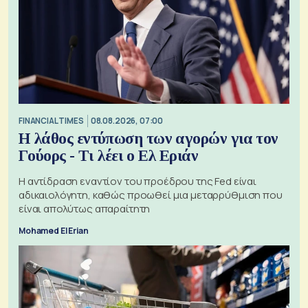
FINANCIAL TIMES
08.08.2026, 07:00
Η λάθος εντύπωση των αγορών για τον
Γούορς - Τι λέει ο Ελ Εριάν
Η αντίδραση εναντίον του προέδρου της Fed είναι
αδικαιολόγητη, καθώς προωθεί μια μεταρρύθμιση που
είναι απολύτως απαραίτητη
Mohamed El Erian