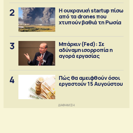
2
Η ουκρανική startup πίσω
από τα drones που
χτυπούν βαθιά τη Ρωσία
3
Μπάρκιν (Fed): Σε
αδύναμη ισορροπία η
αγορά εργασίας
4
Πώς θα αμειφθούν όσοι
εργαστούν 15 Αυγούστου