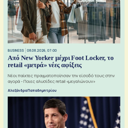
BUSINESS
08.08.2026, 07:00
Από New Yorker μέχρι Foot Locker, το
retail «μετρά» νέες αφίξεις
Νέοι παίκτες πραγματοποίησαν την είσοδό τους στην
αγορά - Ποιες αλυσίδες retail «μεγαλώνουν»
Αλεξάνδρα Παπαδημητρίου