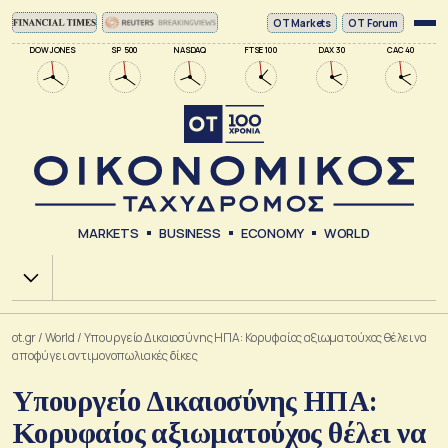
ΟΤ Markets
OT Forum
DOW JONES
SP 500
NASDAQ
FTSE 100
DAX 30
CAC 40
MARKETS
BUSINESS
ECONOMY
WORLD
Χ.Α.
ot.gr
/
World
/
Υπουργείο Δικαιοσύνης ΗΠΑ: Κορυφαίος αξιωματούχος θέλει να
αποφύγει αντιμονοπωλιακές δίκες
Υπουργείο Δικαιοσύνης ΗΠΑ:
Κορυφαίος αξιωματούχος θέλει να