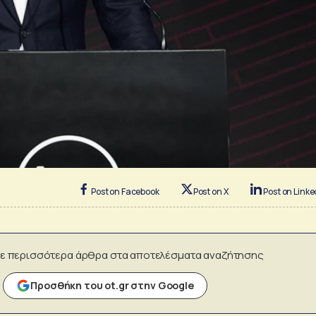
Post on Facebook
Post on X
Post on Linke
ε περισσότερα άρθρα στα αποτελέσματα αναζήτησης
Προσθήκη του ot.gr στην Google