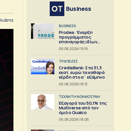
Business
λιάστε
BUSINESS
Prodea: Έναρξη
προγράμματος
επαναγοράς ιδίων
μετοχών
06.08.2026 | 19:19
ΤΡΑΠΕΖΕΣ
CrediaBank: Στα 31,3
εκατ. ευρώ τα καθαρά
κέρδη στο α΄ εξάμηνο
06.08.2026 | 18:13
TΕΧΝΗΤΗ ΝΟΗΜΟΣΥΝΗ
Εξαγορά του 50,1% της
Multiverse από τον
όμιλο Qualco
06.08.2026 | 18:06