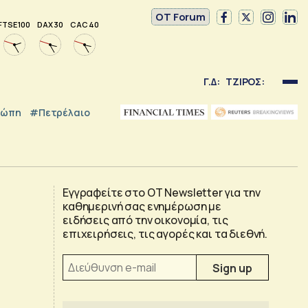
OT Forum
FTSE 100
DAX 30
CAC 40
Γ.Δ:
ΤΖΙΡΟΣ:
ρώπη
#Πετρέλαιο
Εγγραφείτε στο OT Newsletter για την
καθημερινή σας ενημέρωση με
ειδήσεις από την οικονομία, τις
επιχειρήσεις, τις αγορές και τα διεθνή.