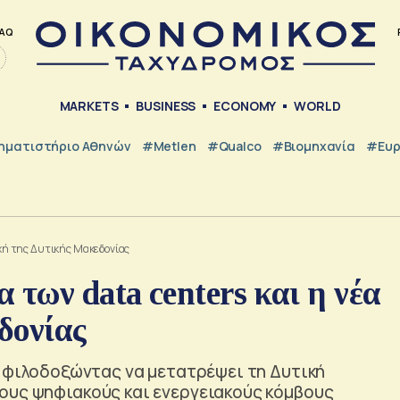
AQ
MARKETS
BUSINESS
ECONOMY
WORLD
ηματιστήριο Αθηνών
#metlen
#Qualco
#Βιομηχανία
#Ευ
οχή της Δυτικής Μακεδονίας
 των data centers και η νέα
δονίας
, φιλοδοξώντας να μετατρέψει τη Δυτική
ους ψηφιακούς και ενεργειακούς κόμβους