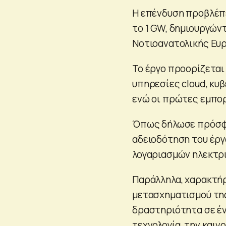
Η επένδυση προβλέπε
το 1 GW, δημιουργών
Νοτιοανατολικής Ευ
Το έργο προορίζεται
υπηρεσίες cloud, κυ
ενώ οι πρώτες εμπορ
Όπως δήλωσε πρόσφα
αδειοδότηση του έργ
λογαριασμών ηλεκτρ
Παράλληλα, χαρακτήρ
μετασχηματισμού της
δραστηριότητα σε έν
τεχνολογία, την καινο