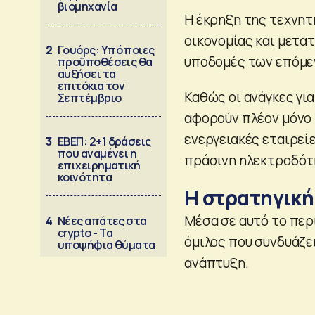
βιομηχανία
Η έκρηξη της τεχνητ
οικονομίας και μετατ
2
Γουόρς: Υπό ποιες
υποδομές των επόμε
προϋποθέσεις θα
αυξήσει τα
επιτόκια τον
Καθώς οι ανάγκες για
Σεπτέμβριο
αφορούν πλέον μόνο 
ενεργειακές εταιρεί
3
ΕΒΕΠ: 2+1 δράσεις
που αναμένει η
πράσινη ηλεκτροδότ
επιχειρηματική
κοινότητα
Η στρατηγική
Μέσα σε αυτό το περ
4
Νέες απάτες στα
crypto - Τα
όμιλος που συνδυάζε
υποψήφια θύματα
ανάπτυξη.