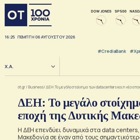
DOW JONES
SP 500
NASD
16:25
ΠΕΜΠΤΗ
06
ΑΥΓΟΥΣΤΟΥ
2026
#CrediaBank
#Χρ
Χ.Α.
ot.gr
/
Business
/
ΔΕΗ: Το μεγάλο στοίχημα των data centers και η νέα επ
ΔΕΗ: Το μεγάλο στοίχημα
εποχή της Δυτικής Μακε
Η ΔΕΗ επενδύει δυναμικά στα data centers
Μακεδονία σε έναν από τους σημαντικότερ