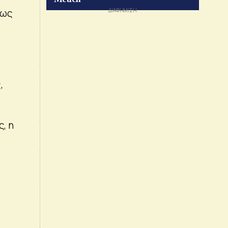
έως
,
, η