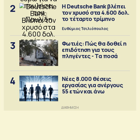
2
Η Deutsche Bank βλέπει
τον χρυσό στα 4.600 δολ.
το τέταρτο τρίμηνο
Ευθύμιος Τσιλιόπουλος
3
Φωτιές: Πώς θα δοθεί η
επιδότηση για τους
πληγέντες - Τα ποσά
4
Νέες 8.000 θέσεις
εργασίας για ανέργους
55 ετών και άνω