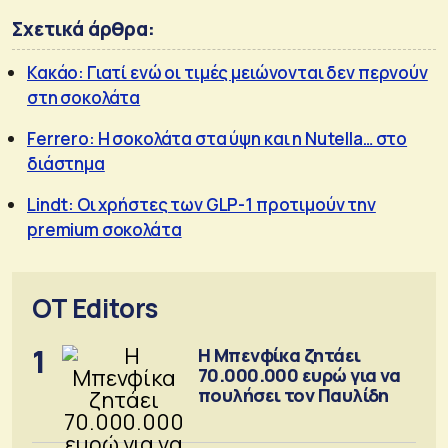
Σχετικά άρθρα:
Κακάο: Γιατί ενώ οι τιμές μειώνονται δεν περνούν
στη σοκολάτα
Ferrero: Η σοκολάτα στα ύψη και η Nutella… στο
διάστημα
Lindt: Οι χρήστες των GLP-1 προτιμούν την
premium σοκολάτα
OT Editors
1
Η Μπενφίκα ζητάει
70.000.000 ευρώ για να
πουλήσει τον Παυλίδη