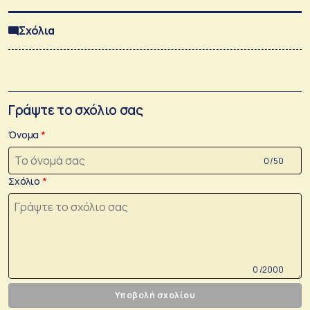
Σχόλια
Γράψτε το σχόλιο σας
Όνομα
0 /50
Σχόλιο
0 /2000
Υποβολή σχολίου