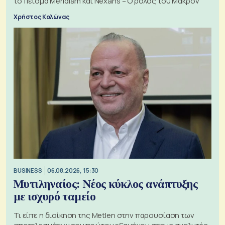
το πείσμα Meridiam και Nexans – Ο ρόλος του Μακρόν
Χρήστος Κολώνας
BUSINESS
06.08.2026, 15:30
Μυτιληναίος: Νέος κύκλος ανάπτυξης
με ισχυρό ταμείο
Τι είπε η διοίκηση της Metlen στην παρουσίαση των