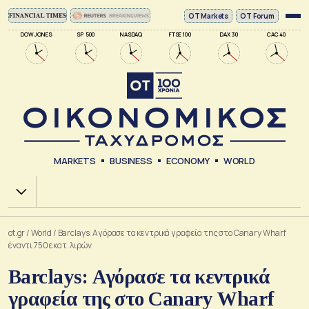
ΟΤ Markets
OT Forum
DOW JONES
SP 500
NASDAQ
FTSE 100
DAX 30
CAC 40
MARKETS
BUSINESS
ECONOMY
WORLD
Χ.Α.
ot.gr
/
World
/
Barclays: Αγόρασε τα κεντρικά γραφεία της στο Canary Wharf
έναντι 750 εκατ. λιρών
Barclays: Αγόρασε τα κεντρικά
γραφεία της στο Canary Wharf