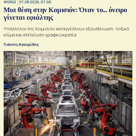
WORLD
07.08.2026, 07:00
Μια θέση στην Κομισιόν: Όταν το... όνειρο
γίνεται εφιάλτης
Υπάλληλοι της Κομισιόν καταγγέλλουν εξουθένωση, τοξικό
κλίμα και ατελείωτη γραφειοκρατία
Γιάννης Αγουρίδης