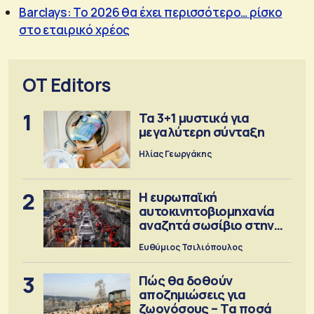
Barclays: Το 2026 θα έχει περισσότερο… ρίσκο
στο εταιρικό χρέος
OT Editors
1
Τα 3+1 μυστικά για
μεγαλύτερη σύνταξη
Ηλίας Γεωργάκης
2
Η ευρωπαϊκή
αυτοκινητοβιομηχανία
αναζητά σωσίβιο στην
Κίνα
Ευθύμιος Τσιλιόπουλος
3
Πώς θα δοθούν
αποζημιώσεις για
ζωονόσους – Τα ποσά