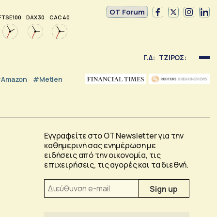
OT Forum
FTSE 100
DAX 30
CAC 40
Γ.Δ:
ΤΖΙΡΟΣ:
Amazon
#Metlen
Εγγραφείτε στο OT Newsletter για την
καθημερινή σας ενημέρωση με
ειδήσεις από την οικονομία, τις
επιχειρήσεις, τις αγορές και τα διεθνή.