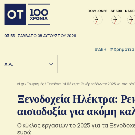
DOW JONES
SP 500
NASD
03:55
ΣΑΒΒΑΤΟ
08
ΑΥΓΟΥΣΤΟΥ
2026
#ΔΕΗ
#Χρηματισ
Χ.Α.
ot.gr
/
Τουρισμός
/
Ξενοδοχεία Ηλέκτρα: Ρεκόρ εσόδων το 2025 και αισιοδο
Ξενοδοχεία Ηλέκτρα: Ρεκ
αισιοδοξία για ακόμη κα
Ο κύκλος εργασιών το 2025 για τα Ξενοδοχ
ευρώ