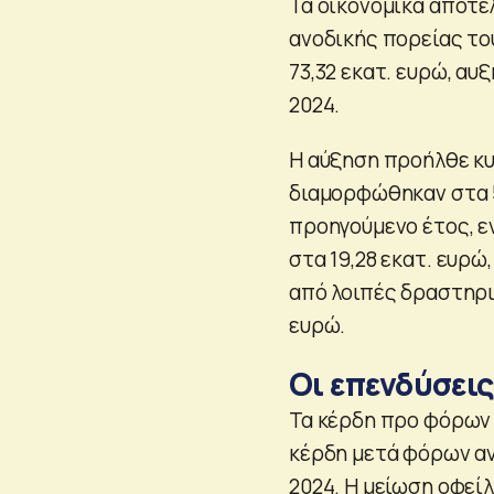
Τα οικονομικά αποτε
ανοδικής πορείας το
73,32 εκατ. ευρώ, αυ
2024.
Η αύξηση προήλθε κυ
διαμορφώθηκαν στα 53
προηγούμενο έτος, ε
στα 19,28 εκατ. ευρώ
από λοιπές δραστηρι
ευρώ.
Οι επενδύσεις
Τα κέρδη προ φόρων 
κέρδη μετά φόρων ανή
2024. Η μείωση οφεί