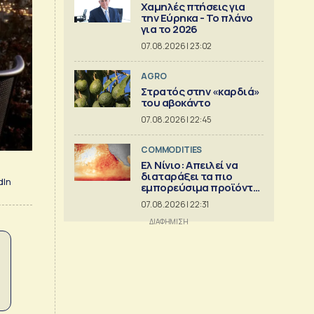
Χαμηλές πτήσεις για
την Εύρηκα - Το πλάνο
για το 2026
07.08.2026 | 23:02
AGRO
Στρατός στην «καρδιά»
του αβοκάντο
07.08.2026 | 22:45
COMMODITIES
Ελ Νίνιο: Απειλεί να
διαταράξει τα πιο
dIn
εμπορεύσιμα προϊόντα
στον κόσμο
07.08.2026 | 22:31