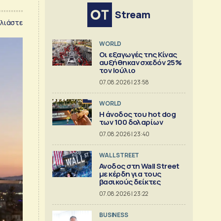
Stream
λιάστε
WORLD
Οι εξαγωγές της Κίνας
αυξήθηκαν σχεδόν 25%
τον Ιούλιο
07.08.2026 | 23:58
WORLD
Η άνοδος του hot dog
των 100 δολαρίων
07.08.2026 | 23:40
WALL STREET
Ανοδος στη Wall Street
με κέρδη για τους
βασικούς δείκτες
07.08.2026 | 23:22
BUSINESS