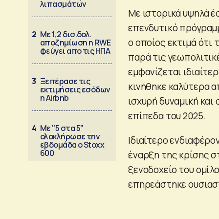
λιπασμάτων
Με ιστορικά υψηλά έ
επενδυτικό πρόγραμμ
2
Με 1,2 δισ.δολ.
ο οποίος εκτιμά ότι 
αποζημίωση η RWE
φεύγει απο τις ΗΠΑ
παρά τις γεωπολιτικ
εμφανίζεται ιδιαίτε
3
Ξεπέρασε τις
κινήθηκε καλύτερα α
εκτιμήσεις εσόδων
η Airbnb
ισχυρή δυναμική και
επίπεδα του 2025.
4
Με "5 στα 5"
ολοκλήρωσε την
Ιδιαίτερο ενδιαφέρον
εβδομάδα ο Stoxx
600
έναρξη της κρίσης σ
ξενοδοχείο του ομίλο
επηρεάστηκε ουσιασ