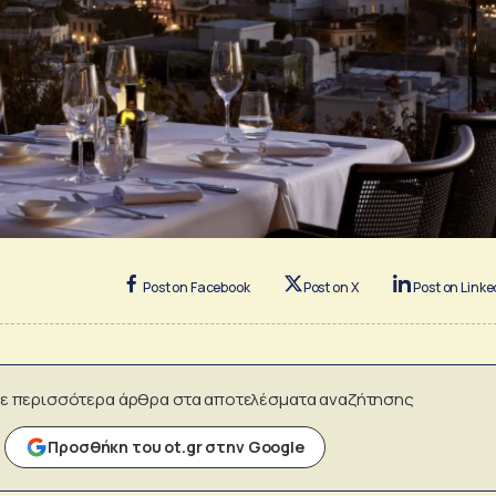
Post on Facebook
Post on X
Post on Linke
ε περισσότερα άρθρα στα αποτελέσματα αναζήτησης
Προσθήκη του ot.gr στην Google