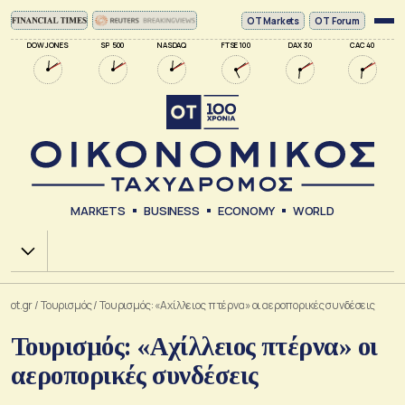
ΟΤ Markets
OT Forum
DOW JONES
SP 500
NASDAQ
FTSE 100
DAX 30
CAC 40
MARKETS
BUSINESS
ECONOMY
WORLD
Χ.Α.
ot.gr
/
Τουρισμός
/
Τουρισμός: «Αχίλλειος πτέρνα» οι αεροπορικές συνδέσεις
Τουρισμός: «Αχίλλειος πτέρνα» οι
αεροπορικές συνδέσεις