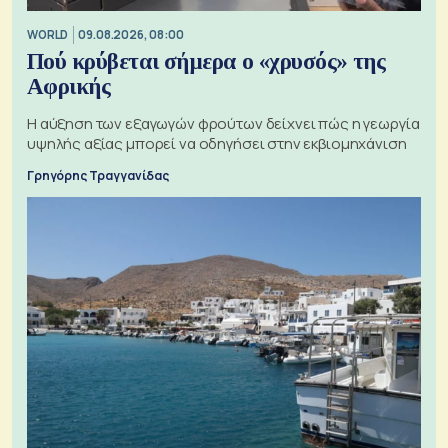
WORLD
09.08.2026, 08:00
Πού κρύβεται σήμερα ο «χρυσός» της
Αφρικής
Η αύξηση των εξαγωγών φρούτων δείχνει πώς η γεωργία
υψηλής αξίας μπορεί να οδηγήσει στην εκβιομηχάνιση
Γρηγόρης Τραγγανίδας