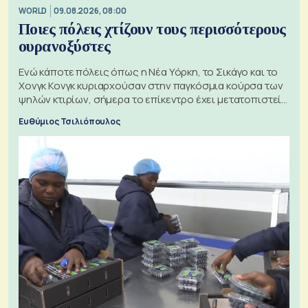
WORLD
09.08.2026, 08:00
Ποιες πόλεις χτίζουν τους περισσότερους
ουρανοξύστες
Ενώ κάποτε πόλεις όπως η Νέα Υόρκη, το Σικάγο και το
Χονγκ Κονγκ κυριαρχούσαν στην παγκόσμια κούρσα των
ψηλών κτιρίων, σήμερα το επίκεντρο έχει μετατοπιστεί
προς την Ασία
Ευθύμιος Τσιλιόπουλος