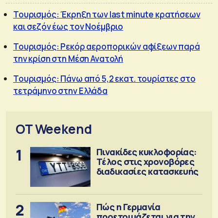
Τουρισμός: Έκρηξη των last minute κρατήσεων
και σεζόν έως τον Νοέμβριο
Τουρισμός: Ρεκόρ αεροπορικών αφίξεων παρά
την κρίση στη Μέση Ανατολή
Τουρισμός: Πάνω από 5,2 εκατ. τουρίστες στο
τετράμηνο στην Ελλάδα
OT Weekend
1
Πινακίδες κυκλοφορίας:
Τέλος στις χρονοβόρες
διαδικασίες κατασκευής
2
Πώς η Γερμανία
προετοιμάζεται για την