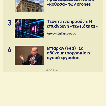
«κούρσα» των drones
3
Τεχνητή νοημοσύνη: Η
επικίνδυνη «τελειότητα»
Αρχοντία Κάτσουρα
4
Μπάρκιν (Fed): Σε
αδύναμη ισορροπία η
αγορά εργασίας