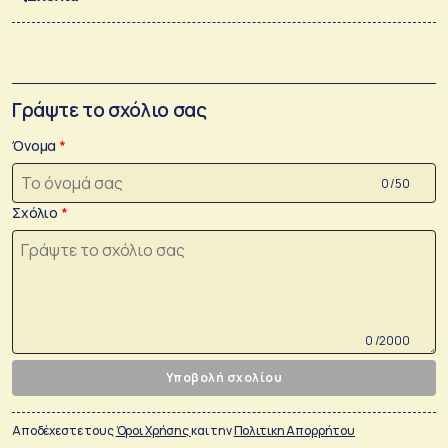
Γράψτε το σχόλιο σας
Όνομα
0 /50
Σχόλιο
0 /2000
Υποβολή σχολίου
Αποδέχεστε τους
Όροι Χρήσης
και την
Πολιτικη Απορρήτου