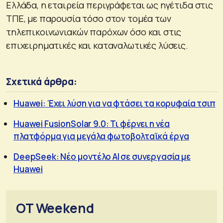
Ελλάδα, η εταιρεία περιγράφεται ως ηγέτιδα στις
ΤΠΕ, με παρουσία τόσο στον τομέα των
τηλεπικοινωνιακών παρόχων όσο και στις
επιχειρηματικές και καταναλωτικές λύσεις.
Σχετικά άρθρα:
Huawei: Έχει λύση για να φτάσει τα κορυφαία τσιπ
Huawei FusionSolar 9.0: Τι φέρνει η νέα
πλατφόρμα για μεγάλα φωτοβολταϊκά έργα
DeepSeek: Νέο μοντέλο ΑΙ σε συνεργασία με
Huawei
OT Weekend