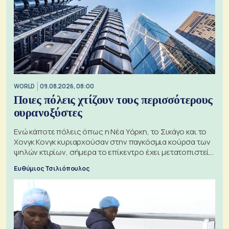
WORLD
09.08.2026, 08:00
Ποιες πόλεις χτίζουν τους περισσότερους
ουρανοξύστες
Ενώ κάποτε πόλεις όπως η Νέα Υόρκη, το Σικάγο και το
Χονγκ Κονγκ κυριαρχούσαν στην παγκόσμια κούρσα των
ψηλών κτιρίων, σήμερα το επίκεντρο έχει μετατοπιστεί
προς την Ασία
Ευθύμιος Τσιλιόπουλος