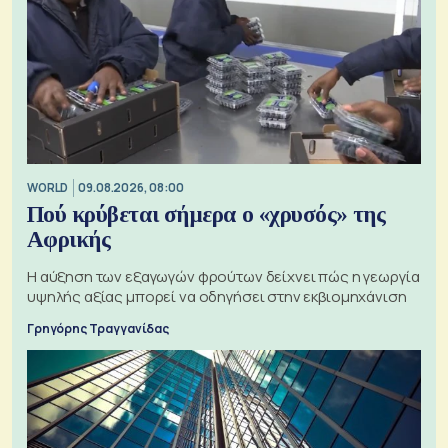
WORLD
09.08.2026, 08:00
Πού κρύβεται σήμερα ο «χρυσός» της
Αφρικής
Η αύξηση των εξαγωγών φρούτων δείχνει πώς η γεωργία
υψηλής αξίας μπορεί να οδηγήσει στην εκβιομηχάνιση
Γρηγόρης Τραγγανίδας