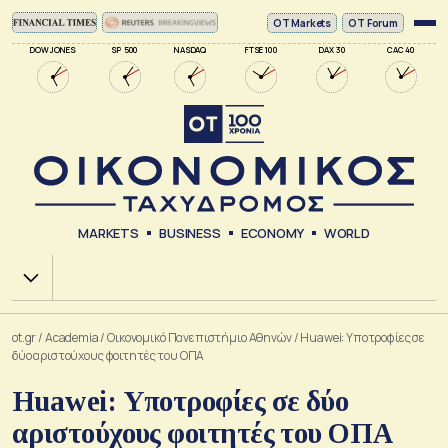
ΟΤ Markets
OT Forum
DOW JONES
SP 500
NASDAQ
FTSE 100
DAX 30
CAC 40
MARKETS
BUSINESS
ECONOMY
WORLD
Χ.Α.
ot.gr
/
Academia
/
Οικονομικό Πανεπιστήμιο Αθηνών
/
Huawei: Υποτροφίες σε
δύο αριστούχους φοιτητές του ΟΠΑ
Huawei: Υποτροφίες σε δύο
αριστούχους φοιτητές του ΟΠΑ