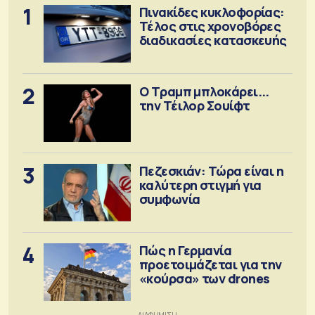
1
Πινακίδες κυκλοφορίας:
Τέλος στις χρονοβόρες
διαδικασίες κατασκευής
2
Ο Τραμπ μπλοκάρει...
την Τέιλορ Σουίφτ
3
Πεζεσκιάν: Τώρα είναι η
καλύτερη στιγμή για
συμφωνία
4
Πώς η Γερμανία
προετοιμάζεται για την
«κούρσα» των drones