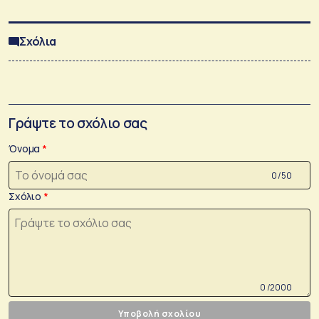
Σχόλια
Γράψτε το σχόλιο σας
Όνομα
0 /50
Σχόλιο
0 /2000
Υποβολή σχολίου