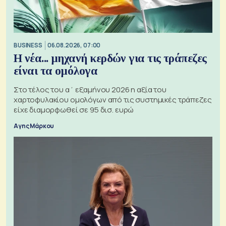
BUSINESS
06.08.2026, 07:00
Η νέα... μηχανή κερδών για τις τράπεζες
είναι τα ομόλογα
Στο τέλος του α΄ εξαμήνου 2026 η αξία του
χαρτοφυλακίου ομολόγων από τις συστημικές τράπεζες
είχε διαμορφωθεί σε 95 δισ. ευρώ
Αγης Μάρκου