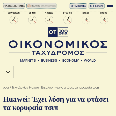
ΟΤ Markets
OT Forum
DOW JONES
SP 500
NASDAQ
FTSE 100
DAX 30
CAC 40
MARKETS
BUSINESS
ECONOMY
WORLD
Χ.Α.
ot.gr
/
Τεχνολογία
/
Huawei: Έχει λύση για να φτάσει τα κορυφαία τσιπ
Huawei: Έχει λύση για να φτάσει
τα κορυφαία τσιπ