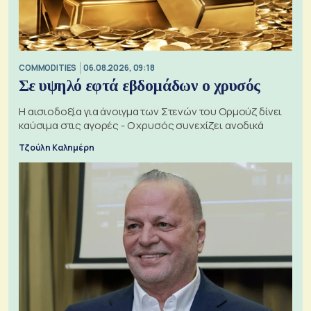
COMMODITIES
06.08.2026, 09:18
Σε υψηλό εφτά εβδομάδων ο χρυσός
Η αισιοδοξία για άνοιγμα των Στενών του Ορμούζ δίνει
καύσιμα στις αγορές - Ο χρυσός συνεχίζει ανοδικά
Τζούλη Καλημέρη