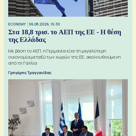
ECONOMY
06.08.2026, 16:30
Στα 18,8 τρισ. το ΑΕΠ της ΕΕ - Η θέση
της Ελλάδας
Με βάση το ΑΕΠ, η Γερμανία είχε τη μεγαλύτερη
οικονομία μεταξύ των χωρών της ΕΕ, ακολουθούμενη
από τη Γαλλία
Γρηγόρης Τραγγανίδας