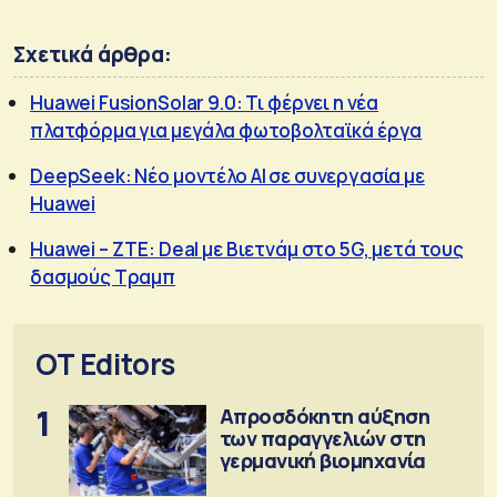
Σχετικά άρθρα:
Huawei FusionSolar 9.0: Τι φέρνει η νέα
πλατφόρμα για μεγάλα φωτοβολταϊκά έργα
DeepSeek: Νέο μοντέλο ΑΙ σε συνεργασία με
Huawei
Huawei – ZTE: Deal με Βιετνάμ στο 5G, μετά τους
δασμούς Τραμπ
OT Editors
1
Απροσδόκητη αύξηση
των παραγγελιών στη
γερμανική βιομηχανία