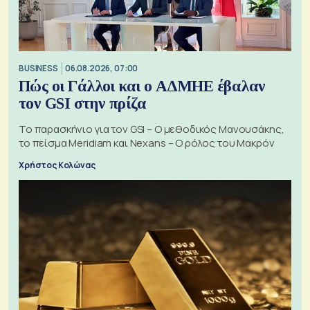
BUSINESS
06.08.2026, 07:00
Πώς οι Γάλλοι και ο ΑΔΜΗΕ έβαλαν
τον GSI στην πρίζα
Το παρασκήνιο για τον GSI – Ο μεθοδικός Μανουσάκης,
το πείσμα Meridiam και Nexans – Ο ρόλος του Μακρόν
Χρήστος Κολώνας