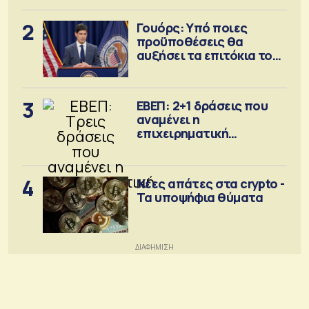
2
Γουόρς: Υπό ποιες
προϋποθέσεις θα
αυξήσει τα επιτόκια τον
Σεπτέμβριο
3
ΕΒΕΠ: 2+1 δράσεις που
αναμένει η
επιχειρηματική
κοινότητα
4
Νέες απάτες στα crypto -
Τα υποψήφια θύματα