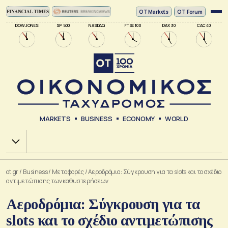
ΟΤ Markets
OT Forum
DOW JONES
SP 500
NASDAQ
FTSE 100
DAX 30
CAC 40
MARKETS
BUSINESS
ECONOMY
WORLD
Χ.Α.
ot.gr
/
Business
/
Μεταφορές
/
Αεροδρόμια: Σύγκρουση για τα slots και το σχέδιο
αντιμετώπισης των καθυστερήσεων
Αεροδρόμια: Σύγκρουση για τα
slots και το σχέδιο αντιμετώπισης