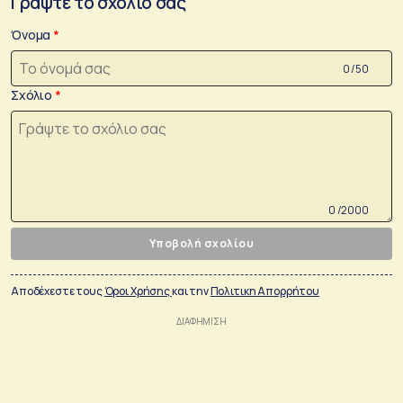
Γράψτε το σχόλιο σας
Όνομα
0 /50
Σχόλιο
0 /2000
Υποβολή σχολίου
Αποδέχεστε τους
Όροι Χρήσης
και την
Πολιτικη Απορρήτου