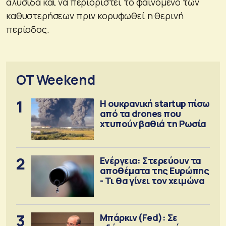
αλυσίδα και να περιοριστεί το φαινόμενο των
καθυστερήσεων πριν κορυφωθεί η θερινή
περίοδος.
OT Weekend
1
Η ουκρανική startup πίσω
από τα drones που
χτυπούν βαθιά τη Ρωσία
2
Ενέργεια: Στερεύουν τα
αποθέματα της Ευρώπης
- Τι θα γίνει τον χειμώνα
3
Μπάρκιν (Fed): Σε