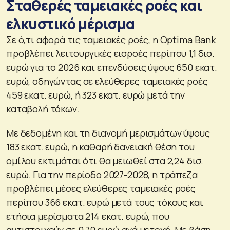
Σταθερές ταμειακές ροές και
ελκυστικό μέρισμα
Σε ό,τι αφορά τις ταμειακές ροές, η Optima Bank
προβλέπει λειτουργικές εισροές περίπου 1,1 δισ.
ευρώ για το 2026 και επενδύσεις ύψους 650 εκατ.
ευρώ, οδηγώντας σε ελεύθερες ταμειακές ροές
459 εκατ. ευρώ, ή 323 εκατ. ευρώ μετά την
καταβολή τόκων.
Με δεδομένη και τη διανομή μερισμάτων ύψους
183 εκατ. ευρώ, η καθαρή δανειακή θέση του
ομίλου εκτιμάται ότι θα μειωθεί στα 2,24 δισ.
ευρώ. Για την περίοδο 2027-2028, η τράπεζα
προβλέπει μέσες ελεύθερες ταμειακές ροές
περίπου 366 εκατ. ευρώ μετά τους τόκους και
ετήσια μερίσματα 214 εκατ. ευρώ, που