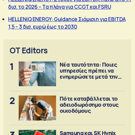
δισ. το 2026 – Τα πλάνα για CCGT και FSRU
HELLENiQ ENERGY: Guidance Σιάμισιη για EBITDA
1,5 – 3 δισ. ευρώ έως το 2030
OT Editors
1
Νέα ταυτότητα: Ποιες
υπηρεσίες πρέπει να
ενημερώσετε μετά την
έκδοση
2
Πότε καταβάλλεται το
αδειοδωρόσημο στους
οικοδόμους
3
Samsung και SK Hynix