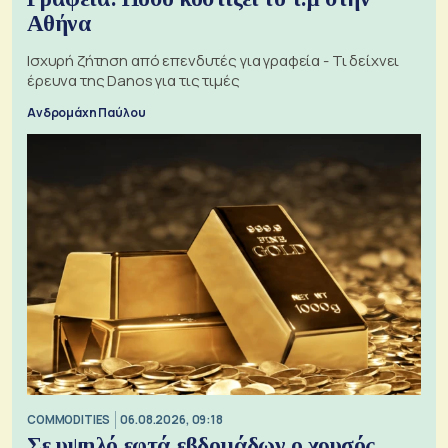
Αθήνα
Ισχυρή ζήτηση από επενδυτές για γραφεία - Τι δείχνει
έρευνα της Danos για τις τιμές
Ανδρομάχη Παύλου
COMMODITIES
06.08.2026, 09:18
Σε υψηλό εφτά εβδομάδων ο χρυσός