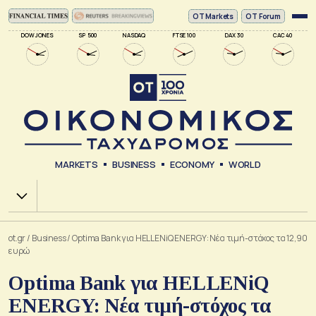
ΟΤ Markets
OT Forum
DOW JONES
SP 500
NASDAQ
FTSE 100
DAX 30
CAC 40
MARKETS
BUSINESS
ECONOMY
WORLD
Χ.Α.
ot.gr
/
Business
/
Optima Bank για HELLENiQ ENERGY: Νέα τιμή-στόχος τα 12,90
ευρώ
Optima Bank για HELLENiQ
ENERGY: Νέα τιμή-στόχος τα