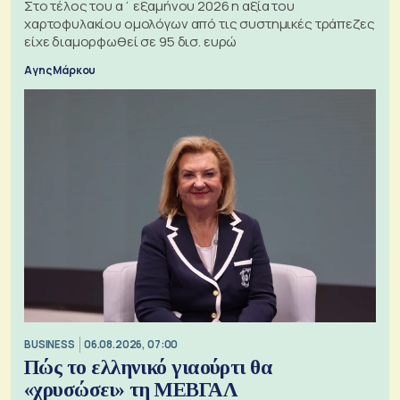
Στο τέλος του α΄ εξαμήνου 2026 η αξία του
χαρτοφυλακίου ομολόγων από τις συστημικές τράπεζες
είχε διαμορφωθεί σε 95 δισ. ευρώ
Αγης Μάρκου
BUSINESS
06.08.2026, 07:00
Πώς το ελληνικό γιαούρτι θα
«χρυσώσει» τη ΜΕΒΓΑΛ