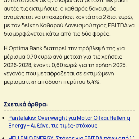
αντιστοιχούν σε 0,70 ευρώ ανά μετοχή. Με βάση
αυτές τις εκτιμήσεις, ο καθαρός δανεισμός
αναμένεται να υποχωρήσει κοντά στα 2 δισ. ευρώ,
με τον δείκτη Καθαρού Δανεισμού προς EBITDA να
διαμορφώνεται κάτω από τις δύο φορές.
Η Optima Bank διατηρεί την πρόβλεψή της για
μέρισμα 0,70 ευρώ ανά μετοχή για τις χρήσεις
2026-2028, έναντι 0,60 ευρώ για τη χρήση 2025,
γεγονός που μεταφράζεται σε εκτιμώμενη
μερισματική απόδοση περίπου 6,4%.
Σχετικά άρθρα:
Pantelakis: Overweight για Motor Oil και Helleniq
Energy – Αυξάνει τις τιμές-στόχους
HELLENiQ ENERGY: Στόχος για EBITDA πάνω από 1,1