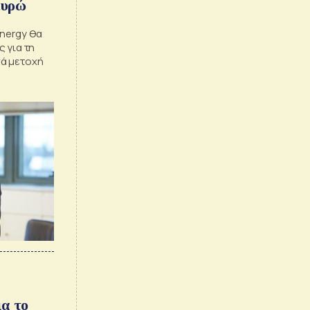
ευρώ
energy θα
 για τη
νά μετοχή
α το