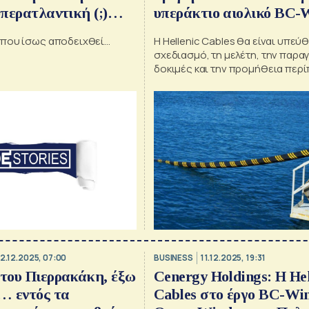
υπερατλαντική (;)
υπεράκτιο αιολικό BC-
, βγήκαν για ψώνια
που ίσως αποδειχθεί…
Η Hellenic Cables θα είναι υπεύθ
κιζας και Μύλοι
σχεδιασμό, τη μελέτη, την παραγ
 «καρποί» ΓΕΚ
δοκιμές και την προμήθεια περί
inter-array υποβρυχίων καλωδίω
ΕΜΠ
2.12.2025, 07:00
BUSINESS
11.12.2025, 19:31
 του Πιερρακάκη, έξω
Cenergy Holdings: Η Hel
… εντός τα
Cables στο έργο BC-Wi