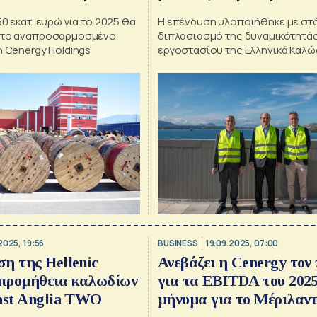
Επίσκεψη Χατζηδάκη
50 εκατ. ευρώ για το 2025 θα
Η επένδυση υλοποιήθηκε με στ
ν το αναπροσαρμοσμένο
διπλασιασμό της δυναμικότητάς
η Cenergy Holdings
εργοστασίου της Ελληνικά Καλώ
Κόρινθο
2025, 19:56
BUSINESS
19.09.2025, 07:00
η της Hellenic
Ανεβάζει η Cenergy τον
 προμήθεια καλωδίων
για τα EBITDA του 2025
ast Anglia TWO
μήνυμα για το Μέριλαν