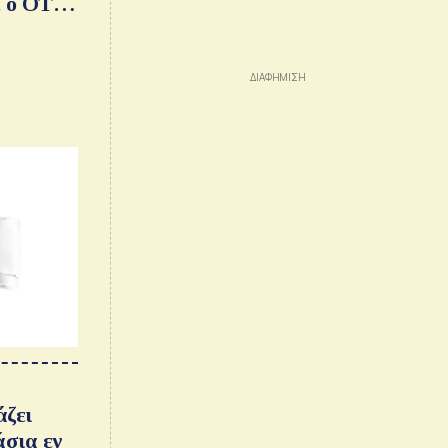
 ο ΟΤΕ,
τα
άζει
άσια εν