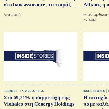
στο bancassurance, τι ετοιμάζει
Allianz, η 
ο Boujnah στην Αθήνα, το ράλι
CrediaBank
Ανατροπή
Μια διόρθωση 
της Cenergy και το deal για την
Melissa Κί
χρήσιμη
Avramar
Λούλοι, οι
ΤΕΡΝΑ – 
BUSINESS
17.12.2025, 19:46
INSIDE STORIES
1
Στο 69,71% η συμμετοχή της
Η επιτυχία
Viohalco στη Cenergy Holdings
πάμε καλά