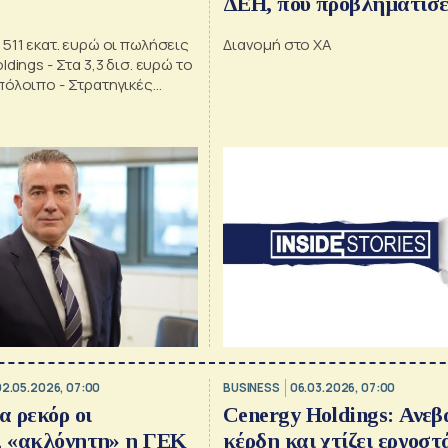
ΔΕΗ, πού προβλημάτισε
τα σχέδια της Cenergy, 
511 εκατ. ευρώ οι πωλήσεις
Διανομή στο ΧΑ
ευχολόγια για το Ταμείο
dings - Στα 3,3 δισ. ευρώ το
Ανάκαμψης
πόλοιπο - Στρατηγικές
 ΗΠΑ και Ηνωμένο Βασίλειο
02.05.2026, 07:00
BUSINESS
06.03.2026, 07:00
 ρεκόρ οι
Cenergy Holdings: Ανεβ
, «ακλόνητη» η ΓΕΚ
κέρδη και χτίζει εργοστ