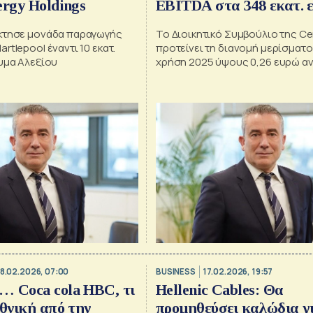
ergy Holdings
EBITDA στα 348 εκατ. 
κτησε μονάδα παραγωγής
Το Διοικητικό Συμβούλιο της C
rtlepool έναντι 10 εκατ.
προτείνει τη διανομή μερίσματος
υμα Αλεξίου
χρήση 2025 ύψους 0,26 ευρώ α
18.02.2026, 07:00
BUSINESS
17.02.2026, 19:57
… Coca cola HBC, τι
Hellenic Cables: Θα
Εθνική από την
προμηθεύσει καλώδια γι