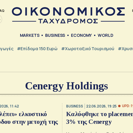
AQ
MARKETS
BUSINESS
ECONOMY
WORLD
γωγές
#Επίδομα 150 Ευρώ
#Χωροταξικό Τουρισμού
#Χρυσή
Cenergy Holdings
UPD: 1
2026, 11:42
BUSINESS
22.06.2026, 19:25
λέπει» ελκυστικό
Καλύφθηκε το placemen
όδου στην μετοχή της
3% της Cenergy