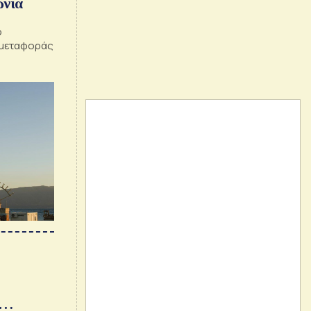
ωνία
ο
 μεταφοράς