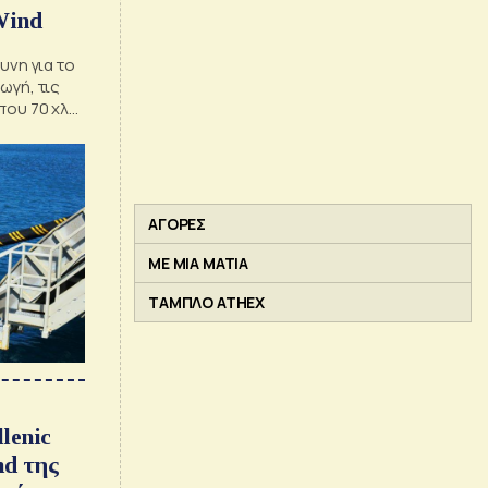
Wind
υνη για το
ωγή, τις
που 70 χλμ.
ν 66kV
ΑΓΟΡΕΣ
ΜΕ ΜΙΑ ΜΑΤΙΑ
ΤΑΜΠΛΟ ATHEX
lenic
nd της