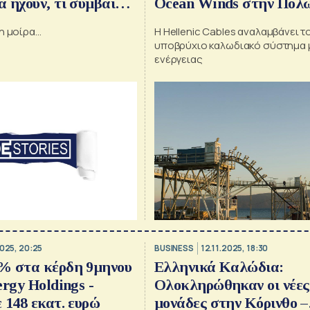
 ηχούν, τι συμβαίνει
Ocean Winds στην Πολ
 οι 7.500 της
 μοίρα...
Η Hellenic Cables αναλαμβάνει τ
μίνι ράλι της
υποβρύχιο καλωδιακό σύστημα
γαλώνει ο κλάδος του
ενέργειας
2025, 20:25
BUSINESS
12.11.2025, 18:30
% στα κέρδη 9μηνου
Ελληνικά Καλώδια:
ergy Holdings -
Ολοκληρώθηκαν οι νέες
 148 εκατ. ευρώ
μονάδες στην Κόρινθο –