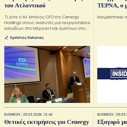
του Ατλαντικού
ΤΕΡΝΑ, ο 
Cenergy, τ
Τι είπε ο Αλ. Μπένος CFO της Cenergy
Μοιράστηκαν σ
τα road sh
Holdings στους αναλυτές για τα εργοστάσια
κρασιού
καλωδίων στο Μέριλαντ και σωλήνων στο
Χάρτλεπουλ
Χρήστος Κολώνας
BUSINESS
05.03.2026, 12:46
BUSINESS
05.03.
Θετικές εκτιμήσεις για Cenergy
Εξαγορά μ