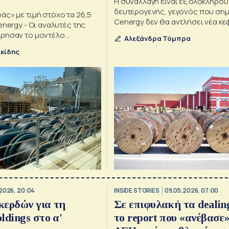
Η συναλλαγή είναι εξ ολοκλήρου
δευτερογενής, γεγονός που σημα
ς» με τιμή στόχο τα 26,5
Cenergy δεν θα αντλήσει νέα κε
energy - Οι αναλυτές της
ούτε θα έχει έσοδα από τη διάθ
ρησαν το μοντέλο
Αλεξάνδρα Τόμπρα
μετοχών
ους
κίδης
2026, 20:04
INSIDE STORIES
09.05.2026, 07:00
κερδών για τη
Σε επιφυλακή τα dealin
ldings στο α'
το report που «ανέβασε