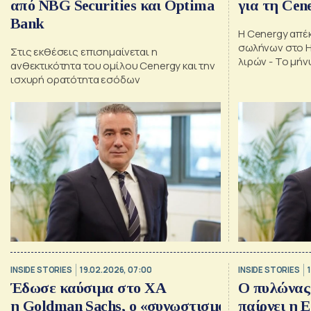
από NBG Securities και Optima
για τη Cen
Bank
Η Cenergy απέ
σωλήνων στο Ha
Στις εκθέσεις επισημαίνεται η
λιρών - Το μήν
ανθεκτικότητα του ομίλου Cenergy και την
ισχυρή ορατότητα εσόδων
INSIDE STORIES
19.02.2026, 07:00
INSIDE STORIES
Έδωσε καύσιμα στο ΧΑ
Ο πυλώνας
η Goldman Sachs, o «συνωστισμός»
παίρνει η 