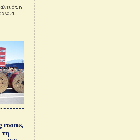
ίνει ότι η
φάλαια
εση των
g rooms,
» τη