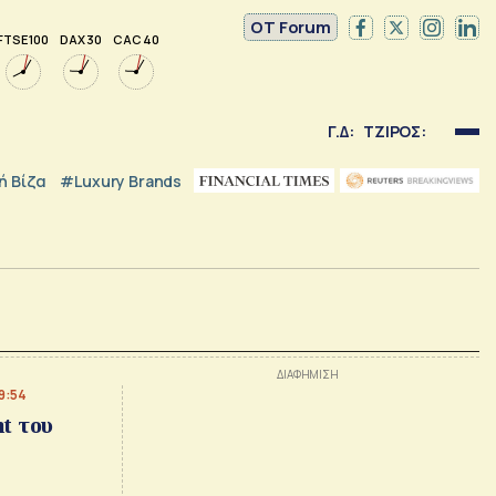
OT Forum
FTSE 100
DAX 30
CAC 40
Γ.Δ:
ΤΖΙΡΟΣ:
 Βίζα
#luxury Brands
9:54
t του