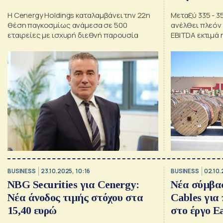
Η Cenergy Holdings καταλαμβάνει την 22η
Μεταξύ 335 - 3
θέση παγκοσμίως ανάμεσα σε 500
ανέλθει πλεό
εταιρείες με ισχυρή διεθνή παρουσία
EBITDA εκτιμά 
BUSINESS
23.10.2025, 10:16
BUSINESS
02.10.
NBG Securities για Cenergy:
Νέα σύμβασ
Νέα άνοδος τιμής στόχου στα
Cables για
15,40 ευρώ
στο έργο E