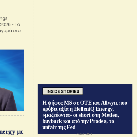
ings
2026 - Το
ξαγορά στο
INSIDE STORIES
Η ψήφος MS σε ΟΤΕ και Allwyn, που
κρύβει αξία η HelleniQ Energy,
«μαζεύονται» οι short στη Metlen,
buyback και από την Prodea, το
unfair της Fed
nergy με