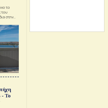
όχο το
 του
δια στην
 πήχη
 - Το
τ