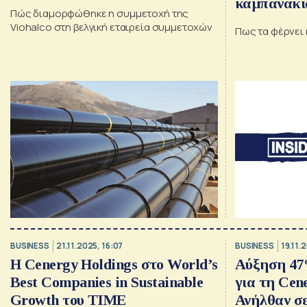
καμπανάκια
Πώς διαμορφώθηκε η συμμετοχή της
με Cenergy,
Viohalco στη βελγική εταιρεία συμμετοχών
Πως τα φέρνει η
AKTOR, το 
Credia, με
φαρμάκου
BUSINESS
21.11.2025, 16:07
BUSINESS
19.11.
Η Cenergy Holdings στο World’s
Αύξηση 47
Best Companies in Sustainable
για τη Cen
Growth του TIME
Ανήλθαν σε