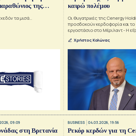
μαραθώνιος της
καιρώ πολέμου
ι ψάχνει η ΕΔΕΥΕΠ,
χεδόν τα μισά…
Οι θυγατρικές της Cenergy Hold
ow του ελληνικού
προσδοκούν κερδοφορία και το 
εργοστάσιο στο Μέριλαντ - Η ε
Ηνωμένο Βασίλειο
Χρήστος Κολώνας
2026, 09:09
BUSINESS
04.03.2026, 19:56
ονάδας στη Βρετανία
Ρεκόρ κερδών για τη Ce