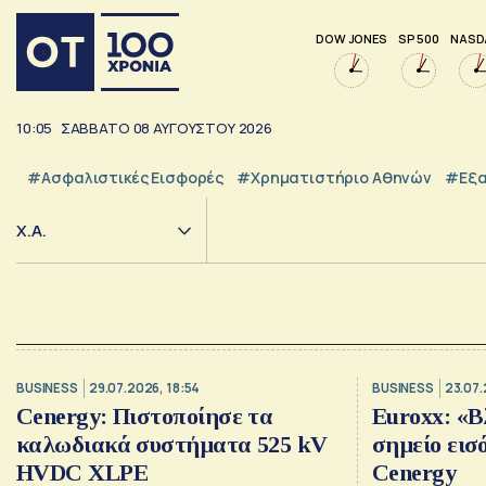
DOW JONES
SP 500
NASD
10:05
ΣΑΒΒΑΤΟ
08
ΑΥΓΟΥΣΤΟΥ
2026
#Ασφαλιστικές Εισφορές
#Χρηματιστήριο Αθηνών
#εξα
Χ.Α.
BUSINESS
29.07.2026, 18:54
BUSINESS
23.07.
Cenergy: Πιστοποίησε τα
Euroxx: «Β
καλωδιακά συστήματα 525 kV
σημείο εισ
HVDC XLPE
Cenergy