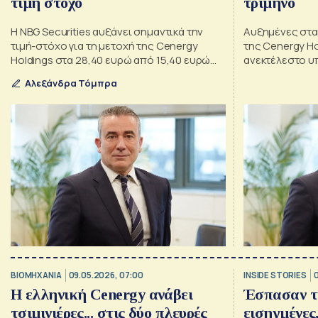
τιμή στόχο
τρίμηνο
Η NBG Securities αυξάνει σημαντικά την
Αυξημένες στα 
τιμή-στόχο για τη μετοχή της Cenergy
της Cenergy Hol
Holdings στα 28,40 ευρώ από 15,40 ευρώ
ανεκτέλεστο υ
προηγουμένως
επενδύσεις σε
Αλεξάνδρα Τόμπρα
ΒΙΟΜΗΧΑΝΙΑ
09.05.2026, 07:00
INSIDE STORIES
Η ελληνική Cenergy ανάβει
Έσπασαν τα
τσιμινιέρες... στις δύο πλευρές
εισηγμένες