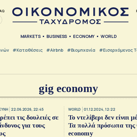
AQ
MARKETS
BUSINESS
ECONOMY
WORLD
ηνών
#Καταθέσεις
#Airbnb
#Βιομηχανία
#εισερχόμενος Τ
gig economy
ΣΥΝΗ
22.06.2026, 22:45
WORLD
01.12.2024, 12:22
ρέπει τις δουλειές σε
Το ντελίβερι δεν είναι μό
ίνδυνος για τους
Τα πολλά πρόσωπα της
υς
economy