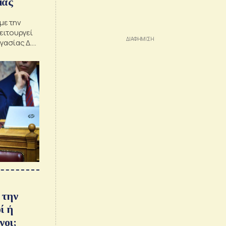
μας
με την
ειτουργεί
γασίας Δ.
 την
ί ή
νοι;