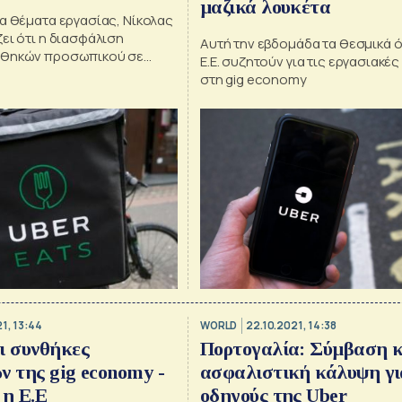
μαζικά λουκέτα
α θέματα εργασίας, Νίκολας
ει ότι η διασφάλιση
Αυτή την εβδομάδα τα θεσμικά 
νθηκών προσωπικού σε
Ε.Ε. συζητούν για τις εργασιακέ
ς η Uber και η Deliveroo δεν
στη gig economy
ο μοντέλο της gig economy
1, 13:44
WORLD
22.10.2021, 14:38
ι συνθήκες
Πορτογαλία: Σύμβαση κ
ν της gig economy -
ασφαλιστική κάλυψη γι
 η Ε.Ε
οδηγούς της Uber