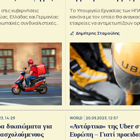
βερνήσεις
Το Υπουργείο Εργασίας των ΗΠ
ίας, Ελλάδας και Γερμανίας
κανόνα με τον οποίο θα αναγκα
ρωπαϊκές συνδικαλιστικές
εταιρείες να αντιμετωπίζουν ο
άμεσά τους και η ΓΣΕΕ
εργαζομένους ως υπαλλήλους κ
Δημήτρης Σταμούλης
«ανεξάρτητους εργολάβους»
3, 14:29
WORLD
20.09.2023, 12:57
α δικαιώματα για
«Αντάρτικο» της Uber σ
πασχολούμενους
Ευρώπη – Γιατί προειδοπ