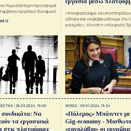
εργασία μέσω πλατφόρ
ρνει περισσότερη προσφορά
ιλαμβάνει εργατικό δυναμικό
»Αποφασίσαμε να υποστηρίξου
οδηγία και να βεβαιωθούμε ότι λ
dd G
για εμάς», τόνισε η υπουργός Ερ
Μιχαηλίδου
ΛΙΣΤΙΚΑ
06.03.2024, 15:00
WORLD
09.01.2024, 15:34
 συνδικάτα: Να
«Πόλεμος» Μπάιντεν με
ούν τα εργασιακά
Gig-economy - Μισθωτο
α στις πλατφόρμες
«εργολάβοι» οι εργαζόμε