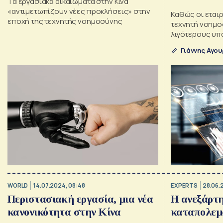
Τα εργασιακά δικαιώματα στην Κίνα
«αντιμετωπίζουν νέες προκλήσεις» στην
Καθώς οι εται
εποχή της τεχνητής νοημοσύνης
τεχνητή νοημο
λιγότερους υπα
στροφή προς τ
Γιάννης Αγο
περιστασιακής
economy")
WORLD
14.07.2024, 08:48
EXPERTS
28.06.
Περιστασιακή εργασία, μια νέα
Η ανεξάρτη
κανονικότητα στην Κίνα
καταπολεμ