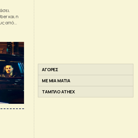
κάσει
er και η
υς από
παλλήλους
υψη.
ΑΓΟΡΕΣ
ΜΕ ΜΙΑ ΜΑΤΙΑ
ΤΑΜΠΛΟ ATHEX