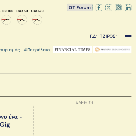
OT Forum
FTSE 100
DAX 30
CAC 40
Γ.Δ:
ΤΖΙΡΟΣ:
ουρισμός
#Πετρέλαιο
νο ένα -
 Gig