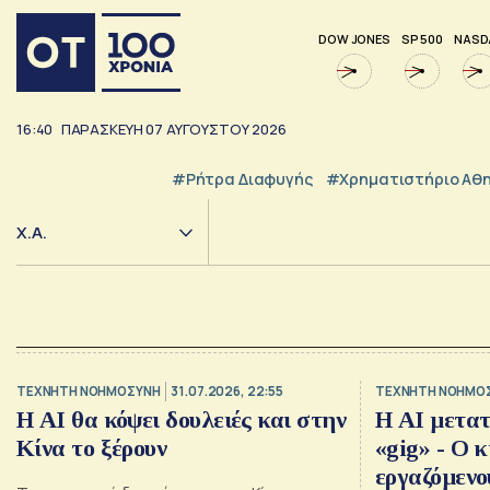
DOW JONES
SP 500
NASD
16:40
ΠΑΡΑΣΚΕΥΗ
07
ΑΥΓΟΥΣΤΟΥ
2026
#ρήτρα Διαφυγής
#Χρηματιστήριο Αθ
Χ.Α.
TΕΧΝΗΤΗ ΝΟΗΜΟΣΥΝΗ
31.07.2026, 22:55
TΕΧΝΗΤΗ ΝΟΗΜΟ
Η AI θα κόψει δουλειές και στην
Η AI μετατ
Κίνα το ξέρουν
«gig» - Ο κ
εργαζόμενο