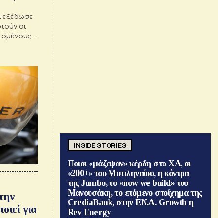
Α εξέδωσε
στούν οι
ρισμένους
αι όχι ως
INSIDE STORIES
Ποιοι «μάζεψαν» κέρδη στο ΧΑ, οι
«200+» του Μυτιληναίου, η κόντρα
της Jumbo, το «now we build» του
Μανουσάκη, το επόμενο στοίχημα της
την
CrediaBank, στην ΕΝ.Α. Growth η
οιεί για
Rev Energy