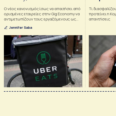
Ο νέος κανονισμός ίσως να απαιτήσει από
Τι διασφαλίζου
ορισμένες εταιρείες στην Gig Economy να
προτείνει η Κο
αντιμετωπίζουν τους εργαζόμενους ως
απαντήσεις
υπαλλήλους
Jennifer Saba