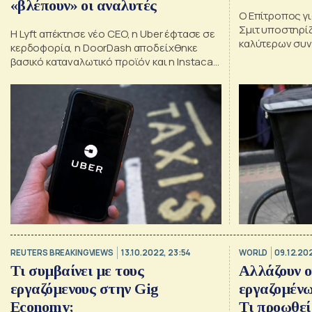
«βλέπουν» οι αναλυτές
Ο Επίτροπος γι
Σμιτ υποστηρίζ
Η Lyft απέκτησε νέο CEO, η Uber έφτασε σε
καλύτερων συ
κερδοφορία, η DoorDash αποδείχθηκε
ομάδες εταιρείε
βασικό καταναλωτικό προϊόν και η Instacart
θα σκοτώσει τ
τελικά μπήκε στο χρηματιστήριο
REUTERS BREAKINGVIEWS
13.10.2022, 23:54
WORLD
09.12.202
Τι συμβαίνει με τους
Αλλάζουν ο
εργαζόμενους στην Gig
εργαζομένω
Economy;
Τι προωθεί