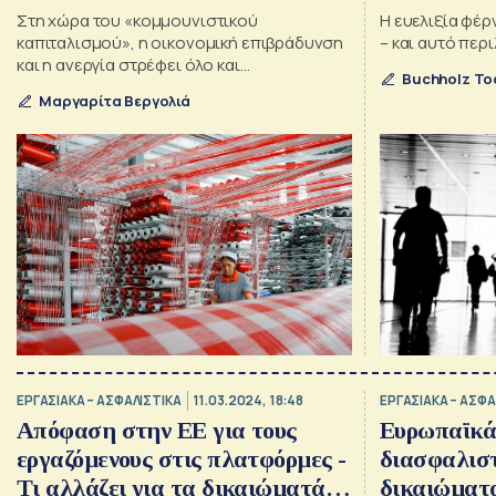
Στη χώρα του «κομμουνιστικού
Η ευελιξία φέ
καπιταλισμού», η οικονομική επιβράδυνση
– και αυτό περ
και η ανεργία στρέφει όλο και
Buchholz To
περισσότερους πτυχιούχους νέους στην
Μαργαρίτα Βεργολιά
επισφαλή εργασία
ΕΡΓΑΣΙΑΚΑ – ΑΣΦΑΛΙΣΤΙΚΑ
11.03.2024, 18:48
ΕΡΓΑΣΙΑΚΑ – ΑΣΦΑ
Απόφαση στην ΕΕ για τους
Ευρωπαϊκά
εργαζόμενους στις πλατφόρμες -
διασφαλιστ
Τι αλλάζει για τα δικαιώματά
δικαιώματ