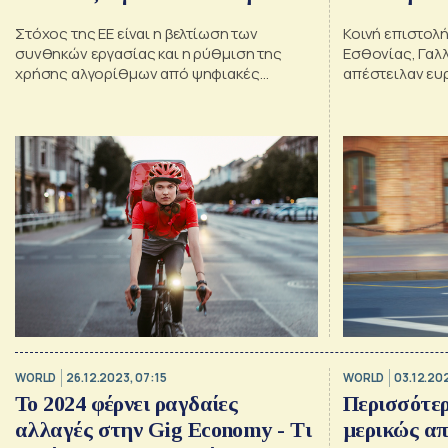
τους
Στόχος της ΕΕ είναι η βελτίωση των
Κοινή επιστολή στις κυ
συνθηκών εργασίας και η ρύθμιση της
Εσθονίας, Γαλλ
χρήσης αλγορίθμων από ψηφιακές
απέστειλαν ευ
πλατφόρμες εργασίας
οργανώσεις, αν
WORLD
26.12.2023, 07:15
WORLD
03.12.202
Το 2024 φέρνει ραγδαίες
Περισσότερ
αλλαγές στην Gig Economy - Τι
μερικώς α