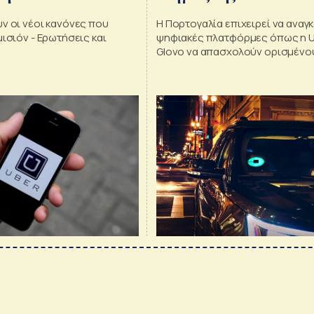
ν οι νέοι κανόνες που
Η Πορτογαλία επιχειρεί να αναγ
μισιόν - Ερωτήσεις και
ψηφιακές πλατφόρμες όπως η Ub
Glovo να απασχολούν ορισμένο
τους εργαζομένους τους ως υ
με σύμβαση και ασφαλιστική κάλ