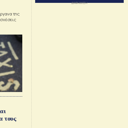
όργανα της
ς σχέσεις
αι
α τους