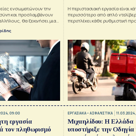
ρείες ενσωματώνουν την
Η περιστασιακή εργασία είναι κά
σύνη και προσλαμβάνουν
περισσότερο από απλό ντελίβερι
λλήλους, θα ξεκινήσει μια
περιπλέκει κάθε ρυθμιστική π
ην «οικονομία της
υρίδης
 απασχόλησης» ("gig
2024, 09:00
ΕΡΓΑΣΙΑΚΑ – ΑΣΦΑΛΙΣΤΙΚΑ
11.03.2024,
τη εργασία
Μιχαηλίδου: H Ελλάδα
ά τον πληθωρισμό
υποστήριξε την Οδηγία 