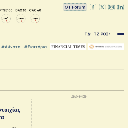
OT Forum
FTSE 100
DAX 30
CAC 40
Γ.Δ:
ΤΖΙΡΟΣ:
#Ακίνητα
#εισιτήρια
στοιχίας
τα