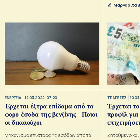
45.000 ευρώ
πληθωρισμού, 
Μαργαρίτα Β
ενέργειας και 
φτώχειας
ΕΝΕΡΓΕΙΑ
14.03.2022, 07:20
ΤΡΑΠΕΖΕΣ
10.03
Έρχεται έξτρα επίδομα από τα
Έρχεται το
φορο-έσοδα της βενζίνης - Ποιοι
προφίλ για
οι δικαιούχοι
επιχειρήσει
Μηχανισμό επιστροφής εσόδων από τα
Ζητούμενο και