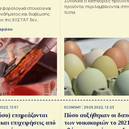
Συνολικά 31 κατηγορίες προϊόντ
προϊόντα, περιλαμβάνονται στην
 φορολογικά στοιχεία και
λίστα
ισοδήματος και διαβίωσης
ών της ΕΛΣΤΑΤ δεν
 η εκτίμηση ότι πραγματικοί
εργίου
ι 1.300.000 νοικοκυριά!
2022, 13:57
ECONOMY
29.09.2022, 12:23
όσο) επηρεάζονται
Πόσο αυξήθηκαν οι δαπ
 και επιχειρήσεις από
των νοικοκυριών το 2021