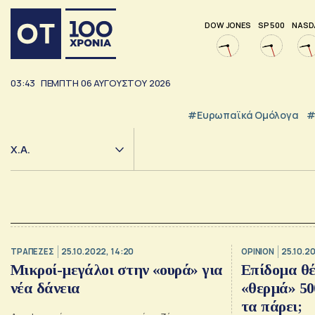
DOW JONES
SP 500
NASD
03:43
ΠΕΜΠΤΗ
06
ΑΥΓΟΥΣΤΟΥ
2026
#Ευρωπαϊκά Ομόλογα
#
Χ.Α.
ΤΡΑΠΕΖΕΣ
25.10.2022, 14:20
OPINION
25.10.2
Μικροί-μεγάλοι στην «ουρά» για
Επίδομα θέ
νέα δάνεια
«θερμά» 50
τα πάρει;