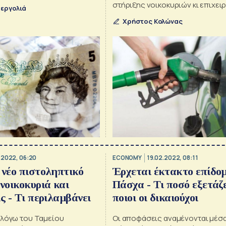
εκτίναξης των τιμών
στήριξης νοικοκυριών κι επιχε
εργολιά
ταχείας αύξησης της
Χρήστος Κολώνας
.2022, 06:20
ECONOMY
19.02.2022, 08:11
 νέο πιστοληπτικό
Έρχεται έκτακτο επίδο
 νοικοκυριά και
Πάσχα - Τι ποσό εξετάζε
ς - Τι περιλαμβάνει
ποιοι οι δικαιούχοι
 λόγω του Ταμείου
Οι αποφάσεις αναμένονται μέσ