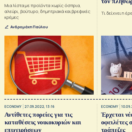
τον πληθω
Μια λίστα με προϊόντα χωρίς όσπρια,
αλεύρι, βούτυρο, δημητριακά και βρεφικές
Τι δείχνει η έ
κρέμες
Ανδρομάχη Παύλου
ECONOMY
27.09.2022, 13:16
ECONOMY
10.09
Αντίθετες πορείες για τις
Έρχεται νέ
καταθέσεις νοικοκυριών και
οφειλέτες 
επιχειρήσεων
τράπεζες