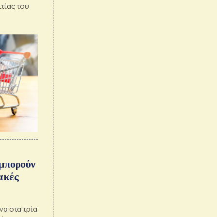
ιτίας του
 μπορούν
ακές
να στα τρία