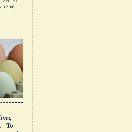
ων και 51
 τελική
άνες
 - Το