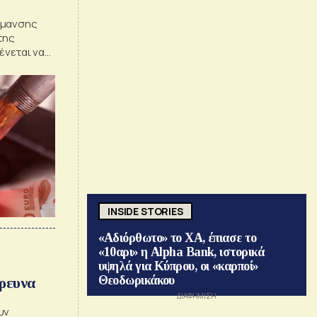
ρμανσης
της
ένεται να
από το
INSIDE STORIES
«Αδιόρθωτο» το ΧΑ, έπιασε το
«10αρι» η Alpha Bank, ιστορικά
υψηλά για Κύπρου, οι «καρποί»
Θεοδωρικάκου
έρευνα
υν