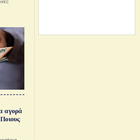
ρχές
ια αγορά
 Ποιους
κριτήρια