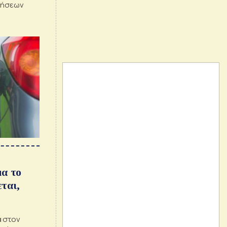
ιρήσεων
μα το
ται,
α στον