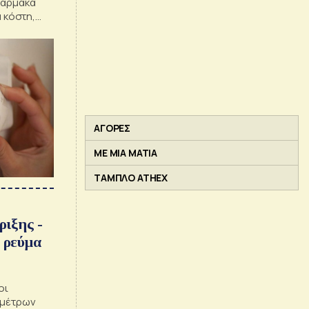
φάρμακα
ά κόστη,
esearch
ΑΓΟΡΕΣ
ΜΕ ΜΙΑ ΜΑΤΙΑ
ΤΑΜΠΛΟ ATHEX
ριξης -
ό ρεύμα
οι
 μέτρων