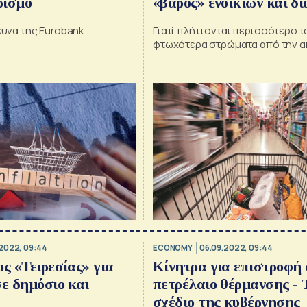
ρισμό
«βάρος» ενοικίων και δ
ρευνα της Eurobank
Γιατί πλήττονται περισσότερο τ
φτωχότερα στρώματα από την α
.2022, 09:44
ECONOMY
06.09.2022, 09:44
ος «Τειρεσίας» για
Κίνητρα για επιστροφή 
σε δημόσιο και
πετρέλαιο θέρμανσης - 
σχέδιο της κυβέρνησης