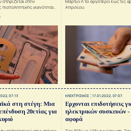
 στηρίζεται στην
Μάρτιο ή το αργότερο έως τις α
ς πιστοληπτικής ικανότητας
Απριλίου.
όμενων
υ
2022, 07:13
ΗΛΕΚΤΡΙΣΜΟΣ
17.01.2022, 07:07
ϊκά στη στέγη: Μια
Ερχονται επιδοτήσεις γ
επένδυση 20ετίας για
ηλεκτρικών συσκευών -
κυριό
αφορά
 φωτοβολταϊκού στις στέγες
Στο 30% με 40% η ενίσχυση. Τα 