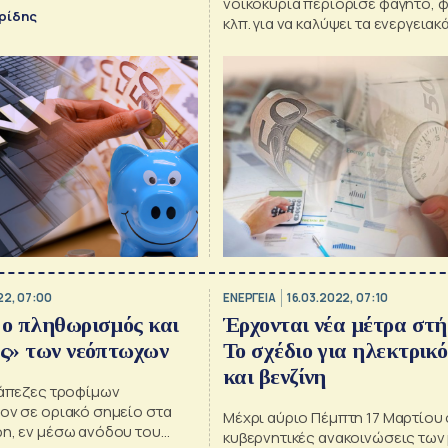
νοικοκυριά περιόρισε φαγητό, 
υρίδης
κλπ. για να καλύψει τα ενεργειακ
σύμφωνα με έρευνα της Καπα R
22, 07:00
ΕΝΕΡΓΕΙΑ
16.03.2022, 07:10
 ο πληθωρισμός και
Έρχονται νέα μέτρα στή
ές» των νεόπτωχων
Το σχέδιο για ηλεκτρικ
και βενζίνη
ράπεζες τροφίμων
ον σε οριακό σημείο στα
Μέχρι αύριο Πέμπτη 17 Μαρτίου 
φη, εν μέσω ανόδου του
κυβερνητικές ανακοινώσεις των