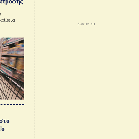
ιατροφής
α
κρίβεια
στο
Το