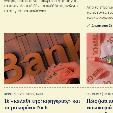
Αναφορικά με τα νοικοκυριά, η ζήτηση για
τα καταναλωτικά δάνεια αυξήθηκε, ενώ για
Από τα επίσημα
τα στεγαστικά μειώθηκε
τις έρευνες ε
των νοικοκυρι
δικαιολογείται
Δημήτρης Στ
δικαιούχοι είνα
OPINION
12.10.2022, 13:18
ECONOMY
03.10.
Το «καλάθι της παρηγοριάς» και
Πώς (και π
τα μακαρόνια Νο 6
νοικοκυριά