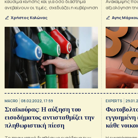
καύσιμα κίνησης και για όσο διάστημα
Ανάκαμψης που
ανεβαίνουν οι τιμές, σχεδιάζει η κυβέρνηση
αξιολόγηση τη
των ενδιαφερ
Χρήστος Κολώνας
Αγης Μάρκο
MACRO
08.02.2022, 17:59
EXPERTS
29.01.
Σταϊκούρας: Η αύξηση του
Φωτοβολτα
εισοδήματος αντισταθμίζει την
εγγυημένη 
πληθωριστική πίεση
κάθε νοικο
Το πραγματικό διαθέσιμο εισόδημα των
Η εγκατάσταση