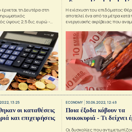
 έρχεται τη Δευτέρα στη
Η ενίσχυση του επιδόματος θέ
ληρωματικός
αποτελεί ένα από τα μέτρα κατά 
ς ύψους 2,5 δις. ευρώ -
ενεργειακής ακρίβειας που αναμ
Ανεξάρτητη Αρχή
ανακοινώσει ο Πρωθυπουργός 
 Αξιολόγησης
βήμα της ΔΕΘ
2022, 13:25
ECONOMY
30.06.2022, 12:49
ηκαν οι καταθέσεις
Ποια έξοδα κόβουν τα
ριά και επιχειρήσεις
νοικοκυριά - Τι δείχνει 
Οι δυσκολίες που αντιμετωπίζο