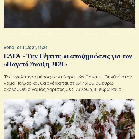
AGRO
03.11.2021, 18:26
ΕΛΓΑ - Την Πέμπτη οι αποζημιώσεις για τον
«Παγετό Άνοιξη 2021»
Το μεγαλύτερο μέρος των πληρωμών θα κατευθυνθεί στον
νομό Πέλλας και θα ανέρχεται σε 3.473.186,06 ευρώ,
ακολουθεί ο νομός Λάρισας με 2.732.954,81 ευρώ και ο
νομός Καστοριάς με 1.868.203,55 ευρώ.