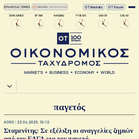
ΟΤ Markets
OT Forum
DOW JONES
SP 500
NASDAQ
FTSE 100
DAX 30
CAC 40
MARKETS
BUSINESS
ECONOMY
WORLD
Χ.Α.
παγετός
AGRO
23.04.2025, 10:12
Σταμενίτης: Σε εξέλιξη οι αναγγελίες ζημιών
από τον ΕΛΓΑ για τον παγετό