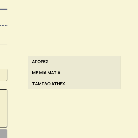
ΑΓΟΡΕΣ
ΜΕ ΜΙΑ ΜΑΤΙΑ
ΤΑΜΠΛΟ ATHEX