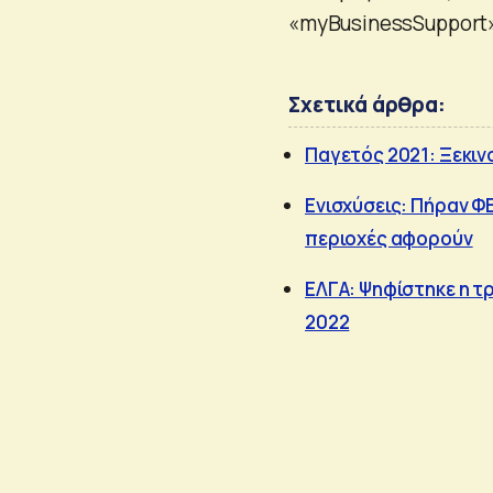
«myBusinessSupport»
Σχετικά άρθρα:
Παγετός 2021: Ξεκιν
Ενισχύσεις: Πήραν Φ
περιοχές αφορούν
ΕΛΓΑ: Ψηφίστηκε η τ
2022