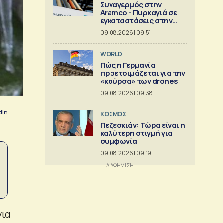
Συναγερμός στην
Aramco - Πυρκαγιά σε
εγκαταστάσεις στην
Τζιζάν
09.08.2026 | 09:51
WORLD
Πώς η Γερμανία
προετοιμάζεται για την
«κούρσα» των drones
09.08.2026 | 09:38
dIn
ΚΟΣΜΟΣ
Πεζεσκιάν: Τώρα είναι η
καλύτερη στιγμή για
συμφωνία
09.08.2026 | 09:19
για