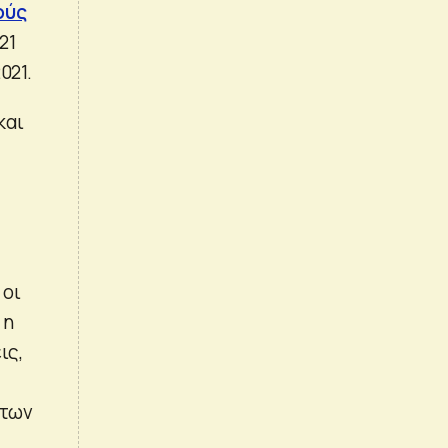
ούς
21
021.
και
 οι
 η
ις,
 των