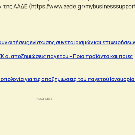
 της ΑΑΔΕ (https://www.aade.gr/mybusinesssupport
ούν αιτήσεις ενίσχυσης συνεταιρισμών και επιχειρήσεω
ΕΚ οι αποζημιώσεις παγετού – Ποια προϊόντα και ποιες
ροπολογία για τις αποζημιώσεις του παγετού Ιανουαρίο