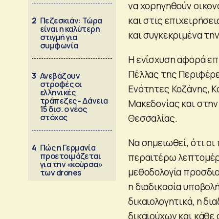
να χορηγηθούν οικον
και στις επιχειρήσε
2
Πεζεσκιάν: Τώρα
είναι η καλύτερη
και συγκεκριμένα την
στιγμή για
συμφωνία
Η ενίσχυση αφορά επ
Πέλλας της Περιφέρε
3
Ανεβάζουν
στροφές οι
Ενότητες Κοζάνης, Κ
ελληνικές
τράπεζες - Δάνεια
Μακεδονίας και στην
15 δισ. ο νέος
στόχος
Θεσσαλίας.
Να σημειωθεί, ότι ο
4
Πώς η Γερμανία
προετοιμάζεται
περαιτέρω λεπτομέρει
για την «κούρσα»
μεθοδολογία προσδιο
των drones
η διαδικασία υποβολή
δικαιολογητικά, η δι
δικαιούχων και κάθε