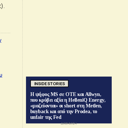
).
ν
υ
INSIDE STORIES
Η ψήφος MS σε ΟΤΕ και Allwyn,
που κρύβει αξία η HelleniQ Energy,
«μαζεύονται» οι short στη Metlen,
buyback και από την Prodea, το
unfair της Fed