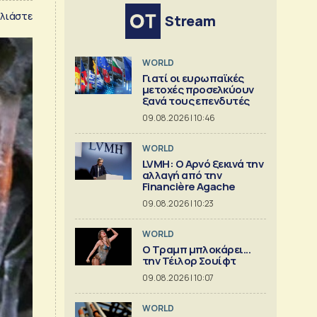
λιάστε
Stream
WORLD
Γιατί οι ευρωπαϊκές
μετοχές προσελκύουν
ξανά τους επενδυτές
09.08.2026 | 10:46
WORLD
LVMH: Ο Αρνό ξεκινά την
αλλαγή από την
Financière Agache
09.08.2026 | 10:23
WORLD
Ο Τραμπ μπλοκάρει...
την Τέιλορ Σουίφτ
09.08.2026 | 10:07
WORLD