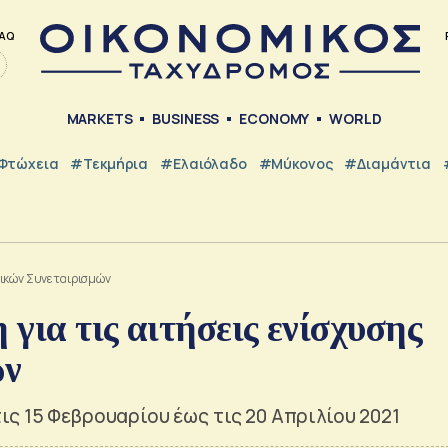
AQ
MARKETS
BUSINESS
ECONOMY
WORLD
Φτώχεια
#Τεκμήρια
#Ελαιόλαδο
#Μύκονος
#Διαμάντια
τικών Συνεταιρισμών
για τις αιτήσεις ενίσχυσης
ών
ς 15 Φεβρουαρίου έως τις 20 Απριλίου 2021