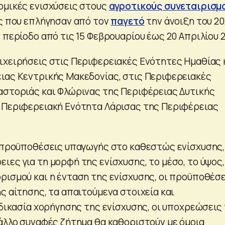
ομικές ενισχύσεις στους
αγροτικούς συνεταιρισμ
ις που επλήγησαν από τον
παγετό
την άνοιξη του 20
 περίοδο από τις 15 Φεβρουαρίου έως 20 Απριλίου 2
ιχειρήσεις στις Περιφερειακές Ενότητες Ημαθίας 
ιας Κεντρικής Μακεδονίας, στις Περιφερειακές
αστοριάς και Φλώρινας της Περιφέρειας Δυτικής
 Περιφερειακή Ενότητα Λάρισας της Περιφέρειας
ι προϋποθέσεις υπαγωγής στο καθεστώς ενίσχυσης,
ες για τη μορφή της ενίσχυσης, το μέσο, το ύψος,
ρισμού και η ένταση της ενίσχυσης, οι προϋποθέσε
ς αίτησης, τα απαιτούμενα στοιχεία και
αδικασία χορήγησης της ενίσχυσης, οι υποχρεώσεις
 άλλο συναφές ζήτημα θα καθοριστούν με όμοια