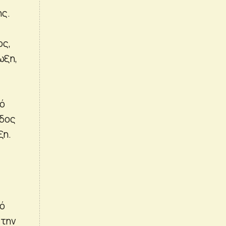
ης.
ος,
ωξη,
κό
ίδος
ξη.
κό
Στην