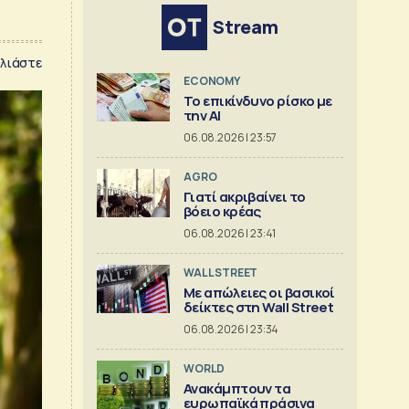
Stream
λιάστε
ECONOMY
Το επικίνδυνο ρίσκο με
την ΑΙ
06.08.2026 | 23:57
AGRO
Γιατί ακριβαίνει το
βόειο κρέας
06.08.2026 | 23:41
WALL STREET
Με απώλειες οι βασικοί
δείκτες στη Wall Street
06.08.2026 | 23:34
WORLD
Ανακάμπτουν τα
ευρωπαϊκά πράσινα