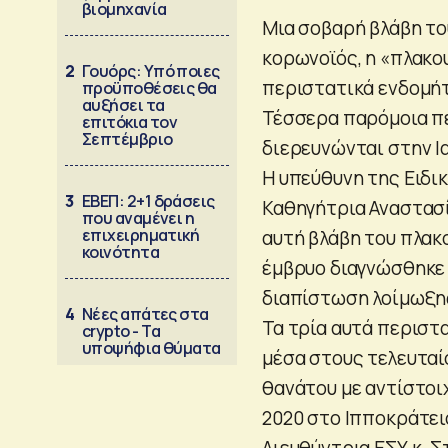
βιομηχανία
Μια σοβαρή βλάβη το
κορωνοϊός, η «πλακο
2
Γουόρς: Υπό ποιες
περιστατικά ενδομήτ
προϋποθέσεις θα
αυξήσει τα
Τέσσερα παρόμοια πε
επιτόκια τον
Σεπτέμβριο
διερευνώνται στην Ι
Η υπεύθυνη της Ειδι
3
ΕΒΕΠ: 2+1 δράσεις
Καθηγήτρια Αναστασί
που αναμένει η
επιχειρηματική
αυτή βλάβη του πλακ
κοινότητα
έμβρυο διαγνώσθηκε 
διαπίστωση λοίμωξης
4
Νέες απάτες στα
Τα τρία αυτά περιστ
crypto - Τα
υποψήφια θύματα
μέσα στους τελευταί
θανάτου με αντίστοι
2020 στο Ιπποκράτε
Διευθύντρια ΕΣΥ κ. Σ