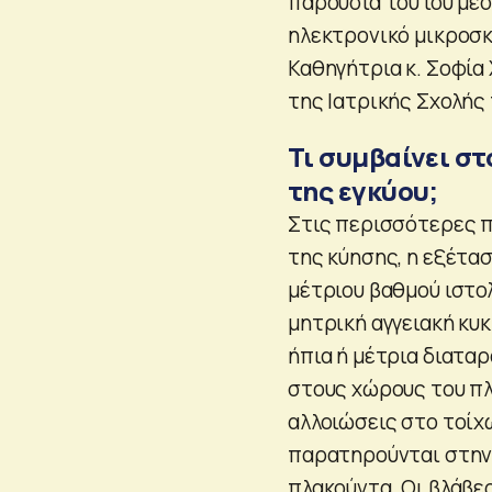
παρουσία του ιού μέ
ηλεκτρονικό μικροσκ
Καθηγήτρια κ. Σοφία
της Ιατρικής Σχολής
Τι συμβαίνει σ
της εγκύου;
Στις περισσότερες π
της κύησης, η εξέτασ
μέτριου βαθμού ιστο
μητρική αγγειακή κυ
ήπια ή μέτρια διατα
στους χώρους του πλ
αλλοιώσεις στο τοίχ
παρατηρούνται στην 
πλακούντα. Οι βλάβες