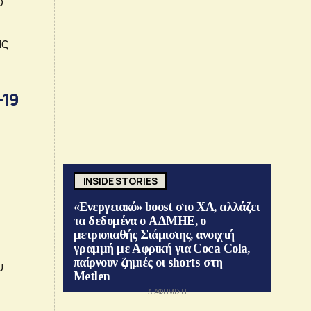
ο
ας
-19
ο
INSIDE STORIES
«Ενεργειακό» boost στο ΧΑ, αλλάζει
τα δεδομένα ο ΑΔΜΗΕ, ο
μετριοπαθής Σιάμισιης, ανοιχτή
γραμμή με Αφρική για Coca Cola,
παίρνουν ζημιές οι shorts στη
υ
Metlen