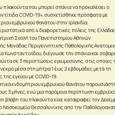
υ πλακούντα που μπορεί σπάνια να προκαλέσει ο
υντίτιδα COVID-19», συσχετίσθηκε πρόσφατα με
ριου εμβρυϊκού θανάτου στην Ιρλανδία.
ριστατικά από 4 διαφορετικές πόλεις της Ελλάδας
ατρική Σχολή του Πανεπιστημίου Αθηνών.
κής Μονάδας Περιγεννητικής Παθολογικής Ανατομικ
α Κωνσταντινίδου, διέγνωσε την σπάνια και σοβαρ
ούντα σε 3 περιπτώσεις εγκυμοσύνης, στις οποίες 
νεκρό μέσα στη μήτρα 1 έως 2 εβδομάδες μετά τη
 της εγκύου με COVID-19.
ατικά ενδομήτριου εμβρυϊκού θανάτου παρουσιάστ
ους 3 μήνες, ενώ μια παρόμοια περίπτωση εμβρυϊκ
χη βλάβη του πλακούντα είχε καταγραφεί τον Δεκέμ
ιο Νοσοκομείο Θεσσαλονίκης από την Παθολογοανα
ταματία Αγγελίδου.