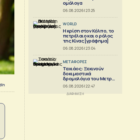
ομόλογα
06.08.2026 | 23:25
WORLD
Η κρίση στoν Κόλπο, το
πετρέλαιο και ο ρόλος
της Κίνας [γράφημα]
06.08.2026 | 23:04
ΜΕΤΑΦΟΡΕΣ
Ταχιάος: Ξεκινούν
δοκιμαστικά
δρομολόγια του Μετρό
Θεσσαλονίκης προς
dIn
06.08.2026 | 22:47
Καλαμαριά