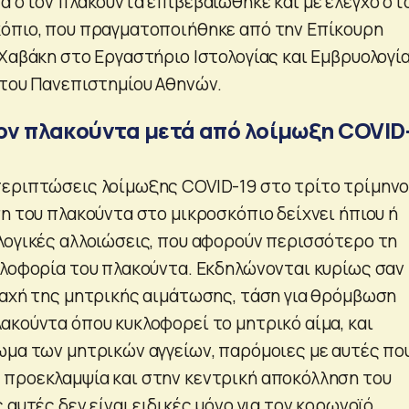
σα στον πλακούντα επιβεβαιώθηκε και με έλεγχο στ
όπιο, που πραγματοποιήθηκε από την Επίκουρη
 Χαβάκη στο Εργαστήριο Ιστολογίας και Εμβρυολογί
 του Πανεπιστημίου Αθηνών.
τον πλακούντα μετά από λοίμωξη COVID
εριπτώσεις λοίμωξης COVID-19 στο τρίτο τρίμην
η του πλακούντα στο μικροσκόπιο δείχνει ήπιου ή
λογικές αλλοιώσεις, που αφορούν περισσότερο τη
κλοφορία του πλακούντα. Εκδηλώνονται κυρίως σαν
ραχή της μητρικής αιμάτωσης, τάση για θρόμβωση
ακούντα όπου κυκλοφορεί το μητρικό αίμα, και
ωμα των μητρικών αγγείων, παρόμοιες με αυτές πο
προεκλαμψία και στην κεντρική αποκόλληση του
 αυτές δεν είναι ειδικές μόνο για τον κορωνοϊό,