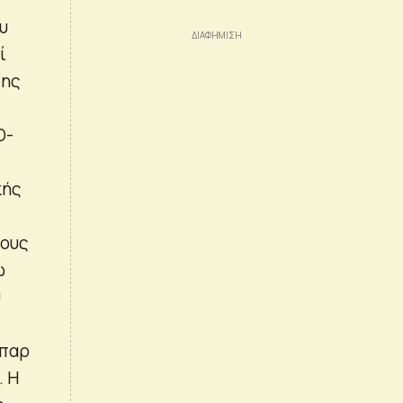
υ
ί
της
D-
κής
τους
ώ
υ
ήπαρ
. Η