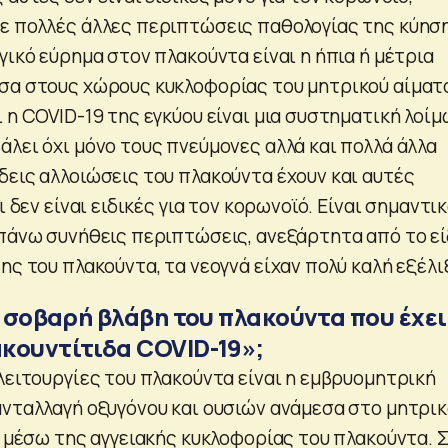
ε πολλές άλλες περιπτώσεις παθολογίας της κύησ
γικό εύρημα στον πλακούντα είναι η ήπια ή μέτρια
σα στους χώρους κυκλοφορίας του μητρικού αίματ
 η COVID-19 της εγκύου είναι μια συστηματική λοίμ
λει όχι μόνο τους πνεύμονες αλλά και πολλά άλλα
δεις αλλοιώσεις του πλακούντα έχουν και αυτές
ι δεν είναι ειδικές για τον κορωνοϊό. Είναι σημαντι
απάνω συνήθεις περιπτώσεις, ανεξάρτητα από το ε
ης του πλακούντα, τα νεογνά είχαν πολύ καλή εξέλι
η σοβαρή βλάβη του πλακούντα που έχει
κουντίτιδα COVID-19»;
λειτουργίες του πλακούντα είναι η εμβρυομητρική
ανταλλαγή οξυγόνου και ουσιών ανάμεσα στο μητρι
, μέσω της αγγειακής κυκλοφορίας του πλακούντα. 