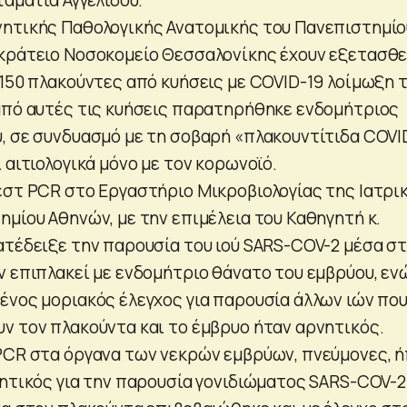
ητικής Παθολογικής Ανατομικής του Πανεπιστημίο
κράτειο Νοσοκομείο Θεσσαλονίκης έχουν εξετασθε
 150 πλακούντες από κυήσεις με COVID-19 λοίμωξη 
από αυτές τις κυήσεις παρατηρήθηκε ενδομήτριος
, σε συνδυασμό με τη σοβαρή «πλακουντίτιδα COVI
 αιτιολογικά μόνο με τον κορωνοϊό.
εστ PCR στο Εργαστήριο Μικροβιολογίας της Ιατρι
ημίου Αθηνών, με την επιμέλεια του Καθηγητή κ.
ατέδειξε την παρουσία του ιού SARS-COV-2 μέσα σ
ν επιπλακεί με ενδομήτριο θάνατο του εμβρύου, εν
ένος μοριακός έλεγχος για παρουσία άλλων ιών πο
ν τον πλακούντα και το έμβρυο ήταν αρνητικός.
PCR στα όργανα των νεκρών εμβρύων, πνεύμονες, 
νητικός για την παρουσία γονιδιώματος SARS-COV-2