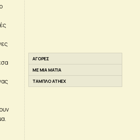
ο
δές
νες
ΑΓΟΡΕΣ
εσα
ΜΕ ΜΙΑ ΜΑΤΙΑ
νας
ΤΑΜΠΛΟ ATHEX
ουν
μα.