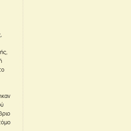
,
ής,
ή
το
ηκαν
ού
βριο
τόμο