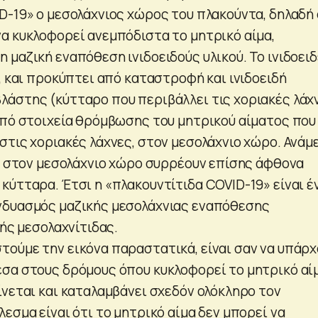
D-19» ο μεσολάχνιος χώρος του πλακούντα, δηλαδή 
α κυκλοφορεί ανεμπόδιστα το μητρικό αίμα,
 μαζική εναπόθεση ινιδοειδούς υλικού. Το ινιδοει
, και προκύπτει από καταστροφή και ινιδοειδή
άστης (κύτταρο που περιβάλλει τις χοριακές λάχ
από στοιχεία θρόμβωσης του μητρικού αίματος που
στις χοριακές λάχνες, στον μεσολάχνιο χώρο. Ανάμ
σα στον μεσολάχνιο χώρο συρρέουν επίσης άφθονα
κύτταρα. Έτσι η «πλακουντίτιδα COVID-19» είναι έ
νδυασμός μαζικής μεσολάχνιας εναπόθεσης
κής μεσολαχνίτιδας.
ούμε την εικόνα παραστατικά, είναι σαν να υπάρχ
σα στους δρόμους όπου κυκλοφορεί το μητρικό αί
ίνεται και καταλαμβάνει σχεδόν ολόκληρο τον
εσμα είναι ότι το μητρικό αίμα δεν μπορεί να