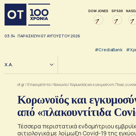
DOW JONES
SP 500
NASD
03:34
ΠΑΡΑΣΚΕΥΗ
07
ΑΥΓΟΥΣΤΟΥ
2026
#CrediaBank
#Χρ
Χ.Α.
ot.gr
/
Επικαιρότητα
/
Κοινωνία
/
Κορωνοϊός και εγκυμοσύνη: Ποιες γυναί
Κορωνοϊός και εγκυμοσύν
από «πλακουντίτιδα Covi
Τέσσερα περιστατικά ενδομήτριου εμβρυϊ
αιτιολογικά με λοίμωξη Covid-19 της εγκύο