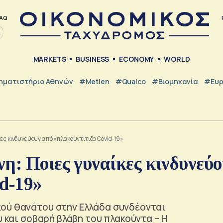
AQ
MARKETS
BUSINESS
ECONOMY
WORLD
ηματιστήριο Αθηνών
#metlen
#Qualco
#Βιομηχανία
#Ευ
κες κινδυνεύουν από «πλακουντίτιδα Covid-19»
η: Ποιες γυναίκες κινδυνεύο
d-19»
κού θανάτου στην Ελλάδα συνδέονται
υ και σοβαρή βλάβη του πλακούντα – Η