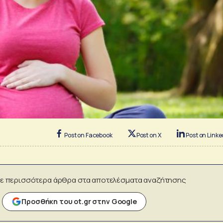
Post on Facebook
Post on X
Post on Linke
ε περισσότερα άρθρα στα αποτελέσματα αναζήτησης
Προσθήκη του ot.gr στην Google