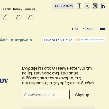
OT Forum
FTSE 100
DAX 30
CAC 40
Γ.Δ:
ΤΖΙΡΟΣ:
ρώπη
#Πετρέλαιο
Εγγραφείτε στο OT Newsletter για την
καθημερινή σας ενημέρωση με
υν
ειδήσεις από την οικονομία, τις
επιχειρήσεις, τις αγορές και τα διεθνή.