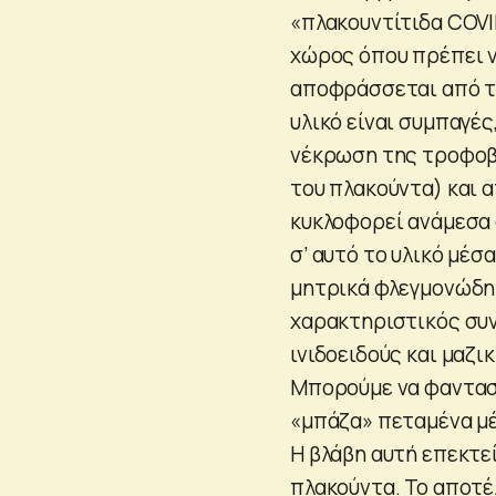
«πλακουντίτιδα COVI
χώρος όπου πρέπει ν
αποφράσσεται από τη
υλικό είναι συμπαγές
νέκρωση της τροφοβλ
του πλακούντα) και 
κυκλοφορεί ανάμεσα 
σ’ αυτό το υλικό μέ
μητρικά φλεγμονώδη 
χαρακτηριστικός συ
ινιδοειδούς και μαζι
Μπορούμε να φανταστ
«μπάζα» πεταμένα μέ
Η βλάβη αυτή επεκτε
πλακούντα. Το αποτέλ