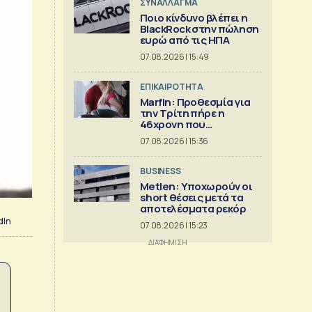
ΣΥΝΑΛΛΑΓΜΑ
Ποιο κίνδυνο βλέπει η
BlackRock στην πώληση
ευρώ από τις ΗΠΑ
07.08.2026 | 15:49
ΕΠΙΚΑΙΡΟΤΗΤΑ
Marfin: Προθεσμία για
την Τρίτη πήρε η
46χρονη που
κατηγορείται για τον
07.08.2026 | 15:36
εμπρησμό
BUSINESS
Metlen: Υποχωρούν οι
short θέσεις μετά τα
αποτελέσματα ρεκόρ
dIn
07.08.2026 | 15:23