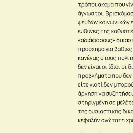
τρόποι ακόμα που γίν
άγνωστοι. Βρισκόμασ
ψευδών κοινωνικών 
ευθύνες της καθυστέ
«αδιάφορους» δικαστέ
πρόσχημα για βαθιές
κανένας στους πολίτ
δεν είναι οι ίδιοι οι
προβλήματα που δεν 
είτε γιατί δεν μπορο
άρνηση να συζητήσει
στηριγμένη σε μελέτ
της ουσιαστικής δικ
κεφαλήν ανώτατη χρ