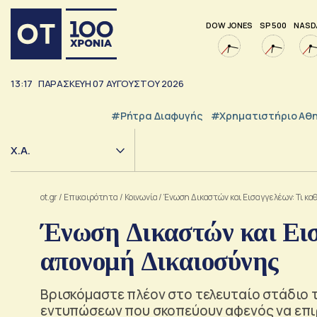
DOW JONES
SP 500
NASD
13:17
ΠΑΡΑΣΚΕΥΗ
07
ΑΥΓΟΥΣΤΟΥ
2026
#ρήτρα Διαφυγής
#Χρηματιστήριο Αθ
Χ.Α.
ot.gr
/
Επικαιρότητα
/
Κοινωνία
/
Ένωση Δικαστών και Εισαγγελέων: Τι κ
Ένωση Δικαστών και Εισ
απονομή Δικαιοσύνης
Βρισκόμαστε πλέον στο τελευταίο στάδιο 
εντυπώσεων που σκοπεύουν αφενός να επι