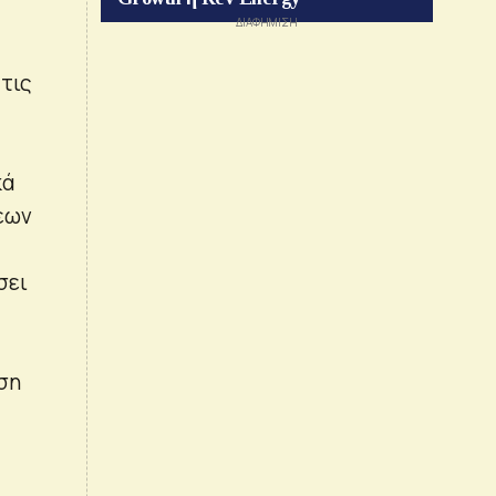
τις
κά
σεων
σει
ση