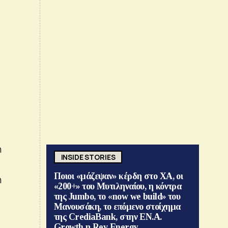
ή
INSIDE STORIES
Ποιοι «μάζεψαν» κέρδη στο ΧΑ, οι
η
«200+» του Μυτιληναίου, η κόντρα
της Jumbo, το «now we build» του
Μανουσάκη, το επόμενο στοίχημα
της CrediaBank, στην ΕΝ.Α.
Growth η Rev Energy