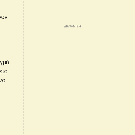
σαν
ιγμή
ειο
νο