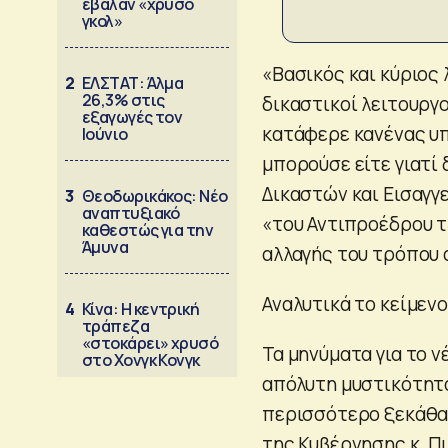
έβαλαν «χρυσό
γκολ»
«Βασικός και κύριος 
2
ΕΛΣΤΑΤ: Άλμα
26,3% στις
δικαστικοί λειτουργ
εξαγωγές τον
κατάφερε κανένας υπο
Ιούνιο
μπορούσε είτε γιατί
Δικαστών και Εισαγγ
3
Θεοδωρικάκος: Νέο
αναπτυξιακό
«του Αντιπροέδρου τ
καθεστώς για την
Άμυνα
αλλαγής του τρόπου 
Αναλυτικά το κείμεν
4
Κίνα: Η κεντρική
τράπεζα
«στοκάρει» χρυσό
Τα μηνύματα για το 
στο Χονγκ Κονγκ
απόλυτη μυστικότητα
περισσότερο ξεκάθα
της Κυβέρνησης κ. Π