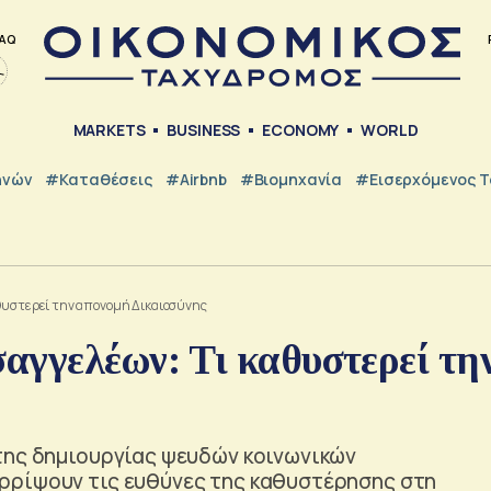
AQ
MARKETS
BUSINESS
ECONOMY
WORLD
ηνών
#Καταθέσεις
#Airbnb
#Βιομηχανία
#εισερχόμενος Τ
αθυστερεί την απονομή Δικαιοσύνης
αγγελέων: Τι καθυστερεί τη
της δημιουργίας ψευδών κοινωνικών
ρρίψουν τις ευθύνες της καθυστέρησης στη