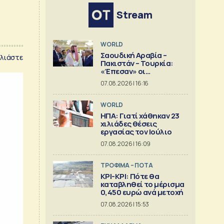
Stream
WORLD
Σαουδική Αραβία –
λιάστε
Πακιστάν – Τουρκία:
«Έπεσαν» οι
υπογραφές στην «κοινή
07.08.2026 | 16:16
αμυντική συμφωνία της
Μέκκας»
WORLD
ΗΠΑ: Γιατί χάθηκαν 23
χιλιάδες θέσεις
εργασίας τον Ιούλιο
07.08.2026 | 16:09
ΤΡΟΦΙΜΑ – ΠΟΤΑ
ΚΡΙ-ΚΡΙ: Πότε θα
καταβληθεί το μέρισμα
0,450 ευρώ ανά μετοχή
07.08.2026 | 15:53