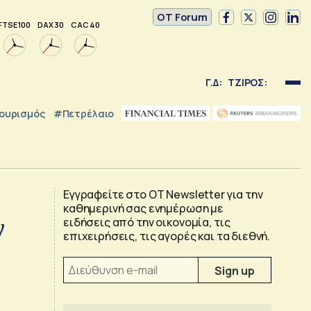
OT Forum
FTSE 100
DAX 30
CAC 40
Γ.Δ:
ΤΖΙΡΟΣ:
ουρισμός
#Πετρέλαιο
Εγγραφείτε στο OT Newsletter για την
καθημερινή σας ενημέρωση με
ν
ειδήσεις από την οικονομία, τις
επιχειρήσεις, τις αγορές και τα διεθνή.