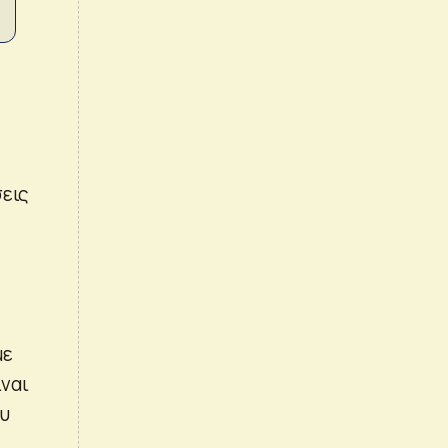
σεις
με
ίναι
ου