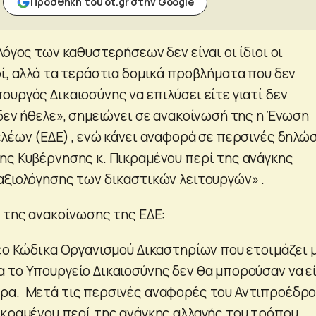
Προσθήκη του ot.gr στην Google
λόγος των καθυστερήσεων δεν είναι οι ίδιοι οι
οί, αλλά τα τεράστια δομικά προβλήματα που δεν
υργός Δικαιοσύνης να επιλύσει είτε γιατί δεν
 δεν ήθελε», σημειώνει σε ανακοίνωσή της η Ένωση
ελέων (ΕΔΕ) , ενώ κάνει αναφορά σε περσινές δηλώ
ης Κυβέρνησης κ. Πικραμένου περί της ανάγκης
αξιολόγησης των δικαστικών λειτουργών» .
ο της ανακοίνωσης της ΕΔΕ:
νέο Κώδικα Οργανισμού Δικαστηρίων που ετοιμάζει 
 το Υπουργείο Δικαιοσύνης δεν θα μπορούσαν να ε
ρα. Μετά τις περσινές αναφορές του Αντιπροέδρ
ικραμένου περί της ανάγκης αλλαγής του τρόπου